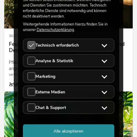
und Diensten Sie zustimmen möchten. Technisch
erforderliche Dienste sind notwendig und können
nicht deaktiviert werden.
Weitergehende Informationen hierzu finden Sie in
unserer
Datenschutzerklärung
.
30.07.2026
Feuerhemmende Kunstpflanzen: Sicherheit und
Technisch erforderlich
Design perfekt kombiniert
Analyse & Statistik
Pflanzen machen Räume lebendig. Sie schaffen eine
angenehme Atmosphäre, verbessern das Ambiente und
vermitteln Natürlichkeit. Ob in Hotels, Restaurants,
Marketing
Einkaufszentren, Bürogebäuden oder auf Messeständen:
Jetzt lesen
eine hochwertige Begrünung gehört heute längst zum
Externe Medien
modernen Raumkonzept.
DEKORATION
Chat & Support
Alle akzeptieren