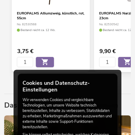
EUROPALMS Alliumzweig, künstlich, rot,
EUROPALMS Narzisse,
55cm
23cm
No. 82530568
No. 82530542
Bestand reicht ca. 12 Wo.
Bestand reicht ca. 12 W
3,75
€
9,90
€
Cookies und Datenschutz-
Einstellungen
Wir verwenden Cookies und vergleichbare
Das könnte Sie auch interessieren
Technologien, um unsere Website technisch
bereitzustellen, Inhalte zu verbessern, Statistikdaten
zu erheben, Marketingmaßnahmen auszuwerten und
DEKORATION
externe Inhalte sowie Support-Funktionen
bereitzustellen.
Sie können selbst entscheiden, welchen Kategorien