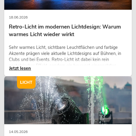
18.06.2026
Retro-Licht im modernen Lichtdesign: Warum
warmes Licht wieder wirkt
Sehr warmes Licht, sichtbare Leuchtflächen und farbige
Akzente prägen viele aktuelle Lichtdesigns auf Bühnen, in
Clubs und bei Events. Retro-Licht ist dabei kein rein
nostalgischer Effekt, sondern ein bewusst eingesetztes
Jetzt lesen
Gestaltungsmittel: Es schafft Atmosphäre, gibt Szenen
Charakter und kann technische LED-Setups emotionaler
LICHT
wirken lassen.
14.05.2026