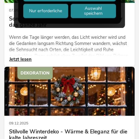
Auswahl
07.05.2026
Nur erforderliche
speichern
Sommer, Sonne, Palmen – tropisches Flair für
das ganze Jahr
Wenn die Tage länger werden, das Licht weicher wird und
die Gedanken langsam Richtung Sommer wandern, wächst
die Sehnsucht nach Orten, die Leichtigkeit und Ruhe
ausstrahlen. Dazu gehört ohne Zweifel das Bild von Palmen,
Jetzt lesen
die sich sanft im warmen Wind bewegen, begleitet von
Licht, Weite und einem Gefühl von Freiheit.
DEKORATION
09.12.2025
Stilvolle Winterdeko - Wärme & Eleganz für die
kalte Jahreszeit