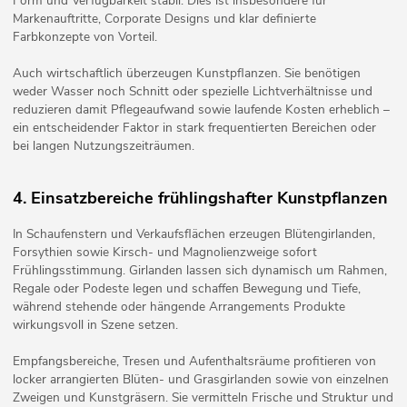
Form und Verfügbarkeit stabil. Dies ist insbesondere für
Markenauftritte, Corporate Designs und klar definierte
Farbkonzepte von Vorteil.
Auch wirtschaftlich überzeugen Kunstpflanzen. Sie benötigen
weder Wasser noch Schnitt oder spezielle Lichtverhältnisse und
reduzieren damit Pflegeaufwand sowie laufende Kosten erheblich –
ein entscheidender Faktor in stark frequentierten Bereichen oder
bei langen Nutzungszeiträumen.
4. Einsatzbereiche frühlingshafter Kunstpflanzen
In Schaufenstern und Verkaufsflächen erzeugen Blütengirlanden,
Forsythien sowie Kirsch- und Magnolienzweige sofort
Frühlingsstimmung. Girlanden lassen sich dynamisch um Rahmen,
Regale oder Podeste legen und schaffen Bewegung und Tiefe,
während stehende oder hängende Arrangements Produkte
wirkungsvoll in Szene setzen.
Empfangsbereiche, Tresen und Aufenthaltsräume profitieren von
locker arrangierten Blüten- und Grasgirlanden sowie von einzelnen
Zweigen und Kunstgräsern. Sie vermitteln Frische und Struktur und