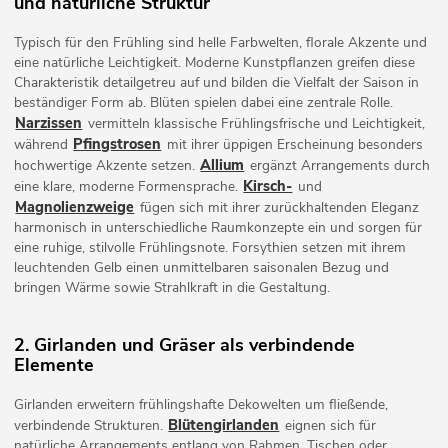
und natürliche Struktur
Typisch für den Frühling sind helle Farbwelten, florale Akzente und
eine natürliche Leichtigkeit. Moderne Kunstpflanzen greifen diese
Charakteristik detailgetreu auf und bilden die Vielfalt der Saison in
beständiger Form ab. Blüten spielen dabei eine zentrale Rolle.
Narzissen
vermitteln klassische Frühlingsfrische und Leichtigkeit,
Pfingstrosen
während
mit ihrer üppigen Erscheinung besonders
Allium
hochwertige Akzente setzen.
ergänzt Arrangements durch
Kirsch-
eine klare, moderne Formensprache.
und
Magnolienzweige
fügen sich mit ihrer zurückhaltenden Eleganz
harmonisch in unterschiedliche Raumkonzepte ein und sorgen für
eine ruhige, stilvolle Frühlingsnote. Forsythien setzen mit ihrem
leuchtenden Gelb einen unmittelbaren saisonalen Bezug und
bringen Wärme sowie Strahlkraft in die Gestaltung.
2. Girlanden und Gräser als verbindende
Elemente
Girlanden erweitern frühlingshafte Dekowelten um fließende,
Blütengirlanden
verbindende Strukturen.
eignen sich für
natürliche Arrangements entlang von Rahmen, Tischen oder