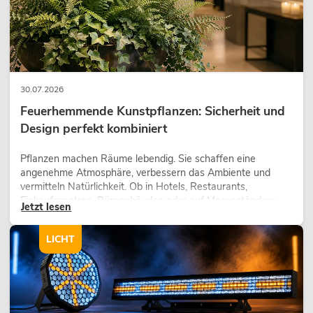
30.07.2026
Feuerhemmende Kunstpflanzen: Sicherheit und
Design perfekt kombiniert
Pflanzen machen Räume lebendig. Sie schaffen eine
angenehme Atmosphäre, verbessern das Ambiente und
vermitteln Natürlichkeit. Ob in Hotels, Restaurants,
Einkaufszentren, Bürogebäuden oder auf Messeständen:
Jetzt lesen
eine hochwertige Begrünung gehört heute längst zum
modernen Raumkonzept.
LICHT