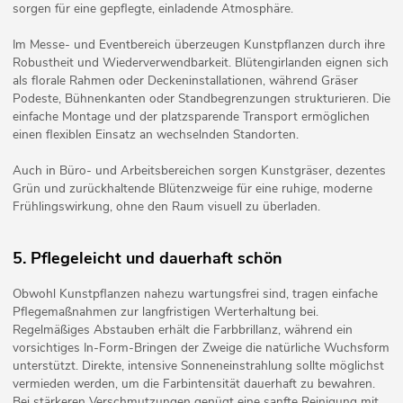
sorgen für eine gepflegte, einladende Atmosphäre.
Im Messe- und Eventbereich überzeugen Kunstpflanzen durch ihre
Robustheit und Wiederverwendbarkeit. Blütengirlanden eignen sich
als florale Rahmen oder Deckeninstallationen, während Gräser
Podeste, Bühnenkanten oder Standbegrenzungen strukturieren. Die
einfache Montage und der platzsparende Transport ermöglichen
einen flexiblen Einsatz an wechselnden Standorten.
Auch in Büro- und Arbeitsbereichen sorgen Kunstgräser, dezentes
Grün und zurückhaltende Blütenzweige für eine ruhige, moderne
Frühlingswirkung, ohne den Raum visuell zu überladen.
5. Pflegeleicht und dauerhaft schön
Obwohl Kunstpflanzen nahezu wartungsfrei sind, tragen einfache
Pflegemaßnahmen zur langfristigen Werterhaltung bei.
Regelmäßiges Abstauben erhält die Farbbrillanz, während ein
vorsichtiges In-Form-Bringen der Zweige die natürliche Wuchsform
unterstützt. Direkte, intensive Sonneneinstrahlung sollte möglichst
vermieden werden, um die Farbintensität dauerhaft zu bewahren.
Bei stärkeren Verschmutzungen genügt eine sanfte Reinigung mit