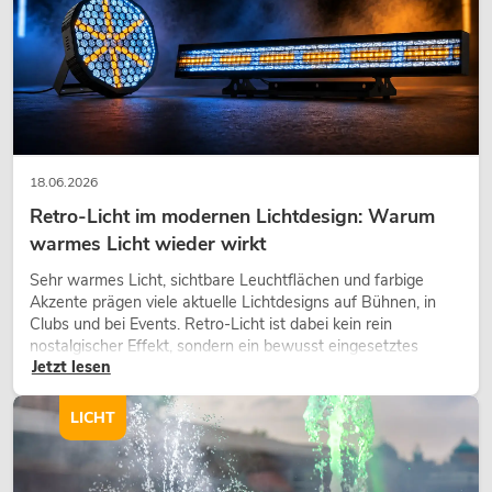
18.06.2026
Retro-Licht im modernen Lichtdesign: Warum
warmes Licht wieder wirkt
Sehr warmes Licht, sichtbare Leuchtflächen und farbige
Akzente prägen viele aktuelle Lichtdesigns auf Bühnen, in
Clubs und bei Events. Retro-Licht ist dabei kein rein
nostalgischer Effekt, sondern ein bewusst eingesetztes
Jetzt lesen
Gestaltungsmittel: Es schafft Atmosphäre, gibt Szenen
Charakter und kann technische LED-Setups emotionaler
wirken lassen.
LICHT