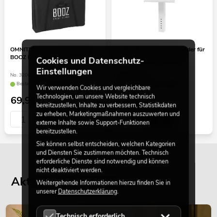
OMNITRONIC Tragetasche für
OMNITRONIC Laptop Ständer für
BOOZ Event Stand
BOOZ Event Stand weiß
Cookies und Datenschutz-
Einstellungen
No. 32000081
No. 32000086
Bestand reicht ca. 12 Wo.
Bestand reicht ca. 12 Wo.
Wir verwenden Cookies und vergleichbare
Technologien, um unsere Website technisch
69,90
€
44,90
€
bereitzustellen, Inhalte zu verbessern, Statistikdaten
zu erheben, Marketingmaßnahmen auszuwerten und
externe Inhalte sowie Support-Funktionen
bereitzustellen.
Sie können selbst entscheiden, welchen Kategorien
und Diensten Sie zustimmen möchten. Technisch
erforderliche Dienste sind notwendig und können
nicht deaktiviert werden.
Aktuelle Blogbeiträge
Weitergehende Informationen hierzu finden Sie in
unserer
Datenschutzerklärung
.
DEKORATION
Technisch erforderlich