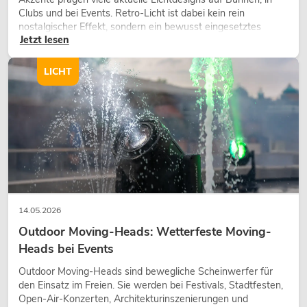
Clubs und bei Events. Retro-Licht ist dabei kein rein
nostalgischer Effekt, sondern ein bewusst eingesetztes
Jetzt lesen
Gestaltungsmittel: Es schafft Atmosphäre, gibt Szenen
Charakter und kann technische LED-Setups emotionaler
wirken lassen.
LICHT
14.05.2026
Outdoor Moving-Heads: Wetterfeste Moving-
Heads bei Events
Outdoor Moving-Heads sind bewegliche Scheinwerfer für
den Einsatz im Freien. Sie werden bei Festivals, Stadtfesten,
Open-Air-Konzerten, Architekturinszenierungen und