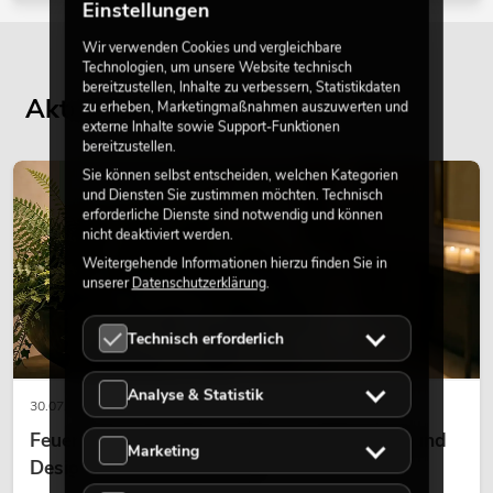
Einstellungen
Wir verwenden Cookies und vergleichbare
Technologien, um unsere Website technisch
bereitzustellen, Inhalte zu verbessern, Statistikdaten
Aktuelle Blogbeiträge
zu erheben, Marketingmaßnahmen auszuwerten und
externe Inhalte sowie Support-Funktionen
bereitzustellen.
Sie können selbst entscheiden, welchen Kategorien
DEKORATION
und Diensten Sie zustimmen möchten. Technisch
erforderliche Dienste sind notwendig und können
nicht deaktiviert werden.
Weitergehende Informationen hierzu finden Sie in
unserer
Datenschutzerklärung
.
Technisch erforderlich
Analyse & Statistik
30.07.2026
Feuerhemmende Kunstpflanzen: Sicherheit und
Marketing
Design perfekt kombiniert