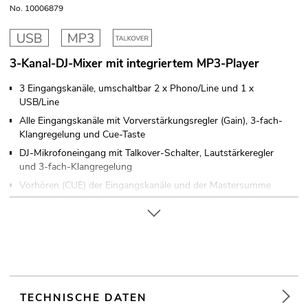
No. 10006879
3-Kanal-DJ-Mixer mit integriertem MP3-Player
3 Eingangskanäle, umschaltbar 2 x Phono/Line und 1 x
USB/Line
Alle Eingangskanäle mit Vorverstärkungsregler (Gain), 3-fach-
Klangregelung und Cue-Taste
DJ-Mikrofoneingang mit Talkover-Schalter, Lautstärkeregler
und 3-fach-Klangregelung
Vorhören (CUE) der Eingangskanäle und der Mastersumme
über regelbaren Kopfhörerausgang, mit Cue-Mix-Regler
Crossfader zum Überblenden zwischen den Phono/Line-
Eingängen
5-stellige Stereo-LED-Pegelanzeige, umschaltbar zwischen
Master- und PFL-Signal
Zusätzlicher Record-Ausgang
TECHNISCHE DATEN
Tischpultgehäuse