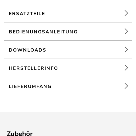
Für Anwendungsgebiete wie zum Beispiel: Partykeller; Mobile
DJs / Alleinunterhalter; mobilen Einsatz
ERSATZTEILE
BEDIENUNGSANLEITUNG
DOWNLOADS
HERSTELLERINFO
LIEFERUMFANG
Zubehör