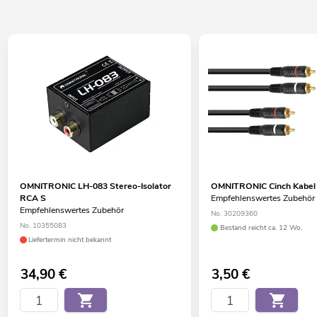
OMNITRONIC LH-083 Stereo-Isolator
OMNITRONIC Cinch Kabel
RCA S
Empfehlenswertes Zubehör
Empfehlenswertes Zubehör
No. 30209360
No. 10355083
Bestand reicht ca. 12 Wo.
Liefertermin nicht bekannt
34,90
€
3,50
€