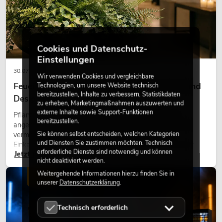
Cookies und Datenschutz-
Einstellungen
30.07.2026
Wir verwenden Cookies und vergleichbare
Feuerhemmende Kunstpflanzen: Sicherheit und
Technologien, um unsere Website technisch
bereitzustellen, Inhalte zu verbessern, Statistikdaten
Design perfekt kombiniert
zu erheben, Marketingmaßnahmen auszuwerten und
externe Inhalte sowie Support-Funktionen
Pflanzen machen Räume lebendig. Sie schaffen eine
bereitzustellen.
angenehme Atmosphäre, verbessern das Ambiente und
Sie können selbst entscheiden, welchen Kategorien
vermitteln Natürlichkeit. Ob in Hotels, Restaurants,
und Diensten Sie zustimmen möchten. Technisch
Einkaufszentren, Bürogebäuden oder auf Messeständen:
erforderliche Dienste sind notwendig und können
Jetzt lesen
eine hochwertige Begrünung gehört heute längst zum
nicht deaktiviert werden.
modernen Raumkonzept.
Weitergehende Informationen hierzu finden Sie in
LICHT
unserer
Datenschutzerklärung
.
Technisch erforderlich