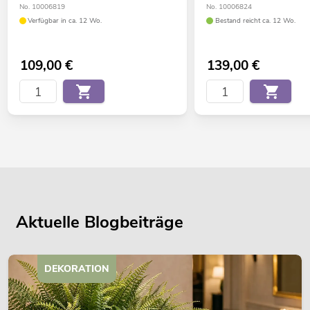
No. 10006819
No. 10006824
Verfügbar in ca. 12 Wo.
Bestand reicht ca. 12 Wo.
109,00
€
139,00
€
Aktuelle Blogbeiträge
DEKORATION