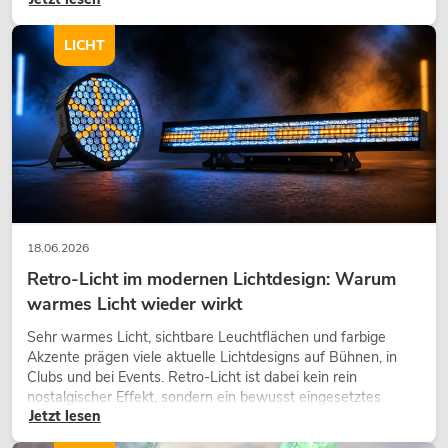
eine hochwertige Begrünung gehört heute längst zum
modernen Raumkonzept.
LICHT
18.06.2026
Retro-Licht im modernen Lichtdesign: Warum
warmes Licht wieder wirkt
Sehr warmes Licht, sichtbare Leuchtflächen und farbige
Akzente prägen viele aktuelle Lichtdesigns auf Bühnen, in
Clubs und bei Events. Retro-Licht ist dabei kein rein
nostalgischer Effekt, sondern ein bewusst eingesetztes
Jetzt lesen
Gestaltungsmittel: Es schafft Atmosphäre, gibt Szenen
Charakter und kann technische LED-Setups emotionaler