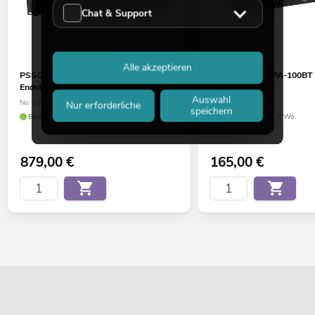
Chat & Support
Alle akzeptieren
PSSO QDA-6000 MK2 4-Kanal-
OMNITRONIC EPA-100BT
Endstufe
Mischverstärker
Auswahl
No. 10451689
No. 10007078
Nur erforderliche
speichern
Bestand reicht ca. 12 Wo.
Bestand reicht ca. 5 Wo.
879,00
€
165,00
€