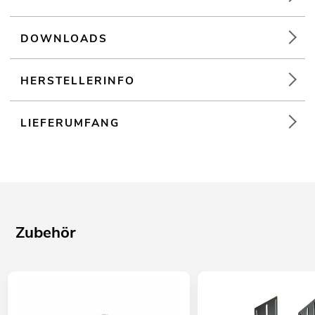
Die Gerätekühlung erfolgt über Lüfter temperaturgeregelt
Für Anwendungsgebiete wie zum Beispiel: Clubs/Tanzschulen;
DOWNLOADS
Installation; mobilen Einsatz; Mobile DJs / Alleinunterhalter;
Restaurants, Bars und Hotels; Verleiher;
Sportzentren/Fitnessstudios
HERSTELLERINFO
LIEFERUMFANG
Zubehör