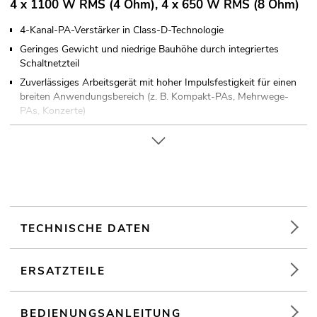
4 x 1100 W RMS (4 Ohm), 4 x 650 W RMS (8 Ohm)
4-Kanal-PA-Verstärker in Class-D-Technologie
Geringes Gewicht und niedrige Bauhöhe durch integriertes
Schaltnetzteil
Zuverlässiges Arbeitsgerät mit hoher Impulsfestigkeit für einen
breiten Anwendungsbereich (z. B. Kompakt-PAs, Mehrwege-
PAs, Konzerte)
3 Betriebsarten einstellbar (Stereo, Parallel oder Brücke)
Pegelregler je Kanal
Eingangsempfindlichkeit einstellbar
Pro Kanal LED-VU-Meter und LEDs für aktivierte
Schutzschaltung (Protect) und Übersteuerung (Clip)
Elektronisch symmetrierte Eingänge über XLR-Einbaubuchsen
TECHNISCHE DATEN
mit XLR-Durchschleifausgängen
Lautsprecherausgänge über verriegelbare Speaker-Buchsen
ERSATZTEILE
Robustes Stahlchassis mit Aluminiumfrontplatte
(19") 48,3 cm Rackeinbau 2 HE
Hocheffiziente Luftströmung Front to Rear
BEDIENUNGSANLEITUNG