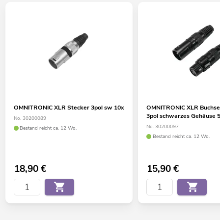
OMNITRONIC XLR Stecker 3pol sw 10x
OMNITRONIC XLR Buchse/
3pol schwarzes Gehäuse 
No. 30200089
No. 30200097
Bestand reicht ca. 12 Wo.
Bestand reicht ca. 12 Wo.
18,90
€
15,90
€