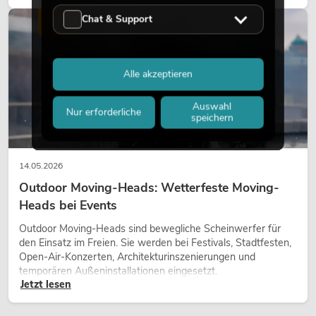
Charakter und kann technische LED-Setups emotionaler
wirken lassen.
Chat & Support
LICHT
Alle akzeptieren
Auswahl
Nur erforderliche
speichern
14.05.2026
Outdoor Moving-Heads: Wetterfeste Moving-
Heads bei Events
Outdoor Moving-Heads sind bewegliche Scheinwerfer für
den Einsatz im Freien. Sie werden bei Festivals, Stadtfesten,
Open-Air-Konzerten, Architekturinszenierungen und
temporären Außeninstallationen eingesetzt.
Jetzt lesen