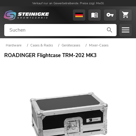
Verkauf nur an Gewerbetreibende. Preise zzgl. MwSt.
Hardware
/
Cases & Racks
/
Gerätecases
/
Mixer-Cases
ROADINGER Flightcase TRM-202 MK3