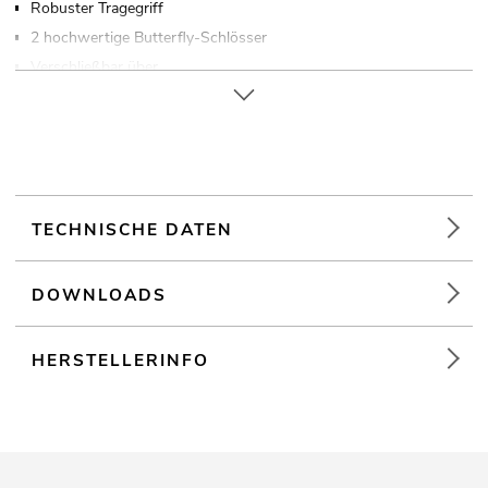
Robuster Tragegriff
2 hochwertige Butterfly-Schlösser
Verschließbar über
Markenhardware
Made in Europe
TECHNISCHE DATEN
DOWNLOADS
HERSTELLERINFO