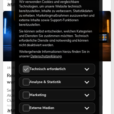
Wir verwenden Cookies und vergleichbare
Jetzt lesen
eine hochwertige Begrünung gehört heute längst zum
Technologien, um unsere Website technisch
modernen Raumkonzept.
bereitzustellen, Inhalte zu verbessern, Statistikdaten
zu erheben, Marketingmaßnahmen auszuwerten und
LICHT
externe Inhalte sowie Support-Funktionen
bereitzustellen.
Sie können selbst entscheiden, welchen Kategorien
und Diensten Sie zustimmen möchten. Technisch
erforderliche Dienste sind notwendig und können
nicht deaktiviert werden.
Weitergehende Informationen hierzu finden Sie in
unserer
Datenschutzerklärung
.
18.06.2026
Technisch erforderlich
Retro-Licht im modernen Lichtdesign: Warum
warmes Licht wieder wirkt
Analyse & Statistik
Sehr warmes Licht, sichtbare Leuchtflächen und farbige
Marketing
Akzente prägen viele aktuelle Lichtdesigns auf Bühnen, in
Clubs und bei Events. Retro-Licht ist dabei kein rein
nostalgischer Effekt, sondern ein bewusst eingesetztes
Externe Medien
Jetzt lesen
Gestaltungsmittel: Es schafft Atmosphäre, gibt Szenen