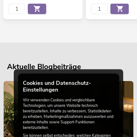
Aktuelle Blogbeiträge
Cookies und Datenschutz-
DEKORATION
Einstellungen
Wir verwenden Cookies und vergleichbare
Technologien, um unsere Website technisch
bereitzustellen, Inhalte zu verbessern, Statistikdaten
zu erheben, Marketingmaßnahmen auszuwerten und
externe Inhalte sowie Support-Funktionen
bereitzustellen.
Sie können selbst entscheiden, welchen Kategorien