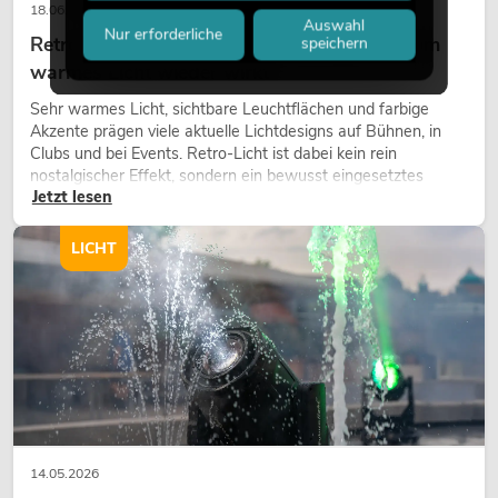
18.06.2026
Auswahl
Nur erforderliche
Retro-Licht im modernen Lichtdesign: Warum
speichern
warmes Licht wieder wirkt
Sehr warmes Licht, sichtbare Leuchtflächen und farbige
Akzente prägen viele aktuelle Lichtdesigns auf Bühnen, in
Clubs und bei Events. Retro-Licht ist dabei kein rein
nostalgischer Effekt, sondern ein bewusst eingesetztes
Jetzt lesen
Gestaltungsmittel: Es schafft Atmosphäre, gibt Szenen
Charakter und kann technische LED-Setups emotionaler
wirken lassen.
LICHT
14.05.2026