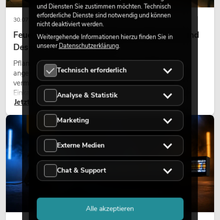
und Diensten Sie zustimmen möchten. Technisch
erforderliche Dienste sind notwendig und können
30.07.2026
nicht deaktiviert werden.
Feuerhemmende Kunstpflanzen: Sicherheit und
Weitergehende Informationen hierzu finden Sie in
unserer
Datenschutzerklärung
.
Design perfekt kombiniert
Pflanzen machen Räume lebendig. Sie schaffen eine
Technisch erforderlich
angenehme Atmosphäre, verbessern das Ambiente und
vermitteln Natürlichkeit. Ob in Hotels, Restaurants,
Einkaufszentren, Bürogebäuden oder auf Messeständen:
Analyse & Statistik
Jetzt lesen
eine hochwertige Begrünung gehört heute längst zum
modernen Raumkonzept.
Marketing
LICHT
Externe Medien
Chat & Support
Alle akzeptieren