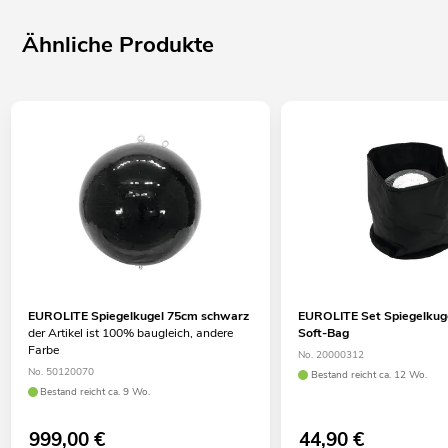
Ähnliche Produkte
EUROLITE Spiegelkugel 75cm schwarz
EUROLITE Set Spiegelkug
der Artikel ist 100% baugleich, andere
Soft-Bag
Farbe
No. 20000312
No. 50120070
Bestand reicht ca. 12 Wo.
Bestand reicht ca. 9 Wo.
999,00
€
44,90
€