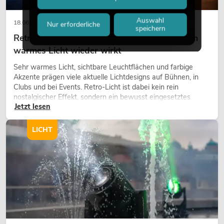
Auswahl
18.06.2026
Nur erforderliche
speichern
Retro-Licht im modernen Lichtdesign: Warum
warmes Licht wieder wirkt
Sehr warmes Licht, sichtbare Leuchtflächen und farbige
Akzente prägen viele aktuelle Lichtdesigns auf Bühnen, in
Clubs und bei Events. Retro-Licht ist dabei kein rein
nostalgischer Effekt, sondern ein bewusst eingesetztes
Jetzt lesen
Gestaltungsmittel: Es schafft Atmosphäre, gibt Szenen
Charakter und kann technische LED-Setups emotionaler
wirken lassen.
LICHT