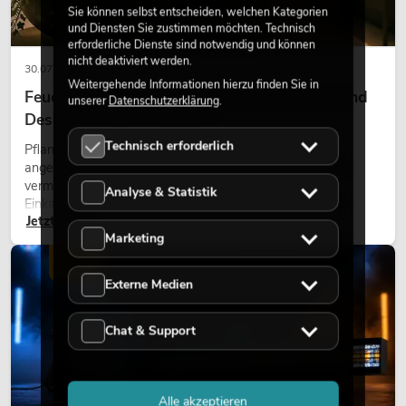
Sie können selbst entscheiden, welchen Kategorien
und Diensten Sie zustimmen möchten. Technisch
erforderliche Dienste sind notwendig und können
nicht deaktiviert werden.
30.07.2026
Weitergehende Informationen hierzu finden Sie in
Feuerhemmende Kunstpflanzen: Sicherheit und
unserer
Datenschutzerklärung
.
Design perfekt kombiniert
Technisch erforderlich
Pflanzen machen Räume lebendig. Sie schaffen eine
angenehme Atmosphäre, verbessern das Ambiente und
vermitteln Natürlichkeit. Ob in Hotels, Restaurants,
Analyse & Statistik
Einkaufszentren, Bürogebäuden oder auf Messeständen:
Jetzt lesen
eine hochwertige Begrünung gehört heute längst zum
Marketing
modernen Raumkonzept.
LICHT
Externe Medien
Chat & Support
Alle akzeptieren