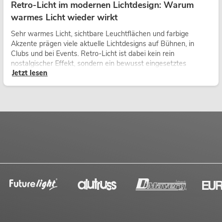
Retro-Licht im modernen Lichtdesign: Warum
warmes Licht wieder wirkt
Sehr warmes Licht, sichtbare Leuchtflächen und farbige
Akzente prägen viele aktuelle Lichtdesigns auf Bühnen, in
Clubs und bei Events. Retro-Licht ist dabei kein rein
nostalgischer Effekt, sondern ein bewusst eingesetztes
Jetzt lesen
Gestaltungsmittel: Es schafft Atmosphäre, gibt Szenen
Charakter und kann technische LED-Setups emotionaler
wirken lassen.