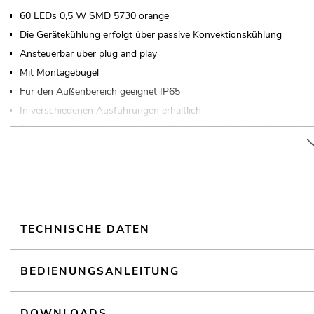
60 LEDs 0,5 W SMD 5730 orange
Die Gerätekühlung erfolgt über passive Konvektionskühlung
Ansteuerbar über plug and play
Mit Montagebügel
Für den Außenbereich geeignet IP65
In verschiedenen Ausführungen erhältlich
Für Anwendungsgebiete wie zum Beispiel: Architektur; Dekoration;
Geräuschloser Betrieb
Einsatzmöglichkeit: Fliegend
TECHNISCHE DATEN
BEDIENUNGSANLEITUNG
DOWNLOADS