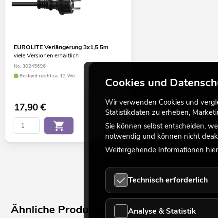
EUROLITE Verlängerung 3x1,5 5m
viele Versionen erhältlich
No. 30245696
Bestand reicht ca. 12 Wo.
Cookies und Datensch
Wir verwenden Cookies und verglei
17,90
€
Statistikdaten zu erheben, Marke
Sie können selbst entscheiden, we
notwendig und können nicht deakt
Weitergehende Informationen hierz
Technisch erforderlich
Ähnliche Produkte
Analyse & Statistik