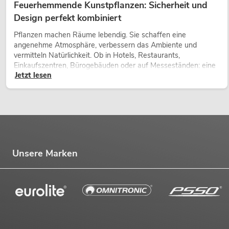
Feuerhemmende Kunstpflanzen: Sicherheit und
Design perfekt kombiniert
Pflanzen machen Räume lebendig. Sie schaffen eine
angenehme Atmosphäre, verbessern das Ambiente und
vermitteln Natürlichkeit. Ob in Hotels, Restaurants,
Einkaufszentren, Bürogebäuden oder auf Messeständen: eine
Jetzt lesen
hochwertige Begrünung gehört heute längst zum modernen
Raumkonzept.
Unsere Marken