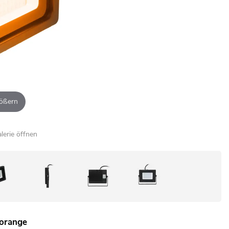
ößern
alerie öffnen
 orange