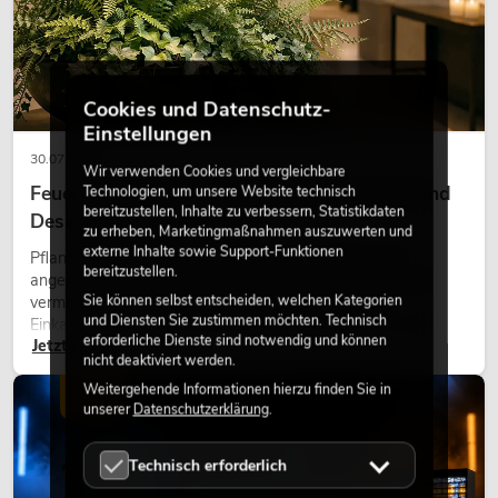
Cookies und Datenschutz-
Einstellungen
30.07.2026
Wir verwenden Cookies und vergleichbare
Feuerhemmende Kunstpflanzen: Sicherheit und
Technologien, um unsere Website technisch
bereitzustellen, Inhalte zu verbessern, Statistikdaten
Design perfekt kombiniert
zu erheben, Marketingmaßnahmen auszuwerten und
externe Inhalte sowie Support-Funktionen
Pflanzen machen Räume lebendig. Sie schaffen eine
bereitzustellen.
angenehme Atmosphäre, verbessern das Ambiente und
Sie können selbst entscheiden, welchen Kategorien
vermitteln Natürlichkeit. Ob in Hotels, Restaurants,
und Diensten Sie zustimmen möchten. Technisch
Einkaufszentren, Bürogebäuden oder auf Messeständen:
erforderliche Dienste sind notwendig und können
Jetzt lesen
eine hochwertige Begrünung gehört heute längst zum
nicht deaktiviert werden.
modernen Raumkonzept.
Weitergehende Informationen hierzu finden Sie in
LICHT
unserer
Datenschutzerklärung
.
Technisch erforderlich