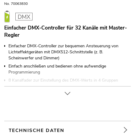
No. 70063830
Einfacher DMX-Controller für 32 Kanäle mit Master-
Regler
Einfacher DMX-Controller zur bequemen Ansteuerung von
Lichteffektgeräten mit DMX512-Schnittstelle (z. B.
Scheinwerfer und Dimmer)
Einfach anschließen und bedienen ohne aufwendige
Programmierung
8 Kanalfader zur Einstellung des DMX-Werts in 4 Gruppen
1 Masterfader
Kompaktes Design
Akku-/Batteriebetrieb möglich
Kann bis zu 32 DMX-Kanäle senden
Tischpultgehäuse
Für Anwendungsgebiete wie zum Beispiel: Messe- und
TECHNISCHE DATEN