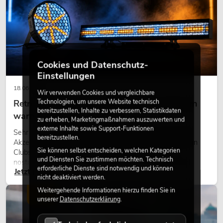
Cookies und Datenschutz-
Einstellungen
18.06.2026
Wir verwenden Cookies und vergleichbare
Technologien, um unsere Website technisch
Retro-Licht im modernen Lichtdesign: Warum
bereitzustellen, Inhalte zu verbessern, Statistikdaten
warmes Licht wieder wirkt
zu erheben, Marketingmaßnahmen auszuwerten und
externe Inhalte sowie Support-Funktionen
Sehr warmes Licht, sichtbare Leuchtflächen und farbige
bereitzustellen.
Akzente prägen viele aktuelle Lichtdesigns auf Bühnen, in
Sie können selbst entscheiden, welchen Kategorien
Clubs und bei Events. Retro-Licht ist dabei kein rein
und Diensten Sie zustimmen möchten. Technisch
nostalgischer Effekt, sondern ein bewusst eingesetztes
erforderliche Dienste sind notwendig und können
Jetzt lesen
Gestaltungsmittel: Es schafft Atmosphäre, gibt Szenen
nicht deaktiviert werden.
Charakter und kann technische LED-Setups emotionaler
Weitergehende Informationen hierzu finden Sie in
wirken lassen.
LICHT
unserer
Datenschutzerklärung
.