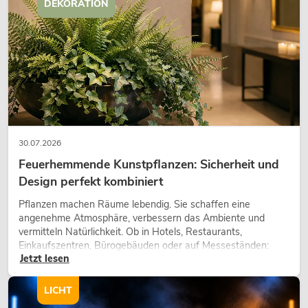
DEKORATION
30.07.2026
Feuerhemmende Kunstpflanzen: Sicherheit und
Design perfekt kombiniert
Pflanzen machen Räume lebendig. Sie schaffen eine
angenehme Atmosphäre, verbessern das Ambiente und
vermitteln Natürlichkeit. Ob in Hotels, Restaurants,
Einkaufszentren, Bürogebäuden oder auf Messeständen:
Jetzt lesen
eine hochwertige Begrünung gehört heute längst zum
modernen Raumkonzept.
LICHT