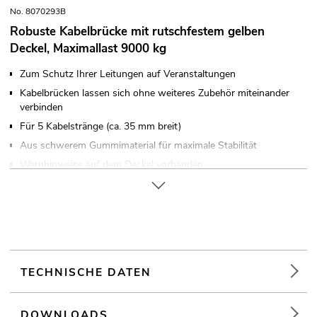
No. 8070293B
Robuste Kabelbrücke mit rutschfestem gelben
Deckel, Maximallast 9000 kg
Zum Schutz Ihrer Leitungen auf Veranstaltungen
Kabelbrücken lassen sich ohne weiteres Zubehör miteinander
verbinden
Für 5 Kabelstränge (ca. 35 mm breit)
Aus schwerem Gummimaterial für maximale Stabilität
Warnhinweise auf dem Deckel vorhanden
Weiterführende Informationen zu diesem Produkt finden Sie
unter "Downloads" im Datenblatt
TECHNISCHE DATEN
DOWNLOADS