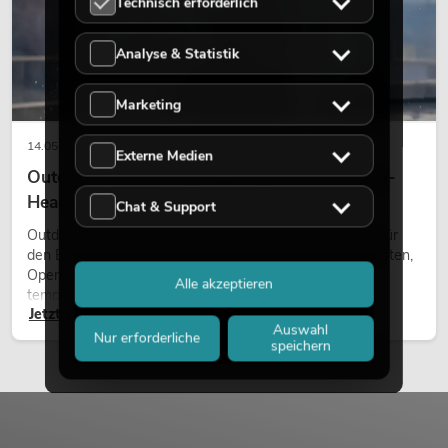
Technisch erforderlich
Analyse & Statistik
Marketing
14.05.2026
Externe Medien
Outdoor Moving-Heads: Wetterfeste Moving-
Heads bei Events
Chat & Support
Outdoor Moving-Heads sind bewegliche Scheinwerfer für
den Einsatz im Freien. Sie werden bei Festivals, Stadtfesten,
Open-Air-Konzerten, Architekturinszenierungen und
Alle akzeptieren
temporären Außeninstallationen eingesetzt.
Jetzt lesen
Auswahl
Nur erforderliche
speichern