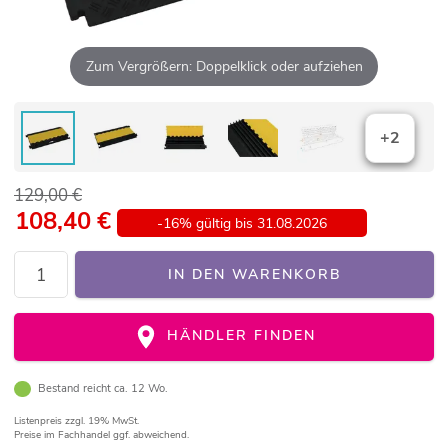
Zum Vergrößern: Doppelklick oder aufziehen
+2
129,00 €
108,40
€
-16% gültig bis 31.08.2026
IN DEN WARENKORB
HÄNDLER FINDEN
Bestand reicht ca. 12 Wo.
Listenpreis
zzgl. 19% MwSt.
Preise im Fachhandel ggf. abweichend.