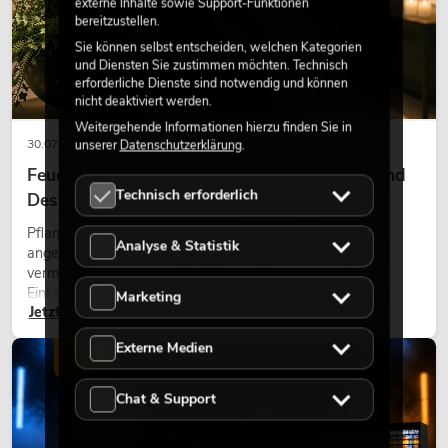
externe Inhalte sowie Support-Funktionen
bereitzustellen.
Sie können selbst entscheiden, welchen Kategorien
und Diensten Sie zustimmen möchten. Technisch
erforderliche Dienste sind notwendig und können
nicht deaktiviert werden.
Weitergehende Informationen hierzu finden Sie in
30.07.2026
unserer
Datenschutzerklärung
.
Feuerhemmende Kunstpflanzen: Sicherheit und
Technisch erforderlich
Design perfekt kombiniert
Pflanzen machen Räume lebendig. Sie schaffen eine
Analyse & Statistik
angenehme Atmosphäre, verbessern das Ambiente und
vermitteln Natürlichkeit. Ob in Hotels, Restaurants,
Einkaufszentren, Bürogebäuden oder auf Messeständen:
Marketing
Jetzt lesen
eine hochwertige Begrünung gehört heute längst zum
modernen Raumkonzept.
Externe Medien
LICHT
Chat & Support