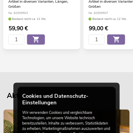
Artikel in diversen Varianten, Längen,
Artikel in diversen Variante
Größen
Größen
No. 82509503
No. 82509507
Bestand reicht ca. 12 Wo.
Bestand reicht ca. 12 Wo.
59,90
€
99,00
€
Aktuelle Blogbeiträge
Cookies und Datenschutz-
Einstellungen
Wir verwenden Cookies und vergleichbare
DEKORATION
Technologien, um unsere Website technisch
bereitzustellen, Inhalte zu verbessern, Statistikdaten
zu erheben, Marketingmaßnahmen auszuwerten und