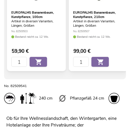
EUROPALMS Bananenbaum,
EUROPALMS Bananenbaum,
Kunstpflanze, 100cm
Kunstpflanze, 210cm
Artikel in diversen Varianten,
Artikel in diversen Varianten,
Längen, Größen
Längen, Größen
No. 82509503
No. 82509507
Bestand reicht ca. 12 Wo.
Bestand reicht ca. 12 Wo.
59,90
€
99,00
€
No. 82509541
240 cm
Pflanzgefäß 24 cm
Ob für Ihre Wellnesslandschaft, den Wintergarten, eine
Hotelanlage oder Ihre Privaträume; der