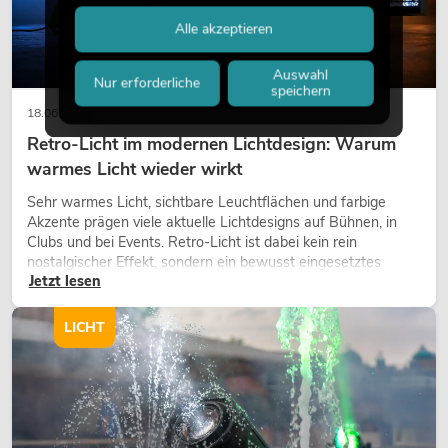
Alle akzeptieren
Auswahl
Nur erforderliche
speichern
18.06.2026
Retro-Licht im modernen Lichtdesign: Warum
warmes Licht wieder wirkt
Sehr warmes Licht, sichtbare Leuchtflächen und farbige
Akzente prägen viele aktuelle Lichtdesigns auf Bühnen, in
Clubs und bei Events. Retro-Licht ist dabei kein rein
nostalgischer Effekt, sondern ein bewusst eingesetztes
Jetzt lesen
Gestaltungsmittel: Es schafft Atmosphäre, gibt Szenen
Charakter und kann technische LED-Setups emotionaler
wirken lassen.
LICHT