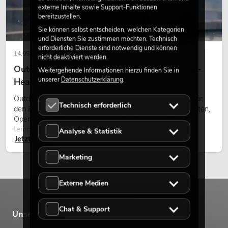
externe Inhalte sowie Support-Funktionen
549,00
€
bereitzustellen.
Sie können selbst entscheiden, welchen Kategorien
und Diensten Sie zustimmen möchten. Technisch
erforderliche Dienste sind notwendig und können
14.05.2026
nicht deaktiviert werden.
Outdoor Moving-Heads: Wetterfeste Moving-
Weitergehende Informationen hierzu finden Sie in
unserer
Datenschutzerklärung
.
Heads bei Events
Outdoor Moving-Heads sind bewegliche Scheinwerfer für
Technisch erforderlich
den Einsatz im Freien. Sie werden bei Festivals, Stadtfesten,
Open-Air-Konzerten, Architekturinszenierungen und
temporären Außeninstallationen eingesetzt.
Analyse & Statistik
Jetzt lesen
Marketing
PSSO PA Set PRO S MK2
Artikel nicht mehr verfügbar
No. 20000456
Externe Medien
Chat & Support
Unsere Marken