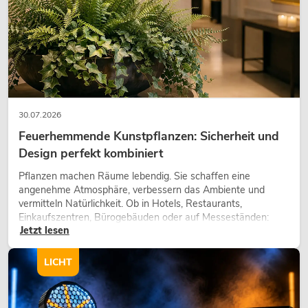
OMNITRONIC DJP-700P Class-D
Verstärker
Artikel nicht mehr verfügbar
No. 10451602
30.07.2026
Feuerhemmende Kunstpflanzen: Sicherheit und
Design perfekt kombiniert
Pflanzen machen Räume lebendig. Sie schaffen eine
angenehme Atmosphäre, verbessern das Ambiente und
vermitteln Natürlichkeit. Ob in Hotels, Restaurants,
Einkaufszentren, Bürogebäuden oder auf Messeständen:
Jetzt lesen
eine hochwertige Begrünung gehört heute längst zum
modernen Raumkonzept.
LICHT
OMNITRONIC XDA-1002 Class-D-
Verstärker
No. 10451635
Bestand reicht ca. 12 Wo.