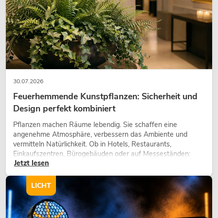
30.07.2026
Feuerhemmende Kunstpflanzen: Sicherheit und
Design perfekt kombiniert
OMNITRONIC XDA-2402 Class-D-
Verstärker
Pflanzen machen Räume lebendig. Sie schaffen eine
angenehme Atmosphäre, verbessern das Ambiente und
No. 10451636
vermitteln Natürlichkeit. Ob in Hotels, Restaurants,
Bestand reicht ca. 12 Wo.
Einkaufszentren, Bürogebäuden oder auf Messeständen:
Jetzt lesen
eine hochwertige Begrünung gehört heute längst zum
modernen Raumkonzept.
549,00
€
LICHT