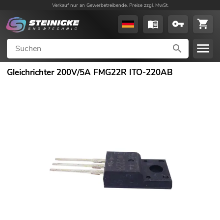
Verkauf nur an Gewerbetreibende. Preise zzgl. MwSt.
Gleichrichter 200V/5A FMG22R ITO-220AB