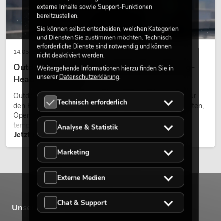
externe Inhalte sowie Support-Funktionen
PSSO PA Set PRO M MK2
bereitzustellen.
Artikel nicht mehr verfügbar
No. 20000457
Sie können selbst entscheiden, welchen Kategorien
und Diensten Sie zustimmen möchten. Technisch
erforderliche Dienste sind notwendig und können
14.05.2026
nicht deaktiviert werden.
Outdoor Moving-Heads: Wetterfeste Moving-
Weitergehende Informationen hierzu finden Sie in
unserer
Datenschutzerklärung
.
Heads bei Events
Outdoor Moving-Heads sind bewegliche Scheinwerfer für
Technisch erforderlich
den Einsatz im Freien. Sie werden bei Festivals, Stadtfesten,
Open-Air-Konzerten, Architekturinszenierungen und
temporären Außeninstallationen eingesetzt.
Analyse & Statistik
Jetzt lesen
PSSO PA Set PRO L MK2
Marketing
Artikel nicht mehr verfügbar
No. 20000458
Externe Medien
Chat & Support
Unsere Marken