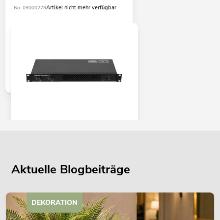
Artikel nicht mehr verfügbar
No. 09000279
OMNITRONIC XDA-1002 Class-D-
Verstärker
No. 10451635
Bestand reicht ca. 12 Wo.
Aktuelle Blogbeiträge
345,00
€
DEKORATION