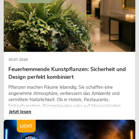
30.07.2026
Feuerhemmende Kunstpflanzen: Sicherheit und
Design perfekt kombiniert
Pflanzen machen Räume lebendig. Sie schaffen eine
angenehme Atmosphäre, verbessern das Ambiente und
vermitteln Natürlichkeit. Ob in Hotels, Restaurants,
Einkaufszentren, Bürogebäuden oder auf Messeständen:
Jetzt lesen
eine hochwertige Begrünung gehört heute längst zum
modernen Raumkonzept.
LICHT