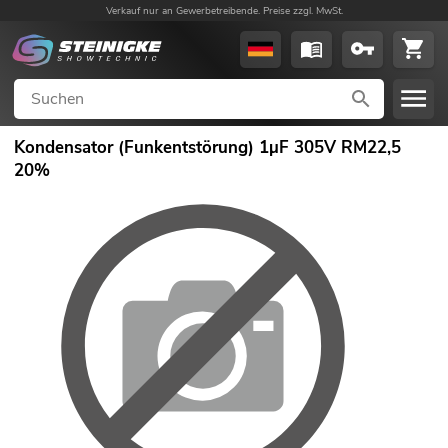
Verkauf nur an Gewerbetreibende. Preise zzgl. MwSt.
Kondensator (Funkentstörung) 1µF 305V RM22,5
20%