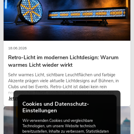
18.06.2026
Retro-Licht im modernen Lichtdesign: Warum
warmes Licht wieder wirkt
Sehr warmes Licht, sichtbare Leuchtflächen und farbige
Akzente prägen viele aktuelle Lichtdesigns auf Bühnen, in
Clubs und bei Events. Retro-Licht ist dabei kein rein
nostalgischer Effekt, sondern ein bewusst eingesetztes
Jetzt lesen
Gestaltungsmittel: Es schafft Atmosphäre, gibt Szenen
Cookies und Datenschutz-
Charakter und kann technische LED-Setups emotionaler
Einstellungen
wirken lassen.
LICHT
Wir verwenden Cookies und vergleichbare
Technologien, um unsere Website technisch
bereitzustellen, Inhalte zu verbessern, Statistikdaten