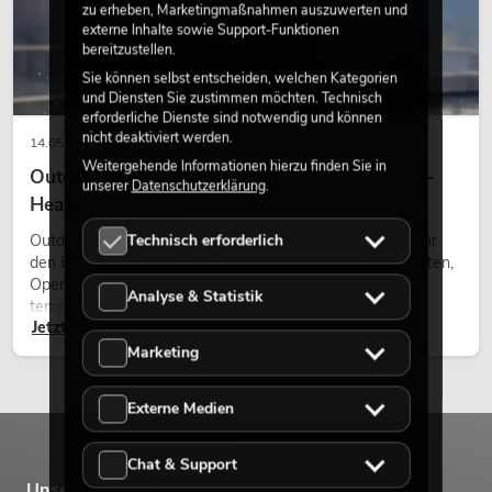
zu erheben, Marketingmaßnahmen auszuwerten und
externe Inhalte sowie Support-Funktionen
bereitzustellen.
Sie können selbst entscheiden, welchen Kategorien
und Diensten Sie zustimmen möchten. Technisch
erforderliche Dienste sind notwendig und können
nicht deaktiviert werden.
14.05.2026
Weitergehende Informationen hierzu finden Sie in
Outdoor Moving-Heads: Wetterfeste Moving-
unserer
Datenschutzerklärung
.
Heads bei Events
Outdoor Moving-Heads sind bewegliche Scheinwerfer für
Technisch erforderlich
den Einsatz im Freien. Sie werden bei Festivals, Stadtfesten,
Open-Air-Konzerten, Architekturinszenierungen und
Analyse & Statistik
temporären Außeninstallationen eingesetzt.
Jetzt lesen
Marketing
Externe Medien
Chat & Support
Unsere Marken