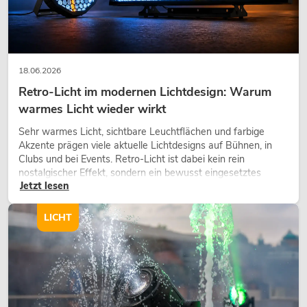
18.06.2026
Retro-Licht im modernen Lichtdesign: Warum
warmes Licht wieder wirkt
Sehr warmes Licht, sichtbare Leuchtflächen und farbige
Akzente prägen viele aktuelle Lichtdesigns auf Bühnen, in
Clubs und bei Events. Retro-Licht ist dabei kein rein
nostalgischer Effekt, sondern ein bewusst eingesetztes
Jetzt lesen
Gestaltungsmittel: Es schafft Atmosphäre, gibt Szenen
Charakter und kann technische LED-Setups emotionaler
wirken lassen.
LICHT