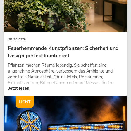
30.07.2026
Feuerhemmende Kunstpflanzen: Sicherheit und
Design perfekt kombiniert
Pflanzen machen Räume lebendig. Sie schaffen eine
angenehme Atmosphäre, verbessern das Ambiente und
vermitteln Natürlichkeit. Ob in Hotels, Restaurants,
Einkaufszentren, Bürogebäuden oder auf Messeständen:
Jetzt lesen
eine hochwertige Begrünung gehört heute längst zum
modernen Raumkonzept.
LICHT