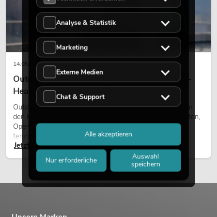
Analyse & Statistik
Marketing
14.05.2026
Externe Medien
Outdoor Moving-Heads: Wetterfeste Moving-
Heads bei Events
Chat & Support
Outdoor Moving-Heads sind bewegliche Scheinwerfer für
den Einsatz im Freien. Sie werden bei Festivals, Stadtfesten,
Open-Air-Konzerten, Architekturinszenierungen und
Alle akzeptieren
temporären Außeninstallationen eingesetzt.
Jetzt lesen
Auswahl
Nur erforderliche
speichern
Unsere Marken