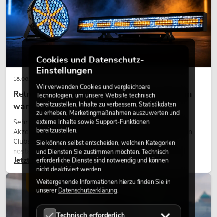
Cookies und Datenschutz-
Einstellungen
18.06.2026
Wir verwenden Cookies und vergleichbare
Retro-Licht im modernen Lichtdesign: Warum
Technologien, um unsere Website technisch
bereitzustellen, Inhalte zu verbessern, Statistikdaten
warmes Licht wieder wirkt
zu erheben, Marketingmaßnahmen auszuwerten und
Sehr warmes Licht, sichtbare Leuchtflächen und farbige
externe Inhalte sowie Support-Funktionen
bereitzustellen.
Akzente prägen viele aktuelle Lichtdesigns auf Bühnen, in
Clubs und bei Events. Retro-Licht ist dabei kein rein
Sie können selbst entscheiden, welchen Kategorien
nostalgischer Effekt, sondern ein bewusst eingesetztes
und Diensten Sie zustimmen möchten. Technisch
Jetzt lesen
Gestaltungsmittel: Es schafft Atmosphäre, gibt Szenen
erforderliche Dienste sind notwendig und können
nicht deaktiviert werden.
Charakter und kann technische LED-Setups emotionaler
wirken lassen.
Weitergehende Informationen hierzu finden Sie in
LICHT
unserer
Datenschutzerklärung
.
Technisch erforderlich