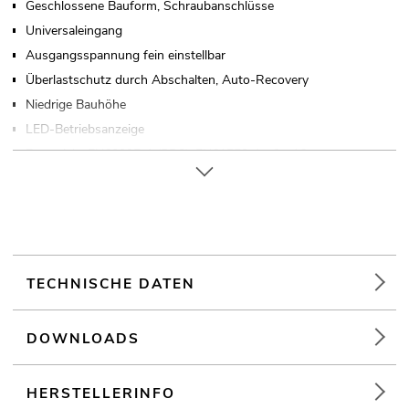
Geschlossene Bauform, Schraubanschlüsse
Universaleingang
Ausgangsspannung fein einstellbar
Überlastschutz durch Abschalten, Auto-Recovery
Niedrige Bauhöhe
LED-Betriebsanzeige
Entspricht EN60335-1 (PD3), EN61558-1, -2, -16
Weiterführende Informationen zu diesem Produkt finden Sie
unter "Downloads" im Datenblatt
TECHNISCHE DATEN
DOWNLOADS
HERSTELLERINFO