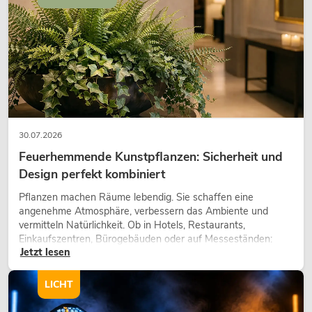
30.07.2026
Feuerhemmende Kunstpflanzen: Sicherheit und
Design perfekt kombiniert
Pflanzen machen Räume lebendig. Sie schaffen eine
angenehme Atmosphäre, verbessern das Ambiente und
vermitteln Natürlichkeit. Ob in Hotels, Restaurants,
Einkaufszentren, Bürogebäuden oder auf Messeständen:
Jetzt lesen
eine hochwertige Begrünung gehört heute längst zum
modernen Raumkonzept.
LICHT