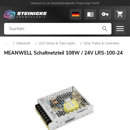
Verkauf nur an Gewerbetreibende. Preise zzgl. MwSt.
...
/
Dekolicht
/
LED-Strips & Tube lights
/
Strip Trafos & Controller
MEANWELL Schaltnetzteil 108W / 24V LRS-100-24