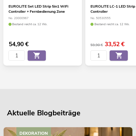
EUROLITE Set LED Strip 5in1 WiFi
EUROLITE LC-1 LED Stri
Controller + Fernbedienung Zone
Controller
No. 20000967
No. 50530555
Bestand reicht ca. 12 Wo.
Bestand reicht ca. 12 Wo.
54,90
€
33,52
€
59,90 €
Aktuelle Blogbeiträge
DEKORATION