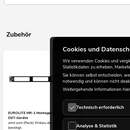
Zubehör
Cookies und Datensch
Wir verwenden Cookies und verglei
Statistikdaten zu erheben, Marke
Sie können selbst entscheiden, we
notwendig und können nicht deakt
Weitergehende Informationen hierz
Technisch erforderlich
EUROLITE MR-1 Montagerahmen für 3
EUROLITE BP-1 Blindplatt
DXT-Geräte
Zubehör zur Montage des G
wird zum (Rack)-Einbau des Gerätes
No. 70064873
Analyse & Statistik
benötigt.