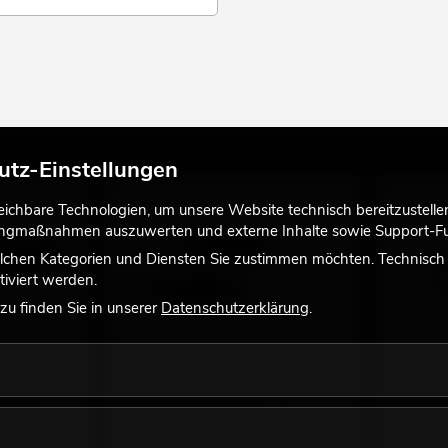
utz-Einstellungen
chbare Technologien, um unsere Website technisch bereitzustellen,
tingmaßnahmen auszuwerten und externe Inhalte sowie Support-Fun
lchen Kategorien und Diensten Sie zustimmen möchten. Technisch e
iviert werden.
u finden Sie in unserer
Datenschutzerklärung
.
e für MR-1
EUROLITE DMX Kabel XLR 3pol 3m sw
EUROLITE
erätes
viele Versionen erhältlich
DXT-Gerä
No. 3022785H
No. 700648