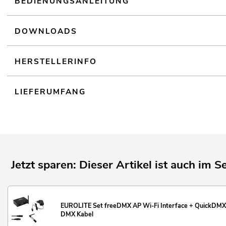
BEDIENUNGSANLEITUNG
Made in Germany
Für Anwendungsgebiete wie zum Beispiel: Clubs/Tanzschulen; Hochzei
Verleiher
DOWNLOADS
Geräuschloser Betrieb
HERSTELLERINFO
LIEFERUMFANG
Jetzt sparen: Dieser Artikel ist auch im Se
EUROLITE Set freeDMX AP Wi-Fi Interface + QuickDMX
DMX Kabel