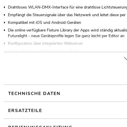
Drahtloses WLAN-DMX-Interface für eine drahtlose Lichtsteuerung
Empfängt die Steuersignale über das Netzwerk und leitet diese per
Kompatibel mit iOS und Android-Geräten
Die online verfügbare Fixture Library der Apps wird ständig aktuali
Futurelight - neue Geräteprofile legen Sie ganz leicht per Editor an
Konfiguration über integrierten Webserver
Access-Point- und Infrastructure-Mode
1 DMX-Durchschleifausgang
Befestigungswinkel für Rackeinbau, Tisch- und Traversenmontage a
Kann bis zu 512 DMX-Kanäle senden
Ansteuerbar über DMX; Light´J App; WLAN; Light Captain App; Ar
Reichweite von bis zu 60m im Freien
TECHNISCHE DATEN
Reichweite von bis zu 30m in Gebäuden
2,4 GHz weltweit anmelde- und gebührenfrei
ERSATZTEILE
NEUTRIK Steckverbindung verbaut
In Verbindung mit z.B. FreeStyler, DMXControl 3, PC_DIMMER, Lig