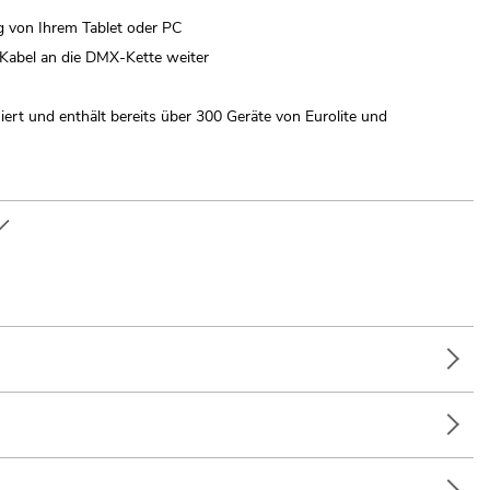
 von Ihrem Tablet oder PC
 Kabel an die DMX-Kette weiter
siert und enthält bereits über 300 Geräte von Eurolite und
ls Zubehör erhältlich
t-Net
htkey (MAC)