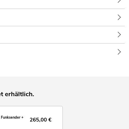
t/Gala/Events; Bühne; Mobile DJs / Alleinunterhalter; Partykeller;
t erhältlich.
 Funksender +
265,00
€