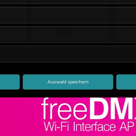
Bestand reicht ca. 12 Wo.
Bestand r
7,95
€
12,50
Auswahl speichern