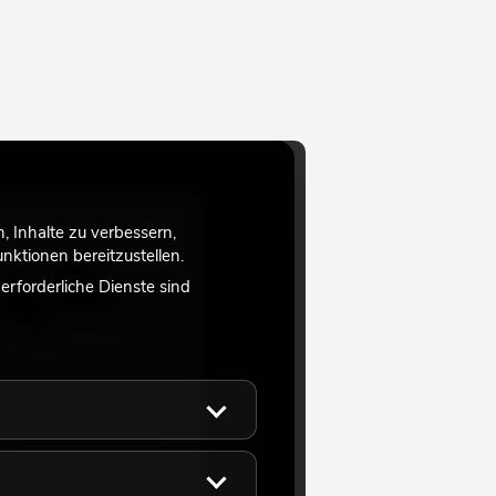
 Inhalte zu verbessern,
ktionen bereitzustellen.
rforderliche Dienste sind
 MR-3 Montagewinkel für
te
75