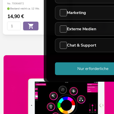
Bestand reicht ca. 12 Wo.
No. 70064872
Bestand reicht ca. 12 Wo.
Marketing
14,90
€
7,50
€
Externe Medien
Chat & Support
Nur erforderliche