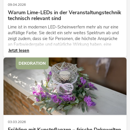
09.04.2026
Warum Lime-LEDs in der Veranstaltungstechnik
technisch relevant sind
Lime ist in modernen LED-Scheinwerfern mehr als nur eine
auffällige Farbe. Sie deckt ein sehr weites Spektrum ab und
zeigt zudem, dass sie für Personen, die höchste Ansprüche
an Farbwiedergabe und natürliche Wirkung haben, eine
technisch wichtige Ergänzung ist.
Jetzt lesen
DEKORATION
03.03.2026
Frühling mit Kunstpflanzen – frische Dekowelten