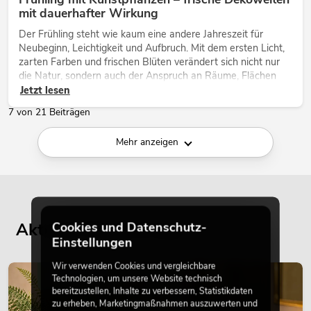
mit dauerhafter Wirkung
Der Frühling steht wie kaum eine andere Jahreszeit für
Neubeginn, Leichtigkeit und Aufbruch. Mit dem ersten Licht,
zarten Farben und frischen Blüten verändert sich nicht nur
die Natur, sondern auch der Anspruch an Räume, Flächen
und Inszenierungen.
Jetzt lesen
7 von 21 Beiträgen
Mehr anzeigen
Aktuelle Blogbeiträge
Cookies und Datenschutz-
Einstellungen
Wir verwenden Cookies und vergleichbare
DEKORATION
Technologien, um unsere Website technisch
bereitzustellen, Inhalte zu verbessern, Statistikdaten
zu erheben, Marketingmaßnahmen auszuwerten und