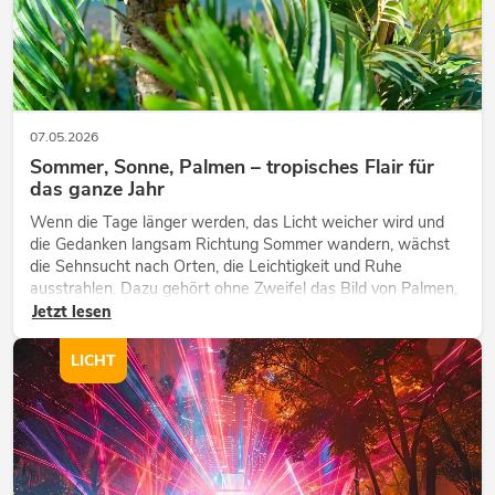
07.05.2026
Sommer, Sonne, Palmen – tropisches Flair für
das ganze Jahr
Wenn die Tage länger werden, das Licht weicher wird und
die Gedanken langsam Richtung Sommer wandern, wächst
die Sehnsucht nach Orten, die Leichtigkeit und Ruhe
ausstrahlen. Dazu gehört ohne Zweifel das Bild von Palmen,
die sich sanft im warmen Wind bewegen, begleitet von Licht,
Jetzt lesen
Weite und einem Gefü...
LICHT