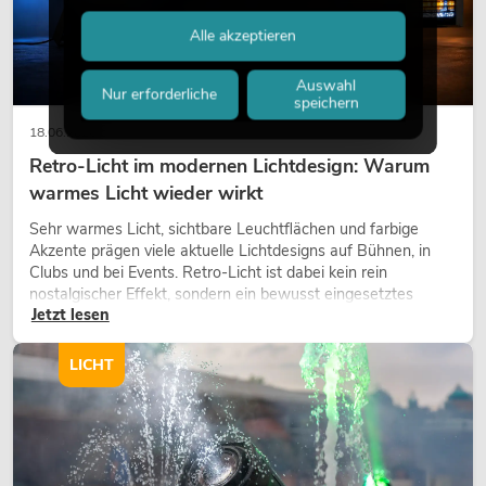
Alle akzeptieren
Auswahl
Nur erforderliche
speichern
18.06.2026
Retro-Licht im modernen Lichtdesign: Warum
warmes Licht wieder wirkt
Sehr warmes Licht, sichtbare Leuchtflächen und farbige
Akzente prägen viele aktuelle Lichtdesigns auf Bühnen, in
Clubs und bei Events. Retro-Licht ist dabei kein rein
nostalgischer Effekt, sondern ein bewusst eingesetztes
Jetzt lesen
Gestaltungsmittel: Es schafft Atmosphäre, gibt Szenen
Charakter und kann technische LED-Setups emotionaler
wirken lassen.
LICHT