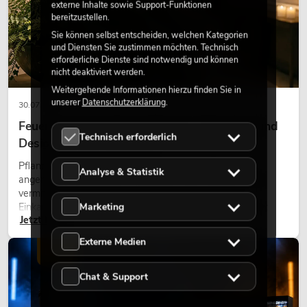
externe Inhalte sowie Support-Funktionen
bereitzustellen.
Sie können selbst entscheiden, welchen Kategorien
und Diensten Sie zustimmen möchten. Technisch
erforderliche Dienste sind notwendig und können
nicht deaktiviert werden.
Weitergehende Informationen hierzu finden Sie in
unserer
Datenschutzerklärung
.
30.07.2026
Feuerhemmende Kunstpflanzen: Sicherheit und
Technisch erforderlich
Design perfekt kombiniert
Pflanzen machen Räume lebendig. Sie schaffen eine
Analyse & Statistik
angenehme Atmosphäre, verbessern das Ambiente und
vermitteln Natürlichkeit. Ob in Hotels, Restaurants,
Marketing
Einkaufszentren, Bürogebäuden oder auf Messeständen:
Jetzt lesen
eine hochwertige Begrünung gehört heute längst zum
modernen Raumkonzept.
Externe Medien
LICHT
Chat & Support