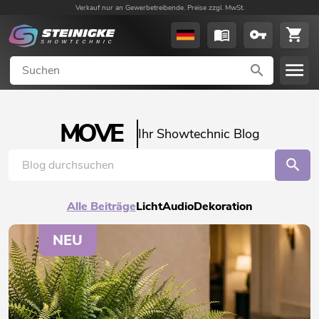
Verkauf nur an Gewerbetreibende. Preise zzgl. MwSt.
MOVE
Ihr Showtechnic Blog
Alle Beiträge
Licht
Audio
Dekoration
NEU