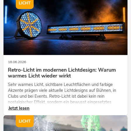
LICHT
18.06.2026
Retro-Licht im modernen Lichtdesign: Warum
warmes Licht wieder wirkt
Sehr warmes Licht, sichtbare Leuchtflächen und farbige
Akzente prägen viele aktuelle Lichtdesigns auf Bühnen, in
Clubs und bei Events. Retro-Licht ist dabei kein rein
nostalgischer Effekt, sondern ein bewusst eingesetztes
Gestaltungsmittel: Es schafft Atmosphäre, gibt Szenen
Jetzt lesen
Charakter und kann techn...
LICHT