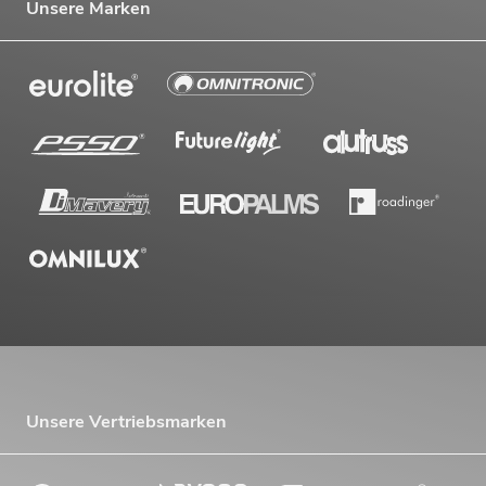
oder für die Dekoration von Praxis- und Geschäftsräumen.
Unsere Marken
Kakteen
Sie lieben Kakteen, möchten aber ein Piksen, das mit den natürlichen
Vorbildern der Kunstpflanzen einhergeht, vermeiden? Dann entscheiden
Sie sich doch für die Kakteen, Agaven und Sukkulenten von
EUROPALMS. Denn im Vergleich zu echten Pflanzen sind die künstlichen
Vertreter dieser Pflanzenart – wie auch ihre Pflege – deutlich weniger
gefährlich.
Saisonartikel
Besonders stolz sind wir von EUROPALMS auf unsere Halloween- und
Weihnachtsdekorationen. Egal, ob Sie für die unzähligen
Weihnachtsfeiern in Ihrem Restaurant nach praktischen, aber stilvollen
Dekorationsobjekten suchen oder eine Halloweenparty besonders
gruselig ausstatten möchten – in unserem Großhandel werden Sie
garantiert fündig. Selbstverständlich finden Sie in unserem Shop online
auch Produkte speziell für die Dekoration Ihrer Geschäftsräume im Herbst
und Frühling. Wir sind Ihr kompetenter Lieferant und B2B-Partner.
Unsere Vertriebsmarken