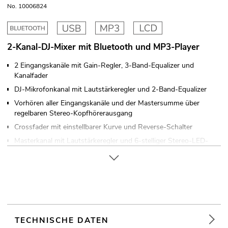
No. 10006824
2-Kanal-DJ-Mixer mit Bluetooth und MP3-Player
2 Eingangskanäle mit Gain-Regler, 3-Band-Equalizer und
Kanalfader
DJ-Mikrofonkanal mit Lautstärkeregler und 2-Band-Equalizer
Vorhören aller Eingangskanäle und der Mastersumme über
regelbaren Stereo-Kopfhörerausgang
Crossfader mit einstellbarer Kurve und Reverse-Schalter
Masterkanal mit Lautstärkeregler und 6-stelliger Stereo-LED-
Pegelanzeige, umschaltbar zwischen Master- und PFL-Signal
4 Line- und 2 Phono-Eingänge über Cinch-Buchsen
Zusätzlicher Record-Ausgang
Ansteuerbar über Bluetooth
LCD Display
Tischpultgehäuse
TECHNISCHE DATEN