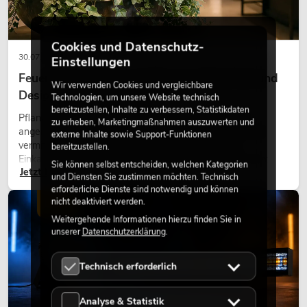
Cookies und Datenschutz-
30.07.2026
Einstellungen
Feuerhemmende Kunstpflanzen: Sicherheit und
Wir verwenden Cookies und vergleichbare
Design perfekt kombiniert
Technologien, um unsere Website technisch
bereitzustellen, Inhalte zu verbessern, Statistikdaten
Pflanzen machen Räume lebendig. Sie schaffen eine
zu erheben, Marketingmaßnahmen auszuwerten und
angenehme Atmosphäre, verbessern das Ambiente und
externe Inhalte sowie Support-Funktionen
vermitteln Natürlichkeit. Ob in Hotels, Restaurants,
bereitzustellen.
Einkaufszentren, Bürogebäuden oder auf Messeständen:
Sie können selbst entscheiden, welchen Kategorien
Jetzt lesen
eine hochwertige Begrünung gehört heute längst zum
und Diensten Sie zustimmen möchten. Technisch
modernen Raumkonzept.
erforderliche Dienste sind notwendig und können
nicht deaktiviert werden.
LICHT
Weitergehende Informationen hierzu finden Sie in
unserer
Datenschutzerklärung
.
Technisch erforderlich
Analyse & Statistik