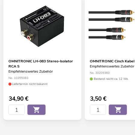
OMNITRONIC LH-083 Stereo-Isolator
OMNITRONIC Cinch Kabel
RCA S
Empfehlenswertes Zubehör
Empfehlenswertes Zubehör
No. 30209360
No. 10355083
Bestand reicht ca. 12 Wo.
Liefertermin nicht bekannt
34,90
€
3,50
€