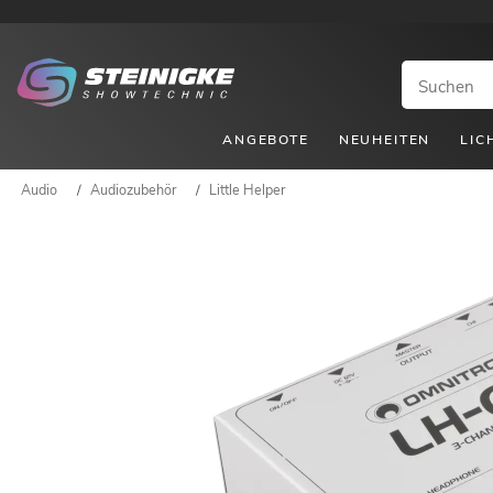
ANGEBOTE
NEUHEITEN
LIC
Audio
/
Audiozubehör
/
Little Helper