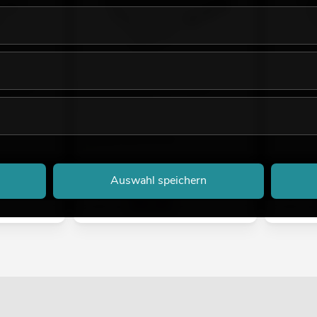
nal Mic-
OMNITRONIC LH-020 3-Kanal-
OMNITRO
Mikrofonmixer
Kopfhörer
ures
der Artikel hat andere Features
No. 103550
No. 10355020
Bestand r
Bestand reicht ca. 12 Wo.
119,00
€
59,90
Auswahl speichern