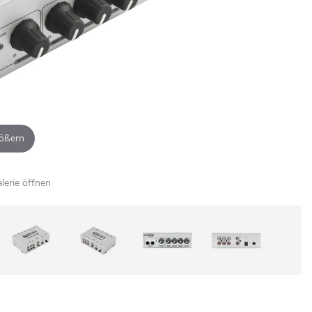
ößern
alerie öffnen