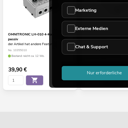
Marketing
Externe Medien
OMNITRONIC LH-010 4-Kanal-Mixer
OMNITRONIC LH-015 2-Ka
passiv
Line-Mixer
der Artikel hat andere Features
der Artikel hat andere Feat
Chat & Support
No. 10355010
No. 10355015
Bestand reicht ca. 12 Wo.
Bestand reicht ca. 12 Wo.
39,90
€
59,00
€
Nur erforderliche