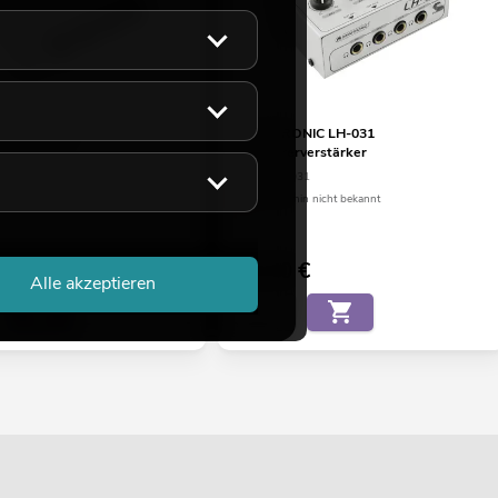
NIC LH-030
OMNITRONIC LH-031
verstärker
Kopfhörerverstärker
30
No. 10355031
eicht ca. 12 Wo.
Liefertermin nicht bekannt
€
59,90
€
Alle akzeptieren