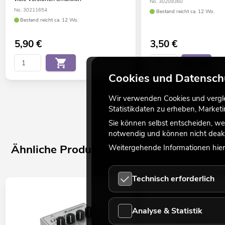
No. 30209360
No. 30211654
Bestand reicht ca. 12 Wo.
Bestand reicht ca. 12 Wo.
5,90
€
3,50
€
Cookies und Datensch
Wir verwenden Cookies und verglei
Statistikdaten zu erheben, Marke
Sie können selbst entscheiden, we
notwendig und können nicht deakt
Ähnliche Produkte
Weitergehende Informationen hierz
Technisch erforderlich
Analyse & Statistik