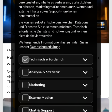
bereitzustellen, Inhalte zu verbessern, Statistikdaten
zu erheben, Marketingmaßnahmen auszuwerten und
externe Inhalte sowie Support-Funktionen
bereitzustellen.
Sie können selbst entscheiden, welchen Kategorien
und Diensten Sie zustimmen möchten. Technisch
erforderliche Dienste sind notwendig und können
nicht deaktiviert werden.
Weitergehende Informationen hierzu finden Sie in
unserer
Datenschutzerklärung
.
18.06.2026
Retro-Licht im modernen Lichtdesign: Warum
Technisch erforderlich
warmes Licht wieder wirkt
Sehr warmes Licht, sichtbare Leuchtflächen und farbige
Analyse & Statistik
Akzente prägen viele aktuelle Lichtdesigns auf Bühnen, in
Clubs und bei Events. Retro-Licht ist dabei kein rein
Marketing
nostalgischer Effekt, sondern ein bewusst eingesetztes
Jetzt lesen
Gestaltungsmittel: Es schafft Atmosphäre, gibt Szenen
Charakter und kann technische LED-Setups emotionaler
Externe Medien
wirken lassen.
LICHT
Chat & Support