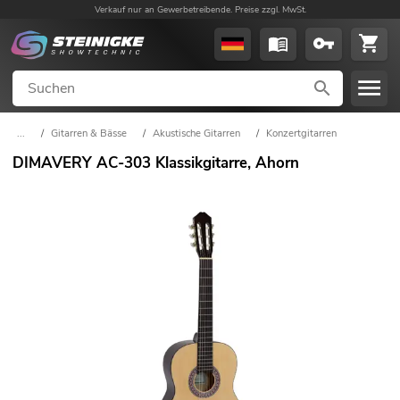
Verkauf nur an Gewerbetreibende. Preise zzgl. MwSt.
...
/
Gitarren & Bässe
/
Akustische Gitarren
/
Konzertgitarren
DIMAVERY AC-303 Klassikgitarre, Ahorn