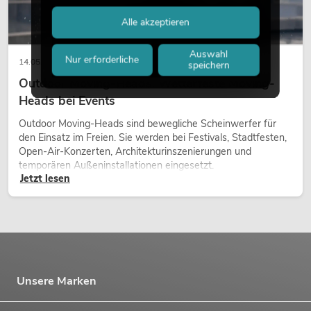
Alle akzeptieren
Auswahl
Nur erforderliche
14.05.2026
speichern
Outdoor Moving-Heads: Wetterfeste Moving-
Heads bei Events
Outdoor Moving-Heads sind bewegliche Scheinwerfer für
den Einsatz im Freien. Sie werden bei Festivals, Stadtfesten,
Open-Air-Konzerten, Architekturinszenierungen und
temporären Außeninstallationen eingesetzt.
Jetzt lesen
Unsere Marken