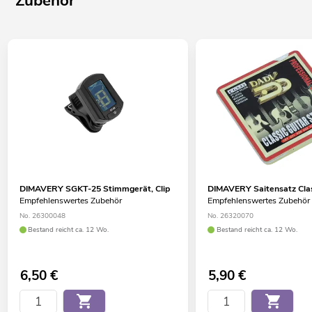
Zubehör
DIMAVERY SGKT-25 Stimmgerät, Clip
DIMAVERY Saitensatz Clas
Empfehlenswertes Zubehör
Empfehlenswertes Zubehör
No. 26300048
No. 26320070
Bestand reicht ca. 12 Wo.
Bestand reicht ca. 12 Wo.
6,50
€
5,90
€