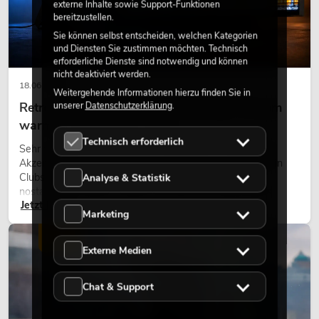
externe Inhalte sowie Support-Funktionen
bereitzustellen.
Sie können selbst entscheiden, welchen Kategorien
und Diensten Sie zustimmen möchten. Technisch
erforderliche Dienste sind notwendig und können
nicht deaktiviert werden.
18.06.2026
Weitergehende Informationen hierzu finden Sie in
Retro-Licht im modernen Lichtdesign: Warum
unserer
Datenschutzerklärung
.
warmes Licht wieder wirkt
Technisch erforderlich
Sehr warmes Licht, sichtbare Leuchtflächen und farbige
Akzente prägen viele aktuelle Lichtdesigns auf Bühnen, in
Clubs und bei Events. Retro-Licht ist dabei kein rein
Analyse & Statistik
nostalgischer Effekt, sondern ein bewusst eingesetztes
Jetzt lesen
Gestaltungsmittel: Es schafft Atmosphäre, gibt Szenen
Marketing
Charakter und kann technische LED-Setups emotionaler
wirken lassen.
LICHT
Externe Medien
Chat & Support