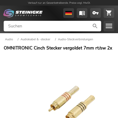
Verkauf nur an Gewerbetreibende. Preise zzgl. MwSt.
Audio
/
Audiokabel & -stecker
/
Audio-Steckverbindungen
OMNITRONIC Cinch Stecker vergoldet 7mm rt/sw 2x