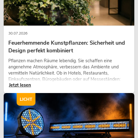
30.07.2026
Feuerhemmende Kunstpflanzen: Sicherheit und
Design perfekt kombiniert
Pflanzen machen Räume lebendig. Sie schaffen eine
angenehme Atmosphäre, verbessern das Ambiente und
vermitteln Natürlichkeit. Ob in Hotels, Restaurants,
Einkaufszentren, Bürogebäuden oder auf Messeständen:
Jetzt lesen
eine hochwertige Begrünung gehört heute längst zum
modernen Raumkonzept.
LICHT