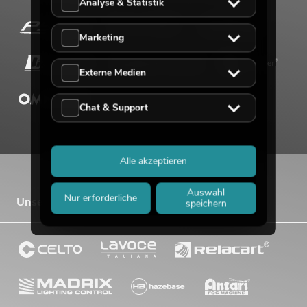
Analyse & Statistik
Marketing
Externe Medien
Chat & Support
Alle akzeptieren
Auswahl
Nur erforderliche
Unsere Vertriebsmarken
speichern