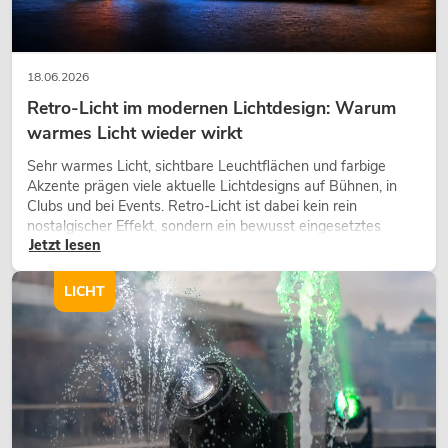
18.06.2026
Retro-Licht im modernen Lichtdesign: Warum
warmes Licht wieder wirkt
Sehr warmes Licht, sichtbare Leuchtflächen und farbige
Akzente prägen viele aktuelle Lichtdesigns auf Bühnen, in
Clubs und bei Events. Retro-Licht ist dabei kein rein
nostalgischer Effekt, sondern ein bewusst eingesetztes
Jetzt lesen
Gestaltungsmittel: Es schafft Atmosphäre, gibt Szenen
Charakter und kann technische LED-Setups emotionaler
wirken lassen.
LICHT