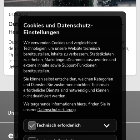
14.05.2026
Outdoor Moving-Heads: Wetterfeste Moving-
Cookies und Datenschutz-
Heads bei Events
Einstellungen
Outdoor Moving-Heads sind bewegliche Scheinwerfer für
Wir verwenden Cookies und vergleichbare
den Einsatz im Freien. Sie werden bei Festivals, Stadtfesten,
Technologien, um unsere Website technisch
bereitzustellen, Inhalte zu verbessern, Statistikdaten
Open-Air-Konzerten, Architekturinszenierungen und
zu erheben, Marketingmaßnahmen auszuwerten und
temporären Außeninstallationen eingesetzt.
externe Inhalte sowie Support-Funktionen
Jetzt lesen
bereitzustellen.
Sie können selbst entscheiden, welchen Kategorien
und Diensten Sie zustimmen möchten. Technisch
erforderliche Dienste sind notwendig und können
nicht deaktiviert werden.
Weitergehende Informationen hierzu finden Sie in
unserer
Datenschutzerklärung
.
Unsere Marken
Technisch erforderlich