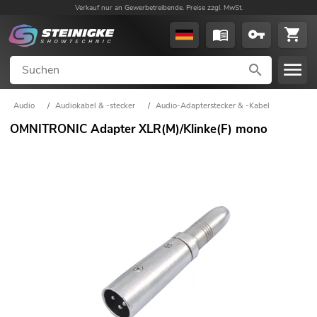
Verkauf nur an Gewerbetreibende. Preise zzgl. MwSt.
Audio
/
Audiokabel & -stecker
/
Audio-Adapterstecker & -Kabel
OMNITRONIC Adapter XLR(M)/Klinke(F) mono