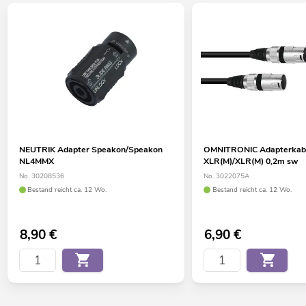
NEUTRIK Adapter Speakon/Speakon
OMNITRONIC Adapterkab
NL4MMX
XLR(M)/XLR(M) 0,2m sw
No. 30208536
No. 3022075A
Bestand reicht ca. 12 Wo.
Bestand reicht ca. 12 Wo.
8,90
€
6,90
€