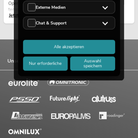
Open-Air-Konzerten, Architekturinszenierungen und
Externe Medien
temporären Außeninstallationen eingesetzt.
Jetzt lesen
Chat & Support
Alle akzeptieren
Unsere Marken
Auswahl
Nur erforderliche
speichern