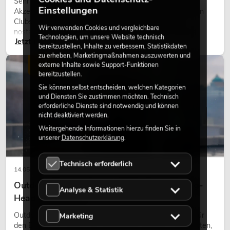
Sehr warmes Licht, sichtbare Leuchtflächen und farbige
Einstellungen
Akzente prägen viele aktuelle Lichtdesigns auf Bühnen, in
Clubs und bei Events. Retro-Licht ist dabei kein rein
Wir verwenden Cookies und vergleichbare
nostalgischer Effekt, sondern ein bewusst eingesetztes
Technologien, um unsere Website technisch
Jetzt lesen
Gestaltungsmittel: Es schafft Atmosphäre, gibt Szenen
bereitzustellen, Inhalte zu verbessern, Statistikdaten
Charakter und kann technische LED-Setups emotionaler
zu erheben, Marketingmaßnahmen auszuwerten und
wirken lassen.
externe Inhalte sowie Support-Funktionen
LICHT
bereitzustellen.
Sie können selbst entscheiden, welchen Kategorien
und Diensten Sie zustimmen möchten. Technisch
erforderliche Dienste sind notwendig und können
nicht deaktiviert werden.
Weitergehende Informationen hierzu finden Sie in
unserer
Datenschutzerklärung
.
Technisch erforderlich
14.05.2026
Outdoor Moving-Heads: Wetterfeste Moving-
Analyse & Statistik
Heads bei Events
Outdoor Moving-Heads sind bewegliche Scheinwerfer für
Marketing
den Einsatz im Freien. Sie werden bei Festivals, Stadtfesten,