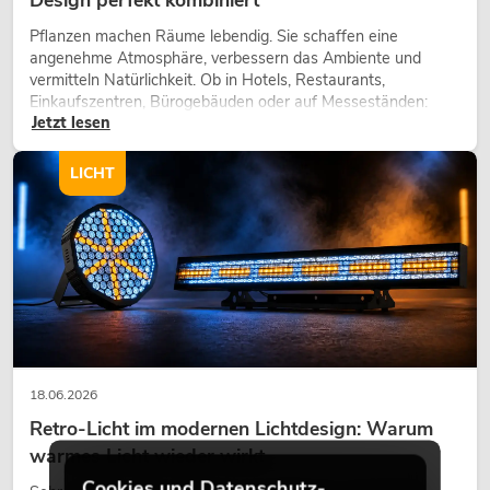
Pflanzen machen Räume lebendig. Sie schaffen eine
angenehme Atmosphäre, verbessern das Ambiente und
vermitteln Natürlichkeit. Ob in Hotels, Restaurants,
Einkaufszentren, Bürogebäuden oder auf Messeständen:
Jetzt lesen
eine hochwertige Begrünung gehört heute längst zum
modernen Raumkonzept.
LICHT
18.06.2026
Retro-Licht im modernen Lichtdesign: Warum
warmes Licht wieder wirkt
Cookies und Datenschutz-