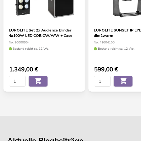
EUROLITE Set 2x Audience Blinder
EUROLITE SUNSET IP EYE 
4x100W LED COB CW/WW + Case
dim2warm
No. 20000904
No. 41604105
Bestand reicht ca. 12 Wo.
Bestand reicht ca. 12 Wo.
1.349,00
€
599,00
€
Aktuelle Blogbeiträge