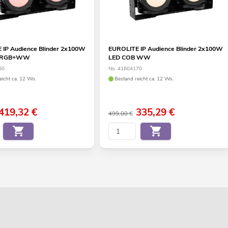
 IP Audience Blinder 2x100W
EUROLITE IP Audience Blinder 2x100W
B RGB+WW
LED COB WW
60
No. 41604170
eicht ca. 12 Wo.
Bestand reicht ca. 12 Wo.
419,32
€
335,29
€
499,00 €