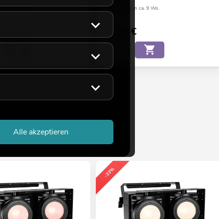
eicht ca. 12 Wo.
Verfügbar in ca. 9 Wo.
21,90
€
Alle akzeptieren
-33%