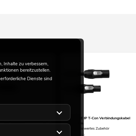
 Inhalte zu verbessern,
ktionen bereitzustellen.
rforderliche Dienste sind
 DMX Kabel SEC-1 IP65 3pol
EUROLITE IP T-Con Verbindungskabel
3x1,5 1,5m
swertes Zubehör
Empfehlenswertes Zubehör
60
No. 30247750