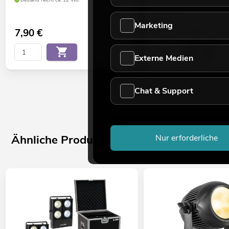
No. 58000760
Bestand reicht ca. 12 Wo.
Marketing
7,90
€
15,04
€
17,90 €
Externe Medien
Chat & Support
Ähnliche Produkte
Nur erforderliche