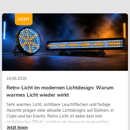
LICHT
18.06.2026
Retro-Licht im modernen Lichtdesign: Warum
warmes Licht wieder wirkt
Sehr warmes Licht, sichtbare Leuchtflächen und farbige
Akzente prägen viele aktuelle Lichtdesigns auf Bühnen, in
Clubs und bei Events. Retro-Licht ist dabei kein rein
nostalgischer Effekt, sondern ein bewusst eingesetztes
Jetzt lesen
Gestaltungsmittel: Es schafft Atmosphäre, gibt Szenen