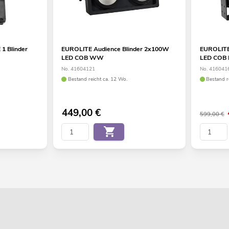
1 Blinder
EUROLITE Audience Blinder 2x100W
EUROLITE
LED COB WW
LED CO
No. 41604121
No. 416041
Bestand reicht ca. 12 Wo.
Bestand r
449,00
€
599,00 €