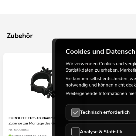
Zubehör
Cookies und Datensch
-16%
Wir verwenden Cookies und verglei
Statistikdaten zu erheben, Marke
Sie können selbst entscheiden, we
notwendig und können nicht deakt
Weitergehende Informationen hierz
Technisch erforderlich
EUROLITE TPC-10 Klammer, schwarz
EUROLITE TH-250 QUICK
Zubehör zur Montage des Gerätes
silber
Zubehör nur zur Montage 
No. 59006858
Analyse & Statistik
horizontalen Trussing!
Bestand reicht ca. 12 Wo.