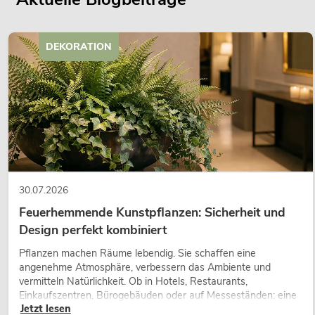
DEKORATION
30.07.2026
Feuerhemmende Kunstpflanzen: Sicherheit und
Design perfekt kombiniert
Pflanzen machen Räume lebendig. Sie schaffen eine
angenehme Atmosphäre, verbessern das Ambiente und
vermitteln Natürlichkeit. Ob in Hotels, Restaurants,
Einkaufszentren, Bürogebäuden oder auf Messeständen: eine
Jetzt lesen
hochwertige Begrünung gehört heute längst zum modernen