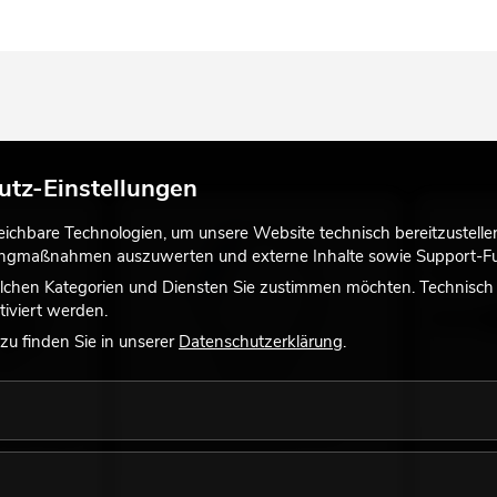
utz-Einstellungen
chbare Technologien, um unsere Website technisch bereitzustellen,
tingmaßnahmen auszuwerten und externe Inhalte sowie Support-Fun
lchen Kategorien und Diensten Sie zustimmen möchten. Technisch e
iviert werden.
u finden Sie in unserer
Datenschutzerklärung
.
-LOCK Haken
EUROLITE Sicherungsseil AG-15
EUROLITE
4x1000mm bis 15kg
1m sw
am
Zubehör zur Montage des Gerätes
Empfehlen
No. 58010364
No. 302276