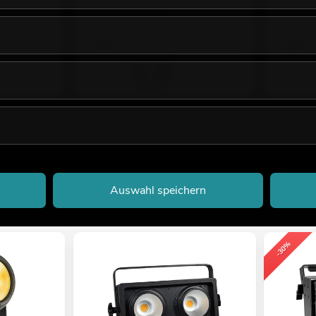
Bestand reicht ca. 12 Wo.
Bestand r
9,50
€
9,90
€
Auswahl speichern
-30%