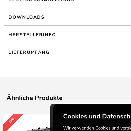
Sehr leiser Betrieb; Geräuschloser Betrieb
Einsatzmöglichkeit: Stehend; fliegend; auf Stativ
DOWNLOADS
HERSTELLERINFO
LIEFERUMFANG
Ähnliche Produkte
Cookies und Datensch
-16%
Wir verwenden Cookies und verglei