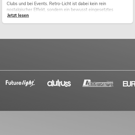
Clubs und bei Events. Retro-Licht ist dabei kein rein
nostalgischer Effekt, sondern ein bewusst eingesetztes
Jetzt lesen
Gestaltungsmittel: Es schafft Atmosphäre, gibt Szenen
Charakter und kann technische LED-Setups emotionaler
wirken lassen.