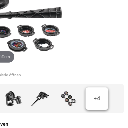
ößern
alerie öffnen
+4
iven