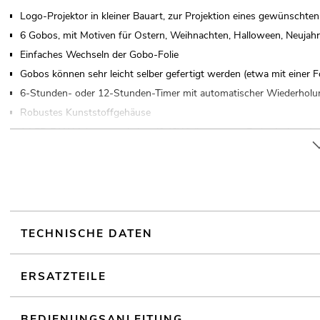
Logo-Projektor in kleiner Bauart, zur Projektion eines gewünscht
6 Gobos, mit Motiven für Ostern, Weihnachten, Halloween, Neujahr
Einfaches Wechseln der Gobo-Folie
Gobos können sehr leicht selber gefertigt werden (etwa mit einer Fo
6-Stunden- oder 12-Stunden-Timer mit automatischer Wiederhol
Robustes Kunststoffgehäuse
1 LED 7 W high-power kaltweiß (CW) (homogene Farbmischung)
Goborad mit rotierenden Gobos; Fokus manuell
Rotationsgeschwindigkeit einstellbar
Gobo-Effekt
Die Gerätekühlung erfolgt über passive Konvektionskühlung
Ansteuerbar über Timer; Stand-alone
TECHNISCHE DATEN
Mit einem Abstrahlwinkel von 19°
Mit Montagebügel
ERSATZTEILE
Für den Außenbereich geeignet
Für Anwendungsgebiete wie zum Beispiel: Clubs/Tanzschulen; Dekorat
BEDIENUNGSANLEITUNG
Bars und Hotels