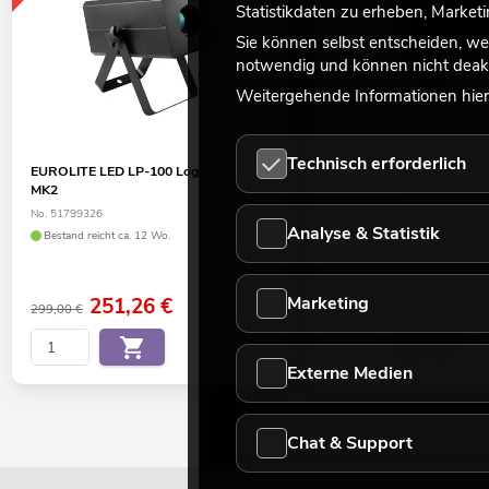
Statistikdaten zu erheben, Marke
Sie können selbst entscheiden, we
notwendig und können nicht deakt
Weitergehende Informationen hierz
Technisch erforderlich
EUROLITE LED LP-100 Logo-Projektor
EUROLITE LED LP-30 Logo
MK2
No. 51799329
No. 51799326
Bestand reicht ca. 12 Wo.
Analyse & Statistik
Bestand reicht ca. 12 Wo.
Marketing
251,26
€
249,00
€
299,00 €
Externe Medien
Chat & Support