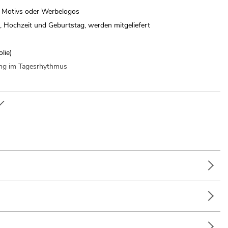
en Motivs oder Werbelogos
, Hochzeit und Geburtstag, werden mitgeliefert
lie)
ung im Tagesrhythmus
ion; Mobile DJs / Alleinunterhalter; Partykeller; Restaurants,