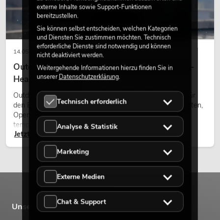
externe Inhalte sowie Support-Funktionen
bereitzustellen.
Sie können selbst entscheiden, welchen Kategorien
und Diensten Sie zustimmen möchten. Technisch
erforderliche Dienste sind notwendig und können
14.05.2026
nicht deaktiviert werden.
Outdoor Moving-Heads: Wetterfeste Moving-
Weitergehende Informationen hierzu finden Sie in
unserer
Datenschutzerklärung
.
Heads bei Events
Outdoor Moving-Heads sind bewegliche Scheinwerfer für
Technisch erforderlich
den Einsatz im Freien. Sie werden bei Festivals, Stadtfesten,
Open-Air-Konzerten, Architekturinszenierungen und
temporären Außeninstallationen eingesetzt.
Analyse & Statistik
Jetzt lesen
Marketing
Externe Medien
Chat & Support
Unsere Marken