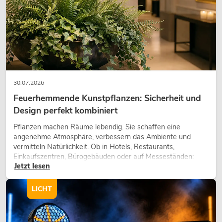
30.07.2026
Feuerhemmende Kunstpflanzen: Sicherheit und
Design perfekt kombiniert
Pflanzen machen Räume lebendig. Sie schaffen eine
angenehme Atmosphäre, verbessern das Ambiente und
vermitteln Natürlichkeit. Ob in Hotels, Restaurants,
Einkaufszentren, Bürogebäuden oder auf Messeständen:
Jetzt lesen
eine hochwertige Begrünung gehört heute längst zum
modernen Raumkonzept.
LICHT