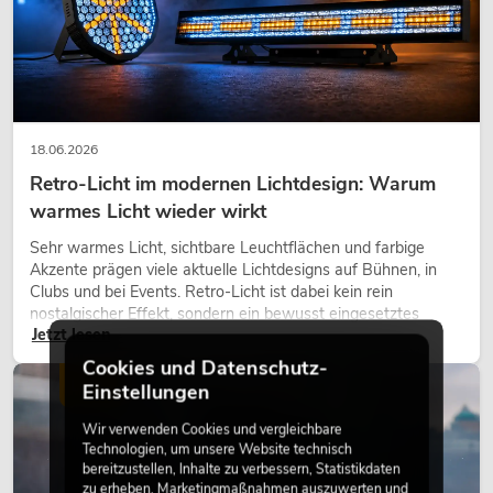
18.06.2026
Retro-Licht im modernen Lichtdesign: Warum
warmes Licht wieder wirkt
Sehr warmes Licht, sichtbare Leuchtflächen und farbige
Akzente prägen viele aktuelle Lichtdesigns auf Bühnen, in
Clubs und bei Events. Retro-Licht ist dabei kein rein
nostalgischer Effekt, sondern ein bewusst eingesetztes
Jetzt lesen
Gestaltungsmittel: Es schafft Atmosphäre, gibt Szenen
Charakter und kann technische LED-Setups emotionaler
Cookies und Datenschutz-
wirken lassen.
LICHT
Einstellungen
Wir verwenden Cookies und vergleichbare
Technologien, um unsere Website technisch
bereitzustellen, Inhalte zu verbessern, Statistikdaten
zu erheben, Marketingmaßnahmen auszuwerten und