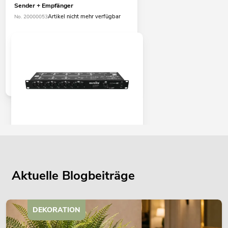
Sender + Empfänger
Artikel nicht mehr verfügbar
No. 20000053
EUROLITE DMX Split 8X Splitter
No. 70064825
Bestand reicht ca. 12 Wo.
Aktuelle Blogbeiträge
179,00
€
DEKORATION