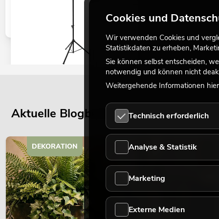
Cookies und Datensch
Wir verwenden Cookies und verglei
Statistikdaten zu erheben, Marke
Sie können selbst entscheiden, we
notwendig und können nicht deakt
EUROLITE Set LED KLS Laser Bar FX +
Weitergehende Informationen hierz
M-3 Boxenhochständer
No. 20000172
Aktuelle Blogbeiträge
Bestand reicht ca. 12 Wo.
Technisch erforderlich
399,00
€
Analyse & Statistik
DEKORATION
Marketing
Externe Medien