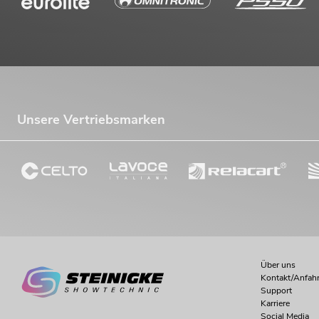
No. 20000451
Bestand reicht ca. 12 Wo.
419,00
€
Unsere Vertriebsmarken
-16%
Über uns
Kontakt/Anfahr
EUROLITE LED KLS Laser Bar FX-
Support
Lichtset
Karriere
No. 51741090
Social Media