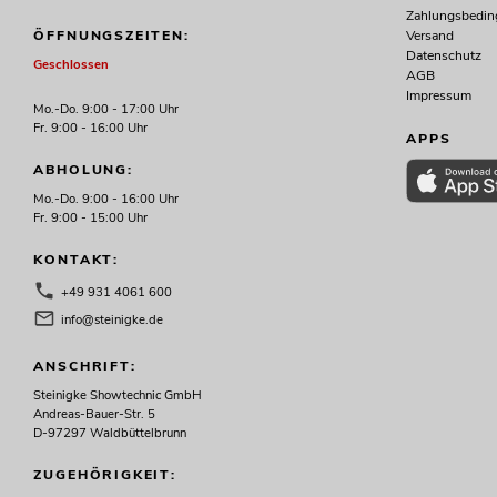
Bestand reicht ca. 12 Wo.
Zahlungsbedi
Versand
ÖFFNUNGSZEITEN:
Datenschutz
Geschlossen
AGB
318,49
€
379,00 €
Impressum
Mo.-Do. 9:00 - 17:00 Uhr
Fr. 9:00 - 16:00 Uhr
APPS
ABHOLUNG:
-16%
Mo.-Do. 9:00 - 16:00 Uhr
Fr. 9:00 - 15:00 Uhr
KONTAKT:
+49 931 4061 600
info@steinigke.de
ANSCHRIFT:
Steinigke Showtechnic GmbH
EUROLITE LED KLS Laser Bar FX-
Andreas-Bauer-Str. 5
Lichtset ws
D-97297 Waldbüttelbrunn
No. 51741096
ZUGEHÖRIGKEIT:
Bestand reicht ca. 12 Wo.