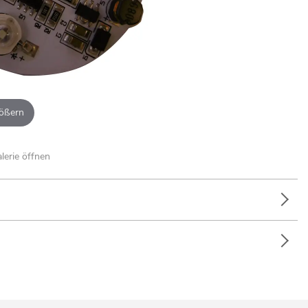
ößern
alerie öffnen