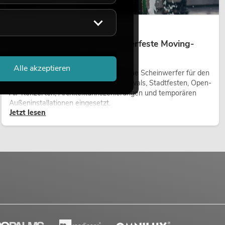
14.05.2026
Outdoor Moving-Heads: Wetterfeste Moving-
Heads bei Events
Alle akzeptieren
Outdoor Moving-Heads sind bewegliche Scheinwerfer für den
Einsatz im Freien. Sie werden bei Festivals, Stadtfesten, Open-
Air-Konzerten, Architekturinszenierungen und temporären
Außeninstallationen eingesetzt.
Jetzt lesen