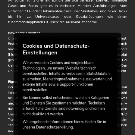
wir sorgen für Sicherheit, auf die Sie sich verlassen können. Roadinger
Cases und Racks gibt es in mehreren Hundert Ausführungen. Vom
einfachen CD- oder Dokumenten-Case über Verstärker- und Mixer Racks
bis hin zu Universalcases oder Speziallösungen wie einem
zusammenklappbaren DJ-Tisch: die Auswahl ist enorm!
Bewährte Qualität
Unsere Cases werden sowohl in Europa als auch in Asien gefertigt.
Erstere Versionen heißen Roadinger PRO und zeichnen sich durch
Cookies und Datenschutz-
hochwertigere Hardwarekomponenten und hochwertigeres Birkenholz
Einstellungen
(Multiplex) aus. Professionellen Ansprüchen werden beide absolut
gerecht. Die Wandstärken variieren in der Regel zwischen 7 und 9 mm. Bei
Wir verwenden Cookies und vergleichbare
kleineren Plattencases etwa sind auch 3-mm-Versionen, bei großen
Technologien, um unsere Website technisch
Universal-, LCD- oder Roadie-Cases auch 10-mm-Versionen im Sortiment.
bereitzustellen, Inhalte zu verbessern, Statistikdaten
zu erheben, Marketingmaßnahmen auszuwerten und
Eigene Sicherheitsphilosophie
externe Inhalte sowie Support-Funktionen
Bei der Konstruktion und bei den Angaben von Traglasten denken wir
bereitzustellen.
immer an die Menschen, die mit dem Material umgehen. Ihr Schutz steht
Sie können selbst entscheiden, welchen Kategorien
bei uns im Vordergrund. Daher sind unsere Traglasten häufig etwas
und Diensten Sie zustimmen möchten. Technisch
niedriger angesiedelt als unsere Cases es mechanisch aushalten könnten –
erforderliche Dienste sind notwendig und können
das trägt zur Arbeitssicherheit und zum Schutz derer bei, die mit den
nicht deaktiviert werden.
Cases arbeiten. Unsere in der EU hergestellten Roadinger PRO
Transportcases sind zudem stapelbar – trotz Rollen. Diese versinken beim
Weitergehende Informationen hierzu finden Sie in
Stapeln in dafür vorgesehene Mulden am jeweils unteren Case. So stehen
unserer
Datenschutzerklärung
.
auch zwei oder drei Cases sicher aufeinander.