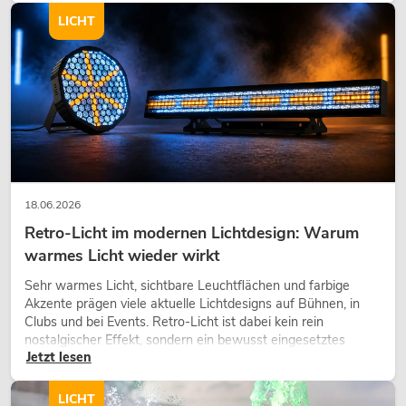
LICHT
18.06.2026
Retro-Licht im modernen Lichtdesign: Warum
warmes Licht wieder wirkt
Sehr warmes Licht, sichtbare Leuchtflächen und farbige
Akzente prägen viele aktuelle Lichtdesigns auf Bühnen, in
Clubs und bei Events. Retro-Licht ist dabei kein rein
nostalgischer Effekt, sondern ein bewusst eingesetztes
Jetzt lesen
Gestaltungsmittel: Es schafft Atmosphäre, gibt Szenen
Charakter und kann technische LED-Setups emotionaler
wirken lassen.
LICHT