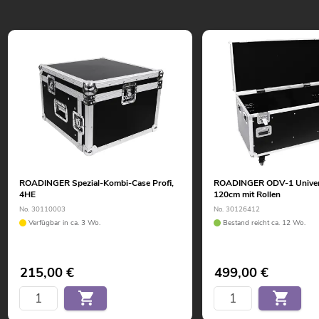
ROADINGER Spezial-Kombi-Case Profi,
ROADINGER ODV-1 Univer
4HE
120cm mit Rollen
No. 30110003
No. 30126412
Verfügbar in ca. 3 Wo.
Bestand reicht ca. 12 Wo.
215,00
€
499,00
€