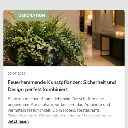
DEKORATION
30.07.2026
Feuerhemmende Kunstpflanzen: Sicherheit und
Design perfekt kombiniert
Pflanzen machen Räume lebendig. Sie schaffen eine
angenehme Atmosphäre, verbessern das Ambiente und
vermitteln Natürlichkeit. Ob in Hotels, Restaurants,
Einkaufszentren, Bürogebäuden oder auf Messeständen:
Jetzt lesen
eine hochwertige Begrünung gehört heute längst zum
modernen Raumkonzept.