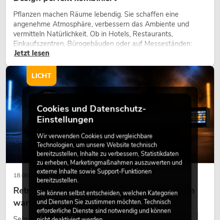
Pflanzen machen Räume lebendig. Sie schaffen eine
angenehme Atmosphäre, verbessern das Ambiente und
vermitteln Natürlichkeit. Ob in Hotels, Restaurants,
Einkaufszentren, Bürogebäuden oder auf Messeständen:
Jetzt lesen
eine hochwertige Begrünung gehört heute längst zum
modernen Raumkonzept.
LICHT
Cookies und Datenschutz-
Einstellungen
Wir verwenden Cookies und vergleichbare
Technologien, um unsere Website technisch
bereitzustellen, Inhalte zu verbessern, Statistikdaten
zu erheben, Marketingmaßnahmen auszuwerten und
externe Inhalte sowie Support-Funktionen
18.06.2026
bereitzustellen.
Retro-Licht im modernen Lichtdesign: Warum
Sie können selbst entscheiden, welchen Kategorien
warmes Licht wieder wirkt
und Diensten Sie zustimmen möchten. Technisch
erforderliche Dienste sind notwendig und können
Sehr warmes Licht, sichtbare Leuchtflächen und farbige
nicht deaktiviert werden.