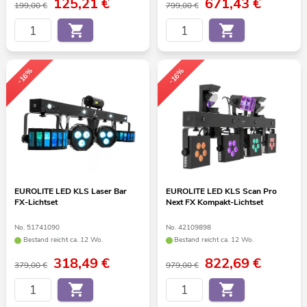
125,21
€
671,43
€
199,00 €
799,00 €
-16%
-16%
EUROLITE LED KLS Laser Bar
EUROLITE LED KLS Scan Pro
FX-Lichtset
Next FX Kompakt-Lichtset
No. 51741090
No. 42109898
Bestand reicht ca. 12 Wo.
Bestand reicht ca. 12 Wo.
318,49
€
822,69
€
379,00 €
979,00 €