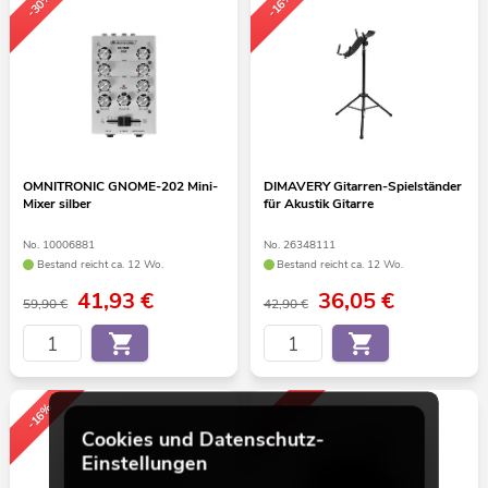
-30%
-16%
OMNITRONIC GNOME-202 Mini-
DIMAVERY Gitarren-Spielständer
Mixer silber
für Akustik Gitarre
No. 10006881
No. 26348111
Bestand reicht ca. 12 Wo.
Bestand reicht ca. 12 Wo.
41,93
€
36,05
€
59,90 €
42,90 €
-16%
-16%
Cookies und Datenschutz-
Einstellungen