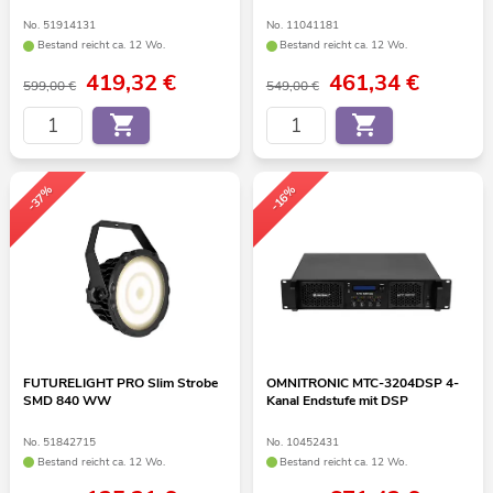
No. 51914131
No. 11041181
Bestand reicht ca. 12 Wo.
Bestand reicht ca. 12 Wo.
419,32
€
461,34
€
599,00 €
549,00 €
-37%
-16%
FUTURELIGHT PRO Slim Strobe
OMNITRONIC MTC-3204DSP 4-
SMD 840 WW
Kanal Endstufe mit DSP
No. 51842715
No. 10452431
Bestand reicht ca. 12 Wo.
Bestand reicht ca. 12 Wo.