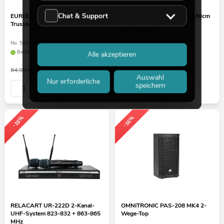
Chat & Support
EUROLITE LED TL-3 RGB+UV
EUROLITE Spiegelkugelset 30cm
Trusslight
mit LED-Spot
No. 51915445
No. 50101861
Bestand reicht ca. 12 Wo.
Bestand reicht ca. 10 Wo.
Alle akzeptieren
71,34
€
57,98
€
84,90 €
94,90 €
Auswahl
Nur erforderliche
speichern
-16%
-16%
RELACART UR-222D 2-Kanal-
OMNITRONIC PAS-208 MK4 2-
UHF-System 823-832 + 863-865
Wege-Top
MHz