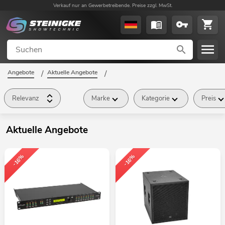
Verkauf nur an Gewerbetreibende. Preise zzgl. MwSt.
Angebote
/
Aktuelle Angebote
/
Relevanz
Marke
Kategorie
Preis
Aktuelle Angebote
-16%
-16%