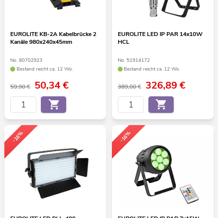
EUROLITE KB-2A Kabelbrücke 2
EUROLITE LED IP PAR 14x10W
Kanäle 980x240x45mm
HCL
No. 80702923
No. 51914172
Bestand reicht ca. 12 Wo.
Bestand reicht ca. 12 Wo.
50,34
€
326,89
€
59,90 €
389,00 €
-16%
-16%