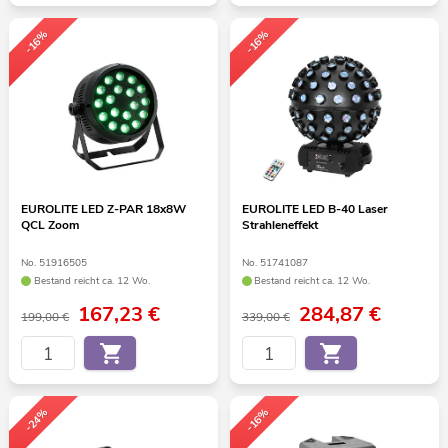
-16%
-16%
EUROLITE LED Z-PAR 18x8W
EUROLITE LED B-40 Laser
QCL Zoom
Strahleneffekt
No. 51916505
No. 51741087
Bestand reicht ca. 12 Wo.
Bestand reicht ca. 12 Wo.
167,23
€
284,87
€
199,00 €
339,00 €
-24%
-16%