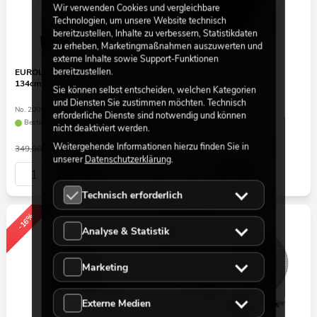
Wir verwenden Cookies und vergleichbare
Technologien, um unsere Website technisch
bereitzustellen, Inhalte zu verbessern, Statistikdaten
zu erheben, Marketingmaßnahmen auszuwerten und
externe Inhalte sowie Support-Funktionen
bereitzustellen.
EUROLITE Set 6x LED Leuchtstab
EUROLITE LED FE-700
134cm RGB + Soft-Bag
Flowereffekt
Sie können selbst entscheiden, welchen Kategorien
und Diensten Sie zustimmen möchten. Technisch
No. 20001014
No. 51918616
erforderliche Dienste sind notwendig und können
Bestand reicht ca. 12 Wo.
Bestand reicht ca. 12 Wo.
nicht deaktiviert werden.
293,28
€
142,02
€
Weitergehende Informationen hierzu finden Sie in
349,00 €
169,00 €
unserer
Datenschutzerklärung
.
Technisch erforderlich
-16%
-39%
Analyse & Statistik
Marketing
Externe Medien