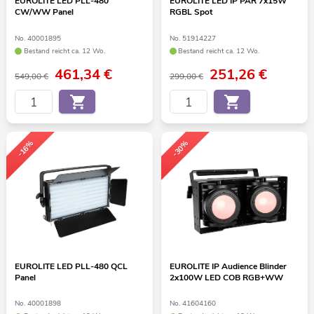
EUROLITE LED PLL-480
EUROLITE LED IP PAR 7x15W
CW/WW Panel
RGBL Spot
No. 40001895
No. 51914227
Bestand reicht ca. 12 Wo.
Bestand reicht ca. 12 Wo.
461,34
€
251,26
€
549,00 €
299,00 €
-16%
-30%
EUROLITE LED PLL-480 QCL
EUROLITE IP Audience Blinder
Panel
2x100W LED COB RGB+WW
No. 40001898
No. 41604160