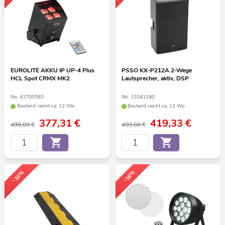
EUROLITE AKKU IP UP-4 Plus
PSSO KX-P212A 2-Wege
HCL Spot CRMX MK2
Lautsprecher, aktiv, DSP
No. 41700583
No. 11041180
Bestand reicht ca. 12 Wo.
Bestand reicht ca. 12 Wo.
377,31
€
419,33
€
499,00 €
499,00 €
-16%
-16%