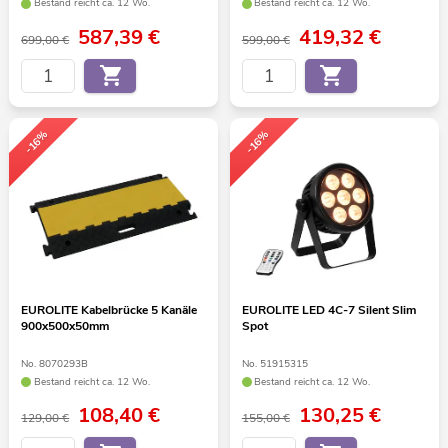
Bestand reicht ca. 12 Wo.
Bestand reicht ca. 12 Wo.
587,39
€
419,32
€
699,00 €
599,00 €
-16%
-16%
EUROLITE Kabelbrücke 5 Kanäle
EUROLITE LED 4C-7 Silent Slim
900x500x50mm
Spot
No. 8070293B
No. 51915315
Bestand reicht ca. 12 Wo.
Bestand reicht ca. 12 Wo.
108,40
€
130,25
€
129,00 €
155,00 €