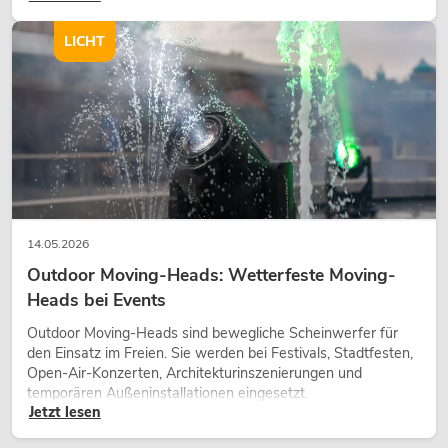
Charakter und kann technische LED-Setups emotionaler
wirken lassen.
LICHT
14.05.2026
Outdoor Moving-Heads: Wetterfeste Moving-
Heads bei Events
Outdoor Moving-Heads sind bewegliche Scheinwerfer für
den Einsatz im Freien. Sie werden bei Festivals, Stadtfesten,
Open-Air-Konzerten, Architekturinszenierungen und
temporären Außeninstallationen eingesetzt.
Jetzt lesen