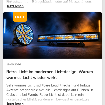
Einkaufszentren, Bürogebäuden oder auf Messeständen:
Jetzt lesen
eine hochwertige Begrünung gehört heute längst zum
modernen Raumkonzept.
LICHT
18.06.2026
Retro-Licht im modernen Lichtdesign: Warum
warmes Licht wieder wirkt
Sehr warmes Licht, sichtbare Leuchtflächen und farbige
Akzente prägen viele aktuelle Lichtdesigns auf Bühnen, in
Clubs und bei Events. Retro-Licht ist dabei kein rein
nostalgischer Effekt, sondern ein bewusst eingesetztes
Jetzt lesen
Gestaltungsmittel: Es schafft Atmosphäre, gibt Szenen