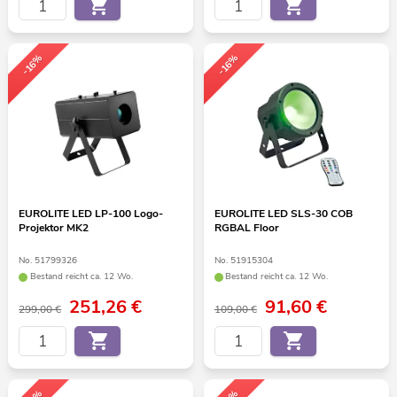
-16%
-16%
EUROLITE LED LP-100 Logo-
EUROLITE LED SLS-30 COB
Projektor MK2
RGBAL Floor
No. 51799326
No. 51915304
Bestand reicht ca. 12 Wo.
Bestand reicht ca. 12 Wo.
251,26
€
91,60
€
299,00 €
109,00 €