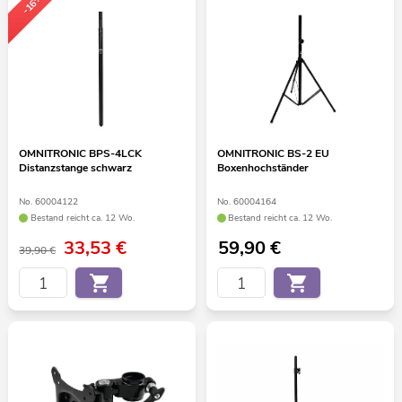
-16%
OMNITRONIC BPS-4LCK
OMNITRONIC BS-2 EU
Distanzstange schwarz
Boxenhochständer
No. 60004122
No. 60004164
Bestand reicht ca. 12 Wo.
Bestand reicht ca. 12 Wo.
33,53
€
59,90
€
39,90 €