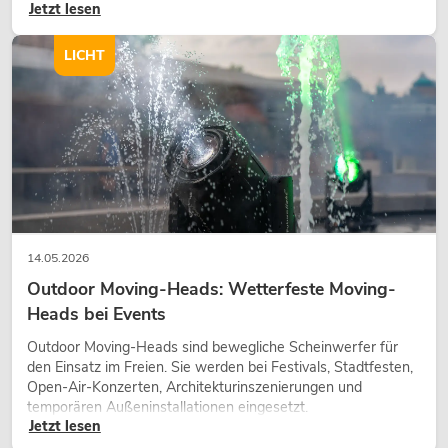
Jetzt lesen
Gestaltungsmittel: Es schafft Atmosphäre, gibt Szenen
Charakter und kann technische LED-Setups emotionaler
wirken lassen.
LICHT
14.05.2026
Outdoor Moving-Heads: Wetterfeste Moving-
Heads bei Events
Outdoor Moving-Heads sind bewegliche Scheinwerfer für
den Einsatz im Freien. Sie werden bei Festivals, Stadtfesten,
Open-Air-Konzerten, Architekturinszenierungen und
temporären Außeninstallationen eingesetzt.
Jetzt lesen