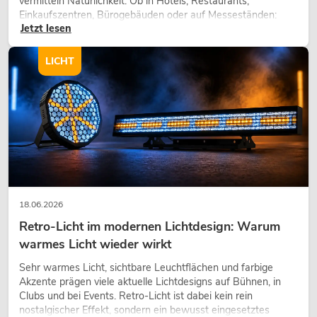
vermitteln Natürlichkeit. Ob in Hotels, Restaurants,
Einkaufszentren, Bürogebäuden oder auf Messeständen:
Jetzt lesen
eine hochwertige Begrünung gehört heute längst zum
modernen Raumkonzept.
LICHT
18.06.2026
Retro-Licht im modernen Lichtdesign: Warum
warmes Licht wieder wirkt
Sehr warmes Licht, sichtbare Leuchtflächen und farbige
Akzente prägen viele aktuelle Lichtdesigns auf Bühnen, in
Clubs und bei Events. Retro-Licht ist dabei kein rein
nostalgischer Effekt, sondern ein bewusst eingesetztes