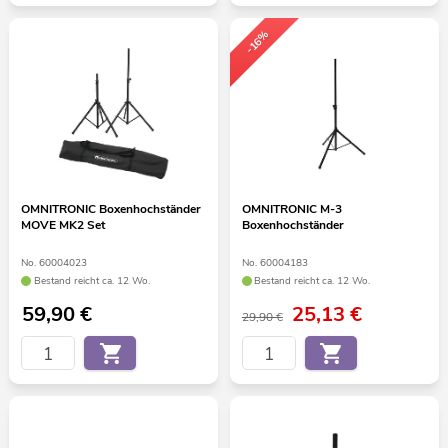
-16%
OMNITRONIC Boxenhochständer
OMNITRONIC M-3
MOVE MK2 Set
Boxenhochständer
No. 60004023
No. 60004183
Bestand reicht ca. 12 Wo.
Bestand reicht ca. 12 Wo.
59,90
€
25,13
€
29,90 €