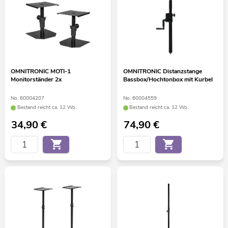
OMNITRONIC MOTI-1
OMNITRONIC Distanzstange
Monitorständer 2x
Bassbox/Hochtonbox mit Kurbel
No. 60004207
No. 60004559
Bestand reicht ca. 12 Wo.
Bestand reicht ca. 12 Wo.
34,90
€
74,90
€