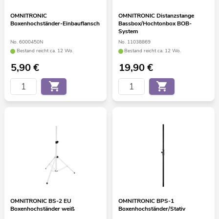
OMNITRONIC
OMNITRONIC Distanzstange
Boxenhochständer-Einbauflansch
Bassbox/Hochtonbox BOB-
System
No. 6000450N
No. 11038869
Bestand reicht ca. 12 Wo.
Bestand reicht ca. 12 Wo.
5,90
€
19,90
€
OMNITRONIC BS-2 EU
OMNITRONIC BPS-1
Boxenhochständer weiß
Boxenhochständer/Stativ