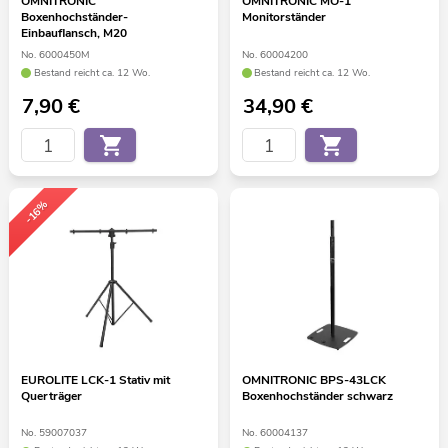
OMNITRONIC
OMNITRONIC MO-1
Boxenhochständer-
Monitorständer
Einbauflansch, M20
No. 6000450M
No. 60004200
Bestand reicht ca. 12 Wo.
Bestand reicht ca. 12 Wo.
7,90
€
34,90
€
-16%
EUROLITE LCK-1 Stativ mit
OMNITRONIC BPS-43LCK
Querträger
Boxenhochständer schwarz
No. 59007037
No. 60004137