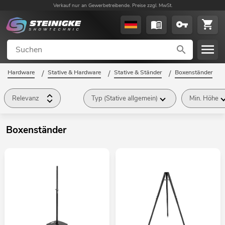
Verkauf nur an Gewerbetreibende. Preise zzgl. MwSt.
Hardware
/
Stative & Hardware
/
Stative & Ständer
/
Boxenständer
/
Relevanz
Typ (Stative allgemein)
Min. Höhe
Boxenständer