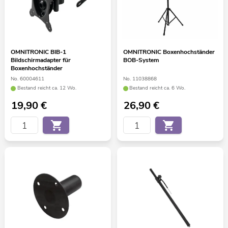
OMNITRONIC BIB-1
OMNITRONIC Boxenhochständer
Bildschirmadapter für
BOB-System
Boxenhochständer
No. 60004611
No. 11038868
Bestand reicht ca. 12 Wo.
Bestand reicht ca. 6 Wo.
19,90
€
26,90
€