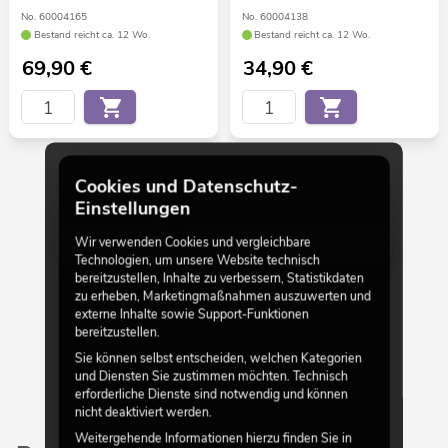
No. 60004165
No. 60004138
Bestand reicht ca. 12 Wo.
Bestand reicht ca. 12 Wo.
69,90
€
34,90
€
Cookies und Datenschutz-
30 von 69
Einstellungen
Wir verwenden Cookies und vergleichbare
Mehr anzeigen
Technologien, um unsere Website technisch
bereitzustellen, Inhalte zu verbessern, Statistikdaten
zu erheben, Marketingmaßnahmen auszuwerten und
externe Inhalte sowie Support-Funktionen
bereitzustellen.
Sie können selbst entscheiden, welchen Kategorien
und Diensten Sie zustimmen möchten. Technisch
erforderliche Dienste sind notwendig und können
nicht deaktiviert werden.
Weitergehende Informationen hierzu finden Sie in