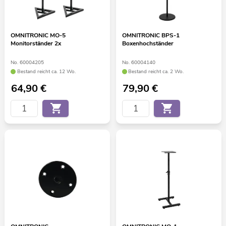
OMNITRONIC MO-5
OMNITRONIC BPS-1
Monitorständer 2x
Boxenhochständer
No. 60004205
No. 60004140
Bestand reicht ca. 12 Wo.
Bestand reicht ca. 2 Wo.
64,90
€
79,90
€