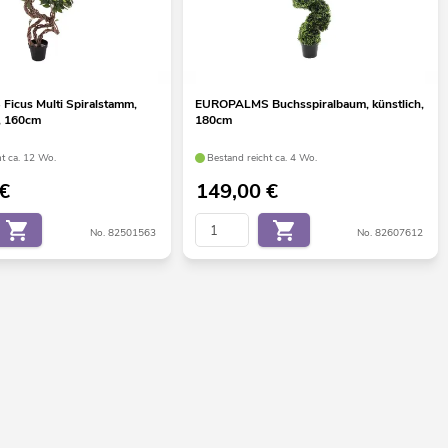
icus Multi Spiralstamm,
EUROPALMS Buchsspiralbaum, künstlich,
, 160cm
180cm
ht ca. 12 Wo.
Bestand reicht ca. 4 Wo.
€
149,00
€
No. 82501563
No. 82607612