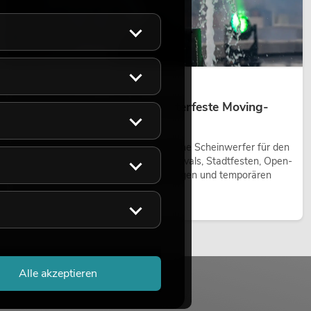
14.05.2026
Outdoor Moving-Heads: Wetterfeste Moving-
Heads bei Events
Outdoor Moving-Heads sind bewegliche Scheinwerfer für den
Einsatz im Freien. Sie werden bei Festivals, Stadtfesten, Open-
Air-Konzerten, Architekturinszenierungen und temporären
Außeninstallationen eingesetzt.
Jetzt lesen
Alle akzeptieren