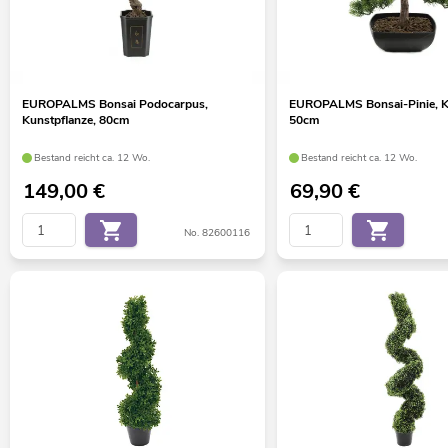
EUROPALMS Bonsai Podocarpus,
EUROPALMS Bonsai-Pinie, Ku
Kunstpflanze, 80cm
50cm
Bestand reicht ca. 12 Wo.
Bestand reicht ca. 12 Wo.
149,00
€
69,90
€
No. 82600116