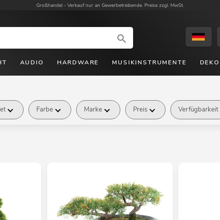
Großhandel -
Verkauf nur an Gewerbetreibende. Preise zzgl. MwSt.
HT
AUDIO
HARDWARE
MUSIKINSTRUMENTE
DEKO
et
Farbe
Marke
Preis
Verfügbarkeit