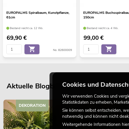
EUROPALMS Spiralbaum, Kunstpflanze,
EUROPALMS Buchsspiralbaum
61cm
150cm
Bestand reicht ca. 12 Wo.
Bestand reicht ca. 4 Wo.
69,90
€
99,00
€
No. 82600009
Cookies und Datensch
Aktuelle Blogbeiträge
Wir verwenden Cookies und verglei
Statistikdaten zu erheben, Marke
DEKORATION
Sie können selbst entscheiden, we
notwendig und können nicht deakt
Weitergehende Informationen hierz