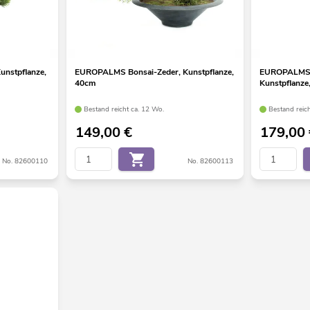
nstpflanze,
EUROPALMS Bonsai-Zeder, Kunstpflanze,
EUROPALMS F
40cm
Kunstpflanze
Bestand reicht ca. 12 Wo.
Bestand reic
149,00
€
179,00
No. 82600110
No. 82600113