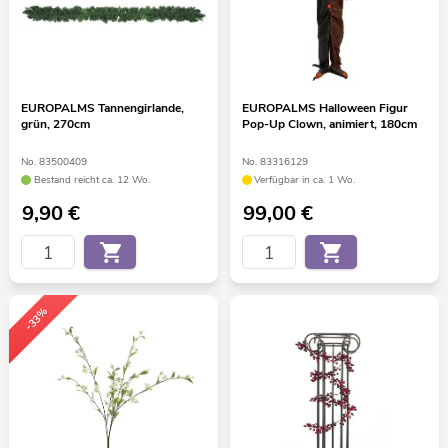
EUROPALMS Tannengirlande,
EUROPALMS Halloween Figur
grün, 270cm
Pop-Up Clown, animiert, 180cm
No. 83500409
No. 83316129
Bestand reicht ca. 12 Wo.
Verfügbar in ca. 1 Wo.
9,90
€
99,00
€
-33%