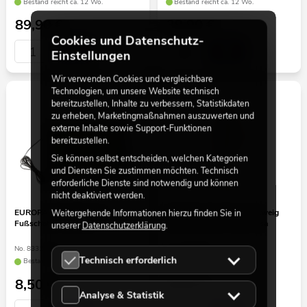
Bestand reicht ca. 12 Wo.
Bestand reicht ca. 12 Wo.
89,90
€
39,90
€
Cookies und Datenschutz-
Einstellungen
Wir verwenden Cookies und vergleichbare
Technologien, um unsere Website technisch
bereitzustellen, Inhalte zu verbessern, Statistikdaten
zu erheben, Marketingmaßnahmen auszuwerten und
externe Inhalte sowie Support-Funktionen
bereitzustellen.
Sie können selbst entscheiden, welchen Kategorien
und Diensten Sie zustimmen möchten. Technisch
erforderliche Dienste sind notwendig und können
nicht deaktiviert werden.
EUROPALMS Halloween
EUROPALMS Magnolienzweig
Weitergehende Informationen hierzu finden Sie in
Fußschalter Step Here
(EVA), künstlich, weiß-rosa
unserer
Datenschutzerklärung
.
No. 83316109
No. 82530587
Technisch erforderlich
Bestand reicht ca. 10 Wo.
Bestand reicht ca. 12 Wo.
8,50
€
8,50
€
Analyse & Statistik