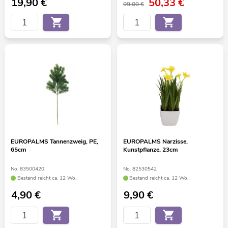
19,90
€
50,33
€
99,00 €
EUROPALMS Tannenzweig, PE,
EUROPALMS Narzisse,
65cm
Kunstpflanze, 23cm
No. 83500420
No. 82530542
Bestand reicht ca. 12 Wo.
Bestand reicht ca. 12 Wo.
4,90
€
9,90
€