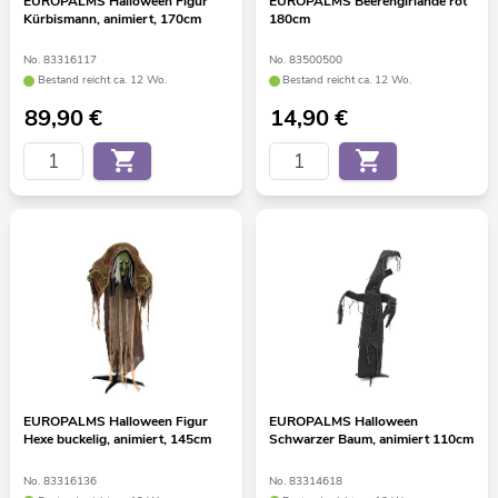
EUROPALMS Halloween Figur
EUROPALMS Beerengirlande rot
Kürbismann, animiert, 170cm
180cm
No. 83316117
No. 83500500
Bestand reicht ca. 12 Wo.
Bestand reicht ca. 12 Wo.
89,90
€
14,90
€
EUROPALMS Halloween Figur
EUROPALMS Halloween
Hexe buckelig, animiert, 145cm
Schwarzer Baum, animiert 110cm
No. 83316136
No. 83314618