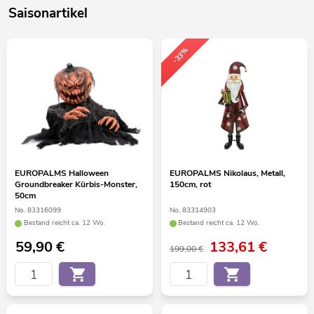
Saisonartikel
-33%
EUROPALMS Halloween
EUROPALMS Nikolaus, Metall,
Groundbreaker Kürbis-Monster,
150cm, rot
50cm
No. 83316099
No. 83314903
Bestand reicht ca. 12 Wo.
Bestand reicht ca. 12 Wo.
59,90
€
133,61
€
199,00 €