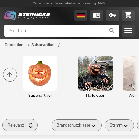
Verkauf nur an Gewerbetreibende. Preise zzgl. MwSt.
Dekoration
/
Saisonartikel
/
Saisonartikel
Halloween
Weihn
Relevanz
Brandschutzklasse
Stamm