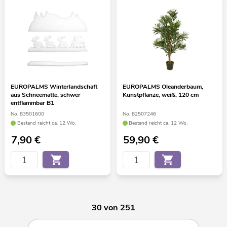
EUROPALMS Winterlandschaft
EUROPALMS Oleanderbaum,
aus Schneematte, schwer
Kunstpflanze, weiß, 120 cm
entflammbar B1
No. 83501600
No. 82507246
Bestand reicht ca. 12 Wo.
Bestand reicht ca. 12 Wo.
7,90
€
59,90
€
30 von 251