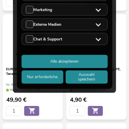
Marketing
Externe Medien
Chat & Support
Alle akzeptieren
EUROPALMS Halloween
EUROPALMS Lärchenzweig, PE,
Tanzende Geisterpuppe, 46-80cm
100cm
Auswahl
Nur erforderliche
speichern
No. 83316100
No. 83500418
Bestand reicht ca. 5 Wo.
Bestand reicht ca. 12 Wo.
49,90
€
4,90
€