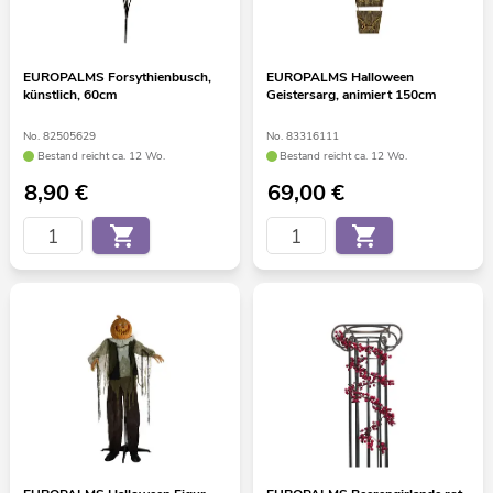
EUROPALMS Forsythienbusch,
EUROPALMS Halloween
künstlich, 60cm
Geistersarg, animiert 150cm
No. 82505629
No. 83316111
Bestand reicht ca. 12 Wo.
Bestand reicht ca. 12 Wo.
8,90
€
69,00
€