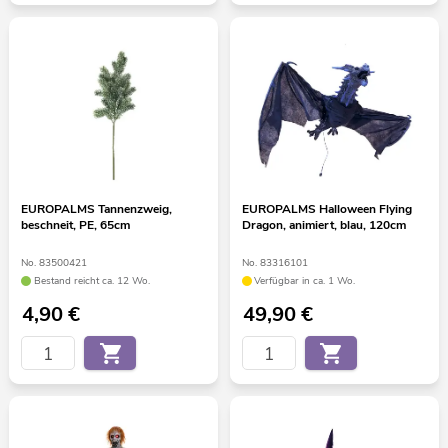
EUROPALMS Tannenzweig,
EUROPALMS Halloween Flying
beschneit, PE, 65cm
Dragon, animiert, blau, 120cm
No. 83500421
No. 83316101
Bestand reicht ca. 12 Wo.
Verfügbar in ca. 1 Wo.
4,90
€
49,90
€