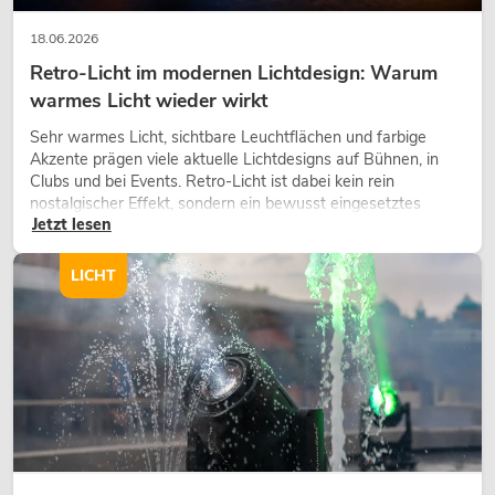
18.06.2026
Retro-Licht im modernen Lichtdesign: Warum
warmes Licht wieder wirkt
Sehr warmes Licht, sichtbare Leuchtflächen und farbige
Akzente prägen viele aktuelle Lichtdesigns auf Bühnen, in
Clubs und bei Events. Retro-Licht ist dabei kein rein
nostalgischer Effekt, sondern ein bewusst eingesetztes
Jetzt lesen
Gestaltungsmittel: Es schafft Atmosphäre, gibt Szenen
Charakter und kann technische LED-Setups emotionaler
wirken lassen.
LICHT