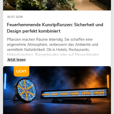
30.07.2026
Feuerhemmende Kunstpflanzen: Sicherheit und
Design perfekt kombiniert
Pflanzen machen Räume lebendig. Sie schaffen eine
angenehme Atmosphäre, verbessern das Ambiente und
vermitteln Natürlichkeit. Ob in Hotels, Restaurants,
Einkaufszentren, Bürogebäuden oder auf Messeständen:
Jetzt lesen
eine hochwertige Begrünung gehört heute längst zum
modernen Raumkonzept.
LICHT