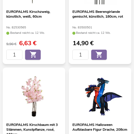
EUROPALMS Kirschzweig,
EUROPALMS Beerengirlande
künstlich, weiß, 60cm
gemischt, künstlich, 180cm, rot
No. 82530565
No. 83500501
Bestand reicht ca. 12 Wo.
Bestand reicht ca. 12 Wo.
6,63
€
14,90
€
9,90 €
EUROPALMS Kirschbaum mit 3
EUROPALMS Halloween
Stämmen, Kunstpflanze, rosé,
Aufblasbare Figur Drache, 208cm