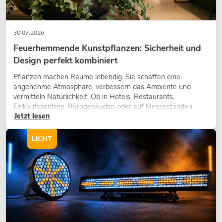
30.07.2026
Feuerhemmende Kunstpflanzen: Sicherheit und
Design perfekt kombiniert
Pflanzen machen Räume lebendig. Sie schaffen eine
angenehme Atmosphäre, verbessern das Ambiente und
vermitteln Natürlichkeit. Ob in Hotels, Restaurants,
Einkaufszentren, Bürogebäuden oder auf Messeständen:
Jetzt lesen
eine hochwertige Begrünung gehört heute längst zum
modernen Raumkonzept.
LICHT