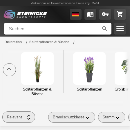
Verkauf nur an Gewerbetreibende. Preise zzgl. MwSt.
Dekoration
/
Solitärpflanzen & Büsche
/
Solitärpflanzen &
Solitärpflanzen
Großbla
Büsche
Relevanz
Brandschutzklasse
Stamm