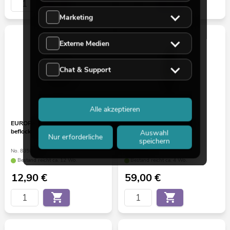
Marketing
Externe Medien
Chat & Support
Alle akzeptieren
EUROPALMS Pinienkugel,
EUROPALMS Schefflera,
beflockt, 20cm
künstlich, 120cm
Auswahl
Nur erforderliche
speichern
No. 83500304
No. 82600157
Bestand reicht ca. 12 Wo.
Bestand reicht ca. 4 Wo.
12,90
€
59,00
€