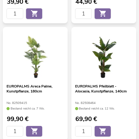
39,90
€
44,90
€
EUROPALMS Areca Palme,
EUROPALMS Pfeilblatt -
Kunstpflanze, 180cm
Alocasia, Kunstpflanze, 140cm
No. 82509415
No. 82508464
Bestand reicht ca. 7 Wo.
Bestand reicht ca. 12 Wo.
99,90
€
69,90
€