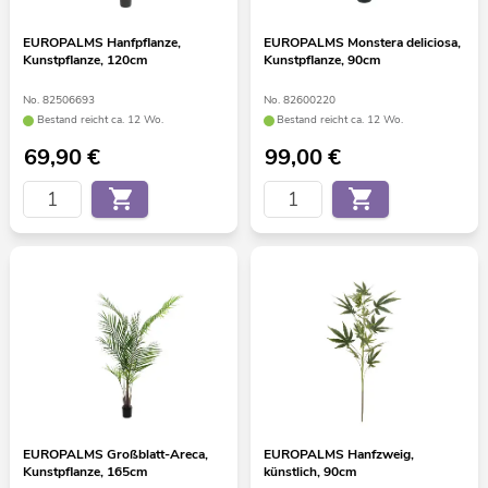
EUROPALMS Hanfpflanze,
EUROPALMS Monstera deliciosa,
Kunstpflanze, 120cm
Kunstpflanze, 90cm
No. 82506693
No. 82600220
Bestand reicht ca. 12 Wo.
Bestand reicht ca. 12 Wo.
69,90
€
99,00
€
EUROPALMS Großblatt-Areca,
EUROPALMS Hanfzweig,
Kunstpflanze, 165cm
künstlich, 90cm