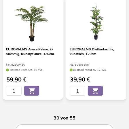
EUROPALMS Areca Palme, 2-
EUROPALMS Dieffenbachia,
stämmig, Kunstpflanze, 120cm
künstlich, 120cm
No. 82509410
No. 82508306
Bestand reicht ca. 12 Wo.
Bestand reicht ca. 12 Wo.
59,90
€
39,90
€
30 von 55