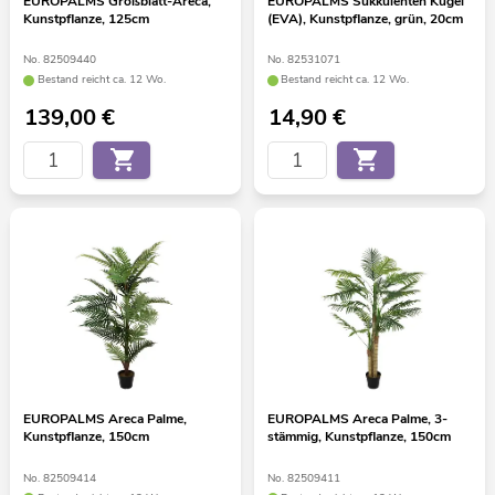
EUROPALMS Großblatt-Areca,
EUROPALMS Sukkulenten Kugel
Kunstpflanze, 125cm
(EVA), Kunstpflanze, grün, 20cm
No. 82509440
No. 82531071
Bestand reicht ca. 12 Wo.
Bestand reicht ca. 12 Wo.
139,00
€
14,90
€
EUROPALMS Areca Palme,
EUROPALMS Areca Palme, 3-
Kunstpflanze, 150cm
stämmig, Kunstpflanze, 150cm
No. 82509414
No. 82509411