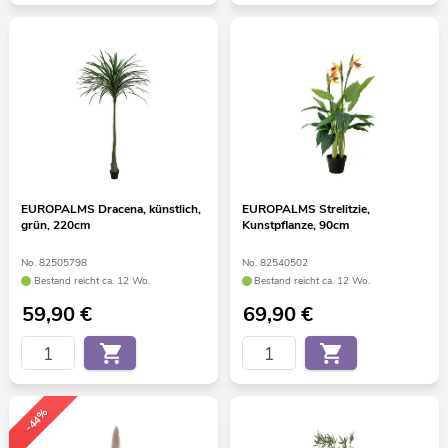
EUROPALMS Dracena, künstlich,
EUROPALMS Strelitzie,
grün, 220cm
Kunstpflanze, 90cm
No. 82505798
No. 82540502
Bestand reicht ca. 12 Wo.
Bestand reicht ca. 12 Wo.
59,90
€
69,90
€
-44%