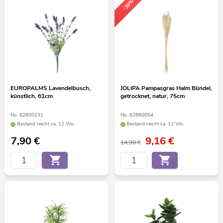
-39%
EUROPALMS Lavendelbusch,
JOLIPA Pampasgras Halm Bündel,
künstlich, 61cm
getrocknet, natur, 75cm
No. 82600231
No. 82660004
Bestand reicht ca. 12 Wo.
Bestand reicht ca. 12 Wo.
7,90
€
9,16
€
14,90 €