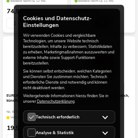
Bestand reicht ca. 12 Wo.
Bestand reicht ca. 12 Wo.
74,90
€
69,90
€
Cookies und Datenschutz-
Einstellungen
Wir verwenden Cookies und vergleichbare
Technologien, um unsere Website technisch
bereitzustellen, Inhalte zu verbessern, Statistikdaten
zu erheben, Marketingmaßnahmen auszuwerten und
externe Inhalte sowie Support-Funktionen
bereitzustellen.
Sie können selbst entscheiden, welchen Kategorien
und Diensten Sie zustimmen möchten. Technisch
erforderliche Dienste sind notwendig und können
nicht deaktiviert werden.
EUROPALMS Bogenhanf (EVA),
EUROPALMS Geranie, künstlich,
Weitergehende Informationen hierzu finden Sie in
künstlich, grün-gelb, 60cm
dunkelrot, 42cm
unserer
Datenschutzerklärung
.
No. 82530590
No. 82600112
Technisch erforderlich
Verfügbar in ca. 11 Wo.
Bestand reicht ca. 12 Wo.
19,90
€
14,90
€
Analyse & Statistik