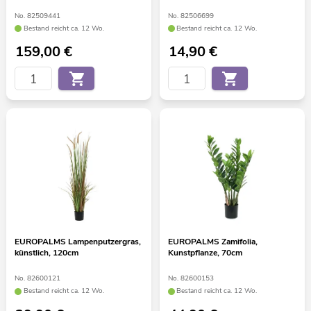
No. 82509441
No. 82506699
Bestand reicht ca. 12 Wo.
Bestand reicht ca. 12 Wo.
159,00
€
14,90
€
EUROPALMS Lampenputzergras,
EUROPALMS Zamifolia,
künstlich, 120cm
Kunstpflanze, 70cm
No. 82600121
No. 82600153
Bestand reicht ca. 12 Wo.
Bestand reicht ca. 12 Wo.