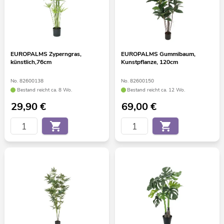
EUROPALMS Zyperngras,
EUROPALMS Gummibaum,
künstlich,76cm
Kunstpflanze, 120cm
No. 82600138
No. 82600150
Bestand reicht ca. 8 Wo.
Bestand reicht ca. 12 Wo.
29,90
€
69,00
€