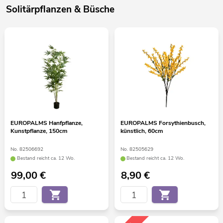
Solitärpflanzen & Büsche
EUROPALMS Hanfpflanze,
EUROPALMS Forsythienbusch,
Kunstpflanze, 150cm
künstlich, 60cm
No. 82506692
No. 82505629
Bestand reicht ca. 12 Wo.
Bestand reicht ca. 12 Wo.
99,00
€
8,90
€