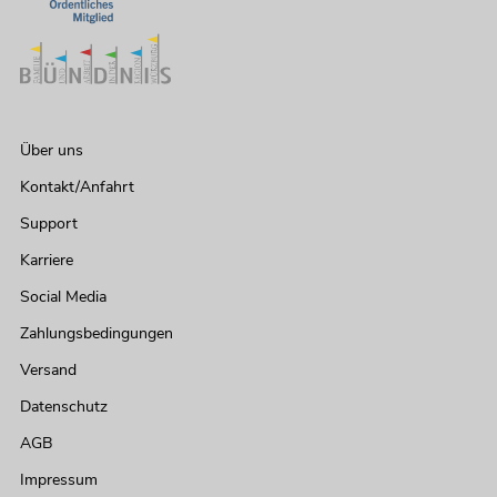
Über uns
Kontakt/Anfahrt
Support
Karriere
Social Media
Zahlungsbedingungen
Versand
Datenschutz
AGB
Impressum