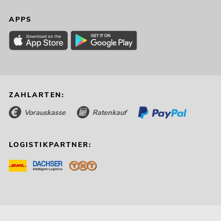
APPS
ZAHLARTEN:
Vorauskasse
Ratenkauf
LOGISTIKPARTNER: