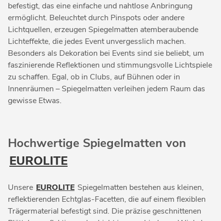
befestigt, das eine einfache und nahtlose Anbringung
ermöglicht. Beleuchtet durch Pinspots oder andere
Lichtquellen, erzeugen Spiegelmatten atemberaubende
Lichteffekte, die jedes Event unvergesslich machen.
Besonders als Dekoration bei Events sind sie beliebt, um
faszinierende Reflektionen und stimmungsvolle Lichtspiele
zu schaffen. Egal, ob in Clubs, auf Bühnen oder in
Innenräumen – Spiegelmatten verleihen jedem Raum das
gewisse Etwas.
Hochwertige Spiegelmatten von
EUROLITE
Unsere
EUROLITE
Spiegelmatten bestehen aus kleinen,
reflektierenden Echtglas-Facetten, die auf einem flexiblen
Trägermaterial befestigt sind. Die präzise geschnittenen