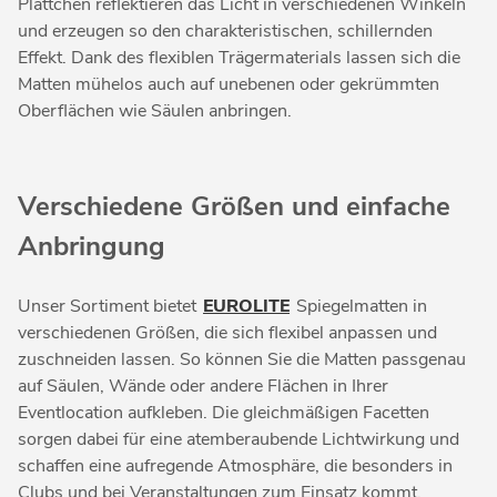
Plättchen reflektieren das Licht in verschiedenen Winkeln
und erzeugen so den charakteristischen, schillernden
Effekt. Dank des flexiblen Trägermaterials lassen sich die
Matten mühelos auch auf unebenen oder gekrümmten
Oberflächen wie Säulen anbringen.
Verschiedene Größen und einfache
Anbringung
Unser Sortiment bietet
EUROLITE
Spiegelmatten in
verschiedenen Größen, die sich flexibel anpassen und
zuschneiden lassen. So können Sie die Matten passgenau
auf Säulen, Wände oder andere Flächen in Ihrer
Eventlocation aufkleben. Die gleichmäßigen Facetten
sorgen dabei für eine atemberaubende Lichtwirkung und
schaffen eine aufregende Atmosphäre, die besonders in
Clubs und bei Veranstaltungen zum Einsatz kommt.