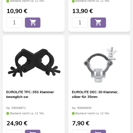
Bestand reicht ca. 12 Wo.
Bestand reicht ca. 12 Wo.
10,90
€
13,90
€
EUROLITE TPC-35S Klammer
EUROLITE DEC-30 Klammer,
beweglich sw
silber für 35mm
No. 59006872
No. 59006905
Bestand reicht ca. 12 Wo.
Bestand reicht ca. 12 Wo.
24,90
€
7,90
€