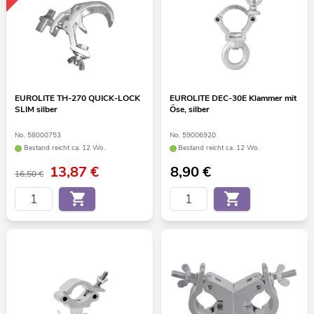
EUROLITE TH-270 QUICK-LOCK
EUROLITE DEC-30E Klammer mit
SLIM silber
Öse, silber
No. 58000753
No. 59006920
Bestand reicht ca. 12 Wo.
Bestand reicht ca. 12 Wo.
13,87
€
8,90
€
16,50 €