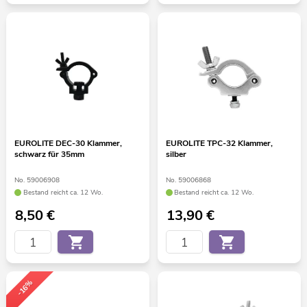
EUROLITE DEC-30 Klammer,
EUROLITE TPC-32 Klammer,
schwarz für 35mm
silber
No. 59006908
No. 59006868
Bestand reicht ca. 12 Wo.
Bestand reicht ca. 12 Wo.
8,50
€
13,90
€
-16%