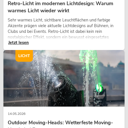
Retro-Licht im modernen Lichtdesign: Warum
warmes Licht wieder wirkt
Sehr warmes Licht, sichtbare Leuchtflächen und farbige
Akzente prägen viele aktuelle Lichtdesigns auf Bühnen, in
Clubs und bei Events. Retro-Licht ist dabei kein rein
nostalgischer Effekt, sondern ein bewusst eingesetztes
Jetzt lesen
Gestaltungsmittel: Es schafft Atmosphäre, gibt Szenen
Charakter und kann technische LED-Setups emotionaler
wirken lassen.
LICHT
14.05.2026
Outdoor Moving-Heads: Wetterfeste Moving-