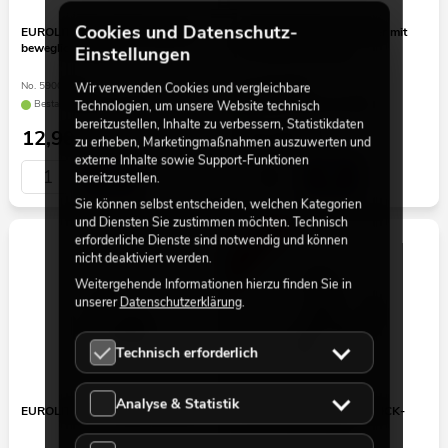
Cookies und Datenschutz-
EUROLITE TPC-50/35 Klammer
EUROLITE TPZ-1 Klammer mit
beweglich, silber
TV-Zapfen schwarz
Einstellungen
No. 59006925
No. 59006805
Wir verwenden Cookies und vergleichbare
Bestand reicht ca. 12 Wo.
Bestand reicht ca. 12 Wo.
Technologien, um unsere Website technisch
bereitzustellen, Inhalte zu verbessern, Statistikdaten
12,90
€
29,90
€
zu erheben, Marketingmaßnahmen auszuwerten und
externe Inhalte sowie Support-Funktionen
bereitzustellen.
Sie können selbst entscheiden, welchen Kategorien
und Diensten Sie zustimmen möchten. Technisch
-16%
erforderliche Dienste sind notwendig und können
nicht deaktiviert werden.
Weitergehende Informationen hierzu finden Sie in
unserer
Datenschutzerklärung
.
Technisch erforderlich
Analyse & Statistik
EUROLITE KH-1 Halterung silber
EUROLITE TH-5070A QUICK-
LOCK Haken silber