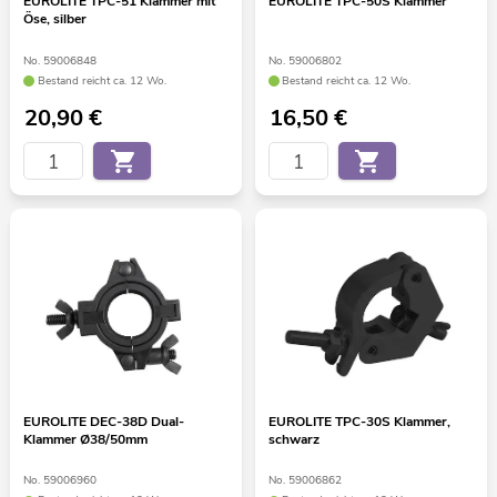
EUROLITE TPC-51 Klammer mit
EUROLITE TPC-50S Klammer
Öse, silber
No. 59006848
No. 59006802
Bestand reicht ca. 12 Wo.
Bestand reicht ca. 12 Wo.
20,90
€
16,50
€
EUROLITE DEC-38D Dual-
EUROLITE TPC-30S Klammer,
Klammer Ø38/50mm
schwarz
No. 59006960
No. 59006862