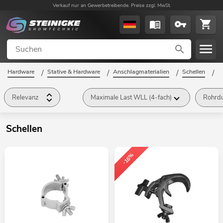
Verkauf nur an Gewerbetreibende. Preise zzgl. MwSt.
Hardware
/
Stative & Hardware
/
Anschlagmaterialien
/
Schellen
/
Relevanz
Maximale Last WLL (4-fach)
Rohrdu
Schellen
-16%