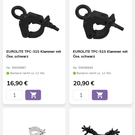
EUROLITE TPC-31S Klammer mit
EUROLITE TPC-51S Klammer mit
Öse, schwarz
Öse, schwarz
No. 59006867
No. 59006849
Bestand reicht ca. 12 Wo.
Bestand reicht ca. 12 Wo.
16,90
€
20,90
€