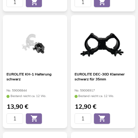
EUROLITE KH-1 Halterung
EUROLITE DEC-30D Klammer
schwarz
schwarz für 35mm
No. 59006844
No. 59006917
Bestand reicht ca. 12 Wo.
Bestand reicht ca. 12 Wo.
13,90
€
12,90
€