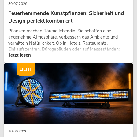
30.07.2026
Feuerhemmende Kunstpflanzen: Sicherheit und
Design perfekt kombiniert
Pflanzen machen Räume lebendig. Sie schaffen eine
angenehme Atmosphäre, verbessern das Ambiente und
vermitteln Natürlichkeit. Ob in Hotels, Restaurants,
Einkaufszentren, Bürogebäuden oder auf Messeständen:
Jetzt lesen
eine hochwertige Begrünung gehört heute längst zum
modernen Raumkonzept.
LICHT
18.06.2026