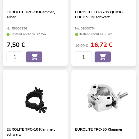
EUROLITE TPC-10 Klammer,
EUROLITE TH-270S QUICK-
silber
LOCK SLIM schwarz
No. 59006856
No. 58000754
Bestand reicht ca. 12 Wo.
Bestand reicht ca. 2 Wo.
7,50
€
16,72
€
19,90 €
EUROLITE TPC-10 Klammer,
EUROLITE TPC-50 Klammer
schwarz