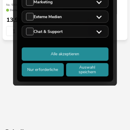
Marketing
No. 59006843
No. 58000790
Bestand reicht ca. 12 Wo.
Bestand reicht ca. 12 Wo.
Externe Medien
13,90
€
25,13
€
29,90 €
Chat & Support
Alle akzeptieren
30 von 44
Auswahl
Nur erforderliche
Mehr anzeigen
speichern