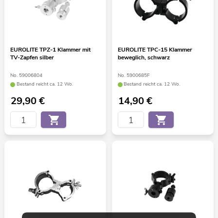
EUROLITE TPZ-1 Klammer mit
EUROLITE TPC-15 Klammer
TV-Zapfen silber
beweglich, schwarz
No. 59006804
No. 5900685F
Bestand reicht ca. 12 Wo.
Bestand reicht ca. 12 Wo.
29,90
€
14,90
€