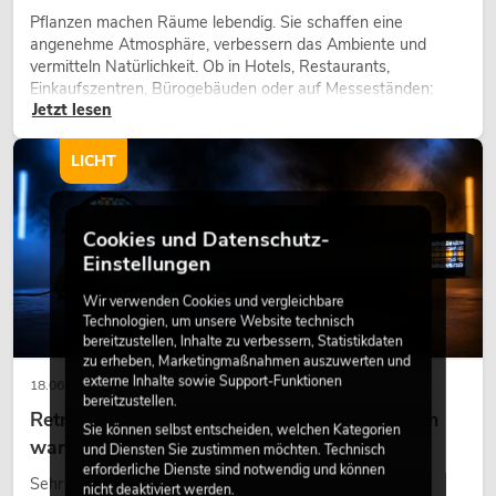
Pflanzen machen Räume lebendig. Sie schaffen eine
angenehme Atmosphäre, verbessern das Ambiente und
vermitteln Natürlichkeit. Ob in Hotels, Restaurants,
Einkaufszentren, Bürogebäuden oder auf Messeständen:
Jetzt lesen
eine hochwertige Begrünung gehört heute längst zum
modernen Raumkonzept.
LICHT
Cookies und Datenschutz-
Einstellungen
Wir verwenden Cookies und vergleichbare
Technologien, um unsere Website technisch
bereitzustellen, Inhalte zu verbessern, Statistikdaten
zu erheben, Marketingmaßnahmen auszuwerten und
externe Inhalte sowie Support-Funktionen
18.06.2026
bereitzustellen.
Retro-Licht im modernen Lichtdesign: Warum
Sie können selbst entscheiden, welchen Kategorien
warmes Licht wieder wirkt
und Diensten Sie zustimmen möchten. Technisch
erforderliche Dienste sind notwendig und können
Sehr warmes Licht, sichtbare Leuchtflächen und farbige
nicht deaktiviert werden.