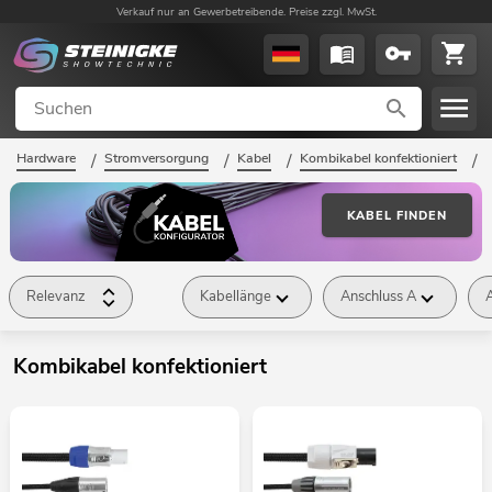
Verkauf nur an Gewerbetreibende. Preise zzgl. MwSt.
Hardware
/
Stromversorgung
/
Kabel
/
Kombikabel konfektioniert
/
KABEL FINDEN
Relevanz
Kabellänge
Anschluss A
Kombikabel konfektioniert