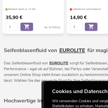
Bestand reicht ca. 12 Wo.
Liefertermin nicht bekannt
35,90
€
14,90
€
No. 51705222
Seifenblasenfluid von
EUROLITE
für mag
Das Seifenblasenfluid von
EUROLITE
sorgt für Seifenblasen
Performance – egal ob auf Bühnen, bei Partys oder Veranstal
unserem Online Shop steht Ihnen zusätzlich zu herkömmlichem
lässt. Wählen Sie das passende Fluid für Ihre Seifenblasen
Cookies und Datensch
Hochwertige Inhaltsstoffe für professio
Wir verwenden Cookies und verglei
Statistikdaten zu erheben, Marke