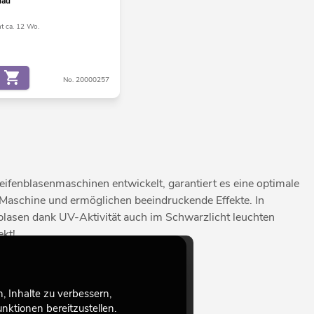
lau
ht ca. 12 Wo.
No. 20000257
eifenblasenmaschinen entwickelt, garantiert es eine optimale
 Maschine und ermöglichen beeindruckende Effekte. In
blasen dank UV-Aktivität auch im Schwarzlicht leuchten
kt!
 Inhalte zu verbessern,
ktionen bereitzustellen.