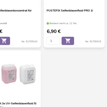
fenblasenkonzentrat für
PUSTEFIX Seifenblasenfluid PRO 1l
estellt
Bestand reicht ca. 12 Wo.
€
6,90
€
No. 51705310
No. 51705315
 3x UV-Seifenblasenfluid 5l