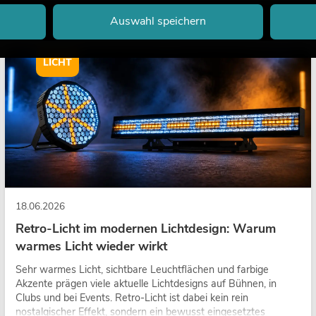
Auswahl speichern
LICHT
18.06.2026
Retro-Licht im modernen Lichtdesign: Warum
warmes Licht wieder wirkt
Sehr warmes Licht, sichtbare Leuchtflächen und farbige
Akzente prägen viele aktuelle Lichtdesigns auf Bühnen, in
Clubs und bei Events. Retro-Licht ist dabei kein rein
nostalgischer Effekt, sondern ein bewusst eingesetztes