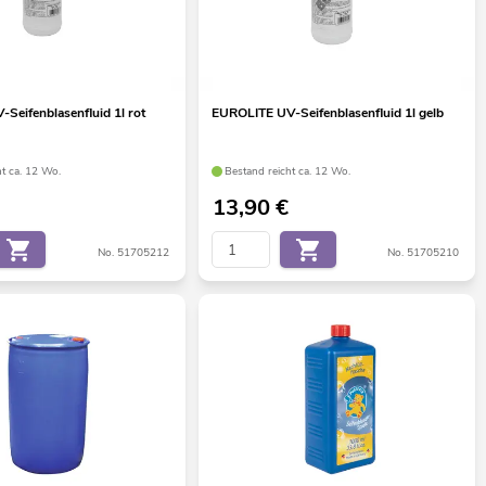
Seifenblasenfluid 1l rot
EUROLITE UV-Seifenblasenfluid 1l gelb
ht ca. 12 Wo.
Bestand reicht ca. 12 Wo.
13,90
€
No. 51705212
No. 51705210