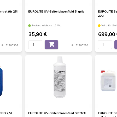
trat für 25l
EUROLITE UV-Seifenblasenfluid 5l gelb
EUROLITE Sei
200l
Bestand reicht ca. 12 Wo.
Wird für Sie b
35,90
€
699,00
No. 51705308
No. 51705220
PRO 2,5l
EUROLITE UV-Seifenblasenfluid Set 3x1l
EUROLITE Set