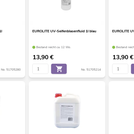
1l
EUROLITE UV-Seifenblasenfluid 1l blau
EUROLITE UV-
Bestand reicht ca. 12 Wo.
Bestand reic
13,90
€
13,90
€
No. 51705280
No. 51705214