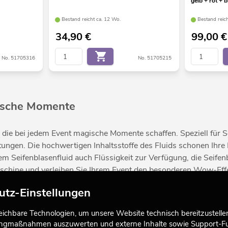
gelb + rot + b
Bestand reicht ca. 12 Wo.
Bestand reic
34,90
€
99,00
€
No. 51705316
No. 51705215
ische Momente
, die bei jedem Event magische Momente schaffen. Speziell für S
tungen. Die hochwertigen Inhaltsstoffe des Fluids schonen Ihre
 Seifenblasenfluid auch Flüssigkeit zur Verfügung, die Seifen
maschine und verleihen Sie Ihrem Event den besonderen Wow-Effe
utz-Einstellungen
nelle Anwendungen
chbare Technologien, um unsere Website technisch bereitzustellen,
tingmaßnahmen auszuwerten und externe Inhalte sowie Support-Fun