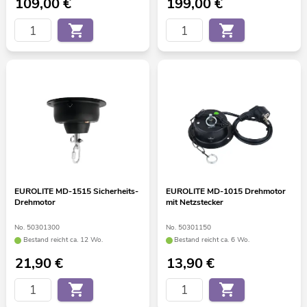
109,00
€
199,00
€
EUROLITE MD-1515 Sicherheits-
EUROLITE MD-1015 Drehmotor
Drehmotor
mit Netzstecker
No. 50301300
No. 50301150
Bestand reicht ca. 12 Wo.
Bestand reicht ca. 6 Wo.
21,90
€
13,90
€