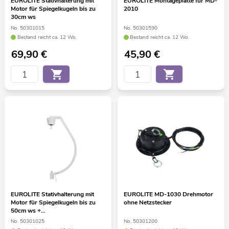
EUROLITE Stativhalterung mit
EUROLITE Montageplatte für MD-
Motor für Spiegelkugeln bis zu
2010
30cm ws
No. 50301015
No. 50301590
Bestand reicht ca. 12 Wo.
Bestand reicht ca. 12 Wo.
69,90
€
45,90
€
EUROLITE Stativhalterung mit
EUROLITE MD-1030 Drehmotor
Motor für Spiegelkugeln bis zu
ohne Netzstecker
50cm ws +
Schnellverbindungsglied
No. 50301025
No. 50301200