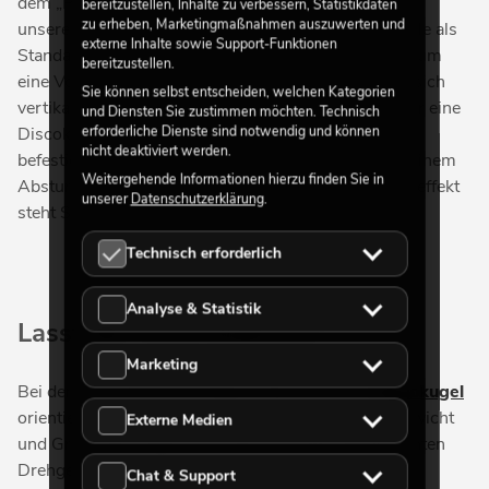
dem „Patent zur Sicherung einer Achse“, welches in
bereitzustellen, Inhalte zu verbessern, Statistikdaten
zu erheben, Marketingmaßnahmen auszuwerten und
unserem Haus entwickelt wurde und sich mittlerweile als
externe Inhalte sowie Support-Funktionen
Standard in der Branche durchsetzte. Dabei geht es um
bereitzustellen.
eine Vorkehrung, die ermöglicht, dass sich an einer sich
Sie können selbst entscheiden, welchen Kategorien
vertikal drehenden Achse unten eine Aufhängung für eine
und Diensten Sie zustimmen möchten. Technisch
erforderliche Dienste sind notwendig und können
Discokugel befindet. Dort ist auch ein Fangelement
nicht deaktiviert werden.
befestigt, welches die Spiegelkugel im Ernstfall bei einem
Weitergehende Informationen hierzu finden Sie in
Absturz absichert. Denn auch beim schönsten Lichteffekt
unserer
Datenschutzerklärung
.
steht Sicherheit an erster Stelle.
Technisch erforderlich
Analyse & Statistik
Lasst die Party beginnen
Marketing
Bei der Auswahl des richtigen Motors für Ihre
Discokugel
orientieren Sie sich am besten an Durchmesser, Gewicht
Externe Medien
und Größe der Kugel sowie der von Ihnen gewünschten
Drehgeschwindigkeit. Je mehr Durchmesser eine
Chat & Support