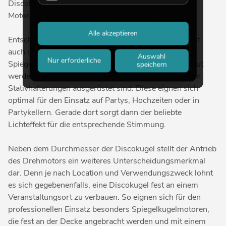
Discokugel hat, um so größer sollte die Leistung des
Motors sein, der die Kugel drehen muss.
Alle akzeptieren
Entscheidend für die Auswahl des richtigen Motors ist
auch der Einsatzort der Spiegelkugel. Denn neben
Auswahl
Nur erforderliche
Spiegelkugelmotoren, die fest in einer Location verbaut
speichern
werden können, gibt es auch Motoren, die mit mobilen
Stativhalterungen ausgerüstet sind. Diese eignen sich
optimal für den Einsatz auf Partys, Hochzeiten oder in
Partykellern. Gerade dort sorgt dann der beliebte
Lichteffekt für die entsprechende Stimmung.
Neben dem Durchmesser der Discokugel stellt der Antrieb
des Drehmotors ein weiteres Unterscheidungsmerkmal
dar. Denn je nach Location und Verwendungszweck lohnt
es sich gegebenenfalls, eine Discokugel fest an einem
Veranstaltungsort zu verbauen. So eignen sich für den
professionellen Einsatz besonders Spiegelkugelmotoren,
die fest an der Decke angebracht werden und mit einem