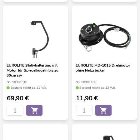
EUROLITE Stativhalterung mit
EUROLITE MD-1015 Drehmotor
Motor für Spiegelkugeln bis zu
ohne Netzstecker
30cm sw
No. 50301010
No. 50301100
Bestand reicht ca. 12 Wo.
Bestand reicht ca. 12 Wo.
69,90
€
11,90
€