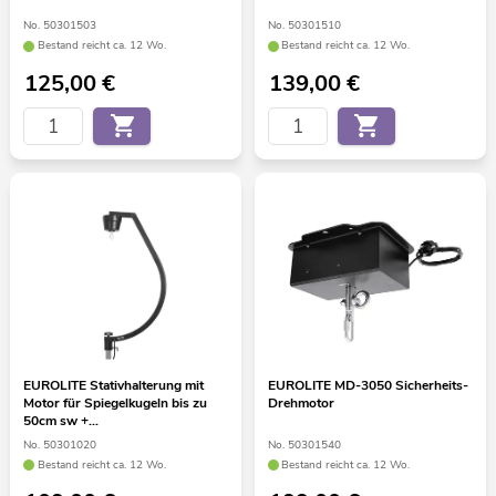
No. 50301503
No. 50301510
Bestand reicht ca. 12 Wo.
Bestand reicht ca. 12 Wo.
125,00
€
139,00
€
EUROLITE Stativhalterung mit
EUROLITE MD-3050 Sicherheits-
Motor für Spiegelkugeln bis zu
Drehmotor
50cm sw +
Schnellverbindungsglied
No. 50301020
No. 50301540
Bestand reicht ca. 12 Wo.
Bestand reicht ca. 12 Wo.