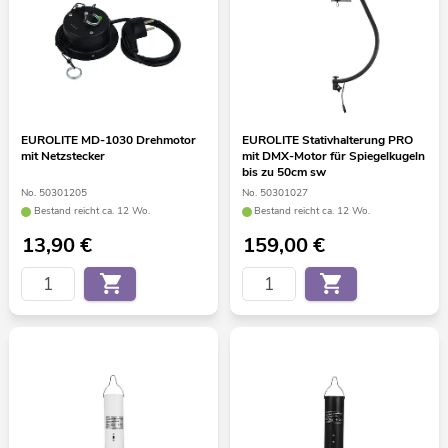
EUROLITE MD-1030 Drehmotor
EUROLITE Stativhalterung PRO
mit Netzstecker
mit DMX-Motor für Spiegelkugeln
bis zu 50cm sw
No. 50301205
No. 50301027
Bestand reicht ca. 12 Wo.
Bestand reicht ca. 12 Wo.
13,90
€
159,00
€