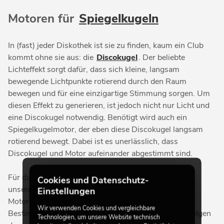
Motoren für
Spiegelkugeln
In (fast) jeder Diskothek ist sie zu finden, kaum ein Club
kommt ohne sie aus: die
Discokugel
. Der beliebte
Lichteffekt sorgt dafür, dass sich kleine, langsam
bewegende Lichtpunkte rotierend durch den Raum
bewegen und für eine einzigartige Stimmung sorgen. Um
diesen Effekt zu generieren, ist jedoch nicht nur Licht und
eine Discokugel notwendig. Benötigt wird auch ein
Spiegelkugelmotor, der eben diese Discokugel langsam
rotierend bewegt. Dabei ist es unerlässlich, dass
Discokugel und Motor aufeinander abgestimmt sind.
Für das Drehen Ihrer Discokugel finden Sie daher in
Cookies und Datenschutz-
unserem Sortiment eine große Auswahl passender
Einstellungen
Motoren von
EUROLITE
. Diese erfüllen alle
Wir verwenden Cookies und vergleichbare
Bestimmungen der BGV C1 (vormals VBG70) und folgen
Technologien, um unsere Website technisch