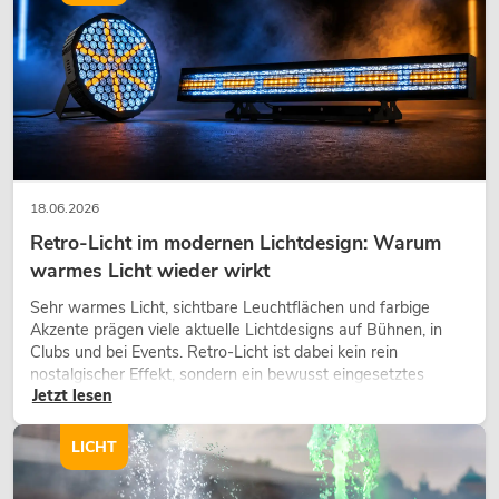
18.06.2026
Retro-Licht im modernen Lichtdesign: Warum
warmes Licht wieder wirkt
Sehr warmes Licht, sichtbare Leuchtflächen und farbige
Akzente prägen viele aktuelle Lichtdesigns auf Bühnen, in
Clubs und bei Events. Retro-Licht ist dabei kein rein
nostalgischer Effekt, sondern ein bewusst eingesetztes
Jetzt lesen
Gestaltungsmittel: Es schafft Atmosphäre, gibt Szenen
Charakter und kann technische LED-Setups emotionaler
wirken lassen.
LICHT