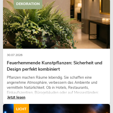
DEKORATION
30.07.2026
Feuerhemmende Kunstpflanzen: Sicherheit und
Design perfekt kombiniert
Pflanzen machen Räume lebendig. Sie schaffen eine
angenehme Atmosphäre, verbessern das Ambiente und
vermitteln Natürlichkeit. Ob in Hotels, Restaurants,
Einkaufszentren, Bürogebäuden oder auf Messeständen:
Jetzt lesen
eine hochwertige Begrünung gehört heute längst zum
modernen Raumkonzept.
LICHT