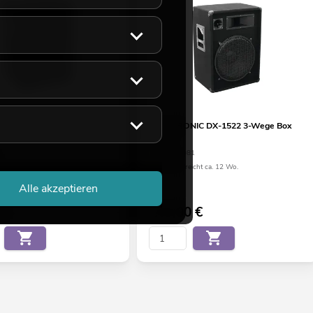
IC DX-1222 3-Wege Box
OMNITRONIC DX-1522 3-Wege Box
800 W
71
No. 11037081
eicht ca. 12 Wo.
Bestand reicht ca. 12 Wo.
Alle akzeptieren
€
149,00
€