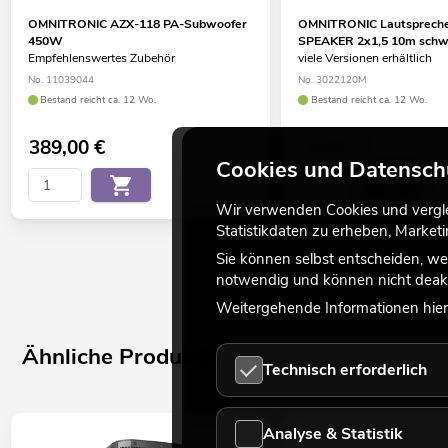
OMNITRONIC AZX-118 PA-Subwoofer
OMNITRONIC Lautspreche
450W
SPEAKER 2x1,5 10m schw
Empfehlenswertes Zubehör
viele Versionen erhältlich
No. 11039044
No. 3022120M
Bestand reicht ca. 12 Wo.
Bestand reicht ca. 12 Wo.
389,00
€
20,90
€
Cookies und Datensch
Wir verwenden Cookies und verglei
Statistikdaten zu erheben, Marke
Sie können selbst entscheiden, we
notwendig und können nicht deakt
Weitergehende Informationen hierz
Ähnliche Produkte
Technisch erforderlich
Analyse & Statistik