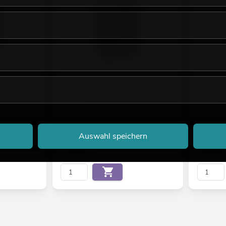
ege Box 300
OMNITRONIC DX-1022 3-Wege Box
OMNITRON
400 W
600 W
No. 11037061
No. 110370
Bestand reicht ca. 12 Wo.
Bestand r
Auswahl speichern
79,00
€
99,00