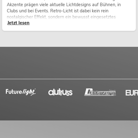
Akzente prägen viele aktuelle Lichtdesigns auf Bühnen, in
Clubs und bei Events. Retro-Licht ist dabei kein rein
nostalgischer Effekt, sondern ein bewusst eingesetztes
Jetzt lesen
Gestaltungsmittel: Es schafft Atmosphäre, gibt Szenen
Charakter und kann technische LED-Setups emotionaler
wirken lassen.