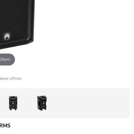
ößern
alerie öffnen
W RMS