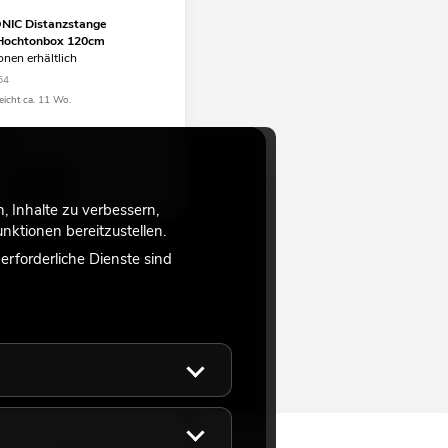
IC Distanzstange
Hochtonbox 120cm
onen erhältlich
54
eicht ca. 11 Wo.
€
 Inhalte zu verbessern,
ktionen bereitzustellen.
rforderliche Dienste sind