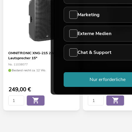
Marketing
Externe Medien
Chat & Support
OMNITRONIC XNG-215 2-Wege
OMNITRONIC DX-822 3-W
Lautsprecher 15"
W
No. 11038077
No. 11037055
Bestand reicht ca. 12 Wo.
Bestand reicht ca. 12 Wo.
Nur erforderliche
249,00
€
54,90
€