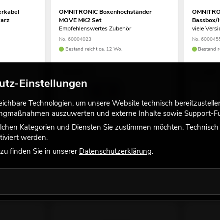
rkabel
OMNITRONIC Boxenhochständer
OMNITRON
arz
MOVE MK2 Set
Bassbox/
Empfehlenswertes Zubehör
viele Versi
No. 60004023
No. 600045
Bestand reicht ca. 12 Wo.
Bestand r
59,90
€
13,90
utz-Einstellungen
chbare Technologien, um unsere Website technisch bereitzustellen,
tingmaßnahmen auszuwerten und externe Inhalte sowie Support-Fun
lchen Kategorien und Diensten Sie zustimmen möchten. Technisch e
iviert werden.
u finden Sie in unserer
Datenschutzerklärung
.