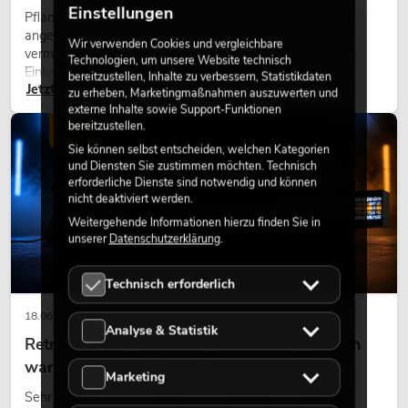
Einstellungen
Pflanzen machen Räume lebendig. Sie schaffen eine
angenehme Atmosphäre, verbessern das Ambiente und
Wir verwenden Cookies und vergleichbare
vermitteln Natürlichkeit. Ob in Hotels, Restaurants,
Technologien, um unsere Website technisch
Einkaufszentren, Bürogebäuden oder auf Messeständen:
bereitzustellen, Inhalte zu verbessern, Statistikdaten
Jetzt lesen
eine hochwertige Begrünung gehört heute längst zum
zu erheben, Marketingmaßnahmen auszuwerten und
modernen Raumkonzept.
externe Inhalte sowie Support-Funktionen
bereitzustellen.
LICHT
Sie können selbst entscheiden, welchen Kategorien
und Diensten Sie zustimmen möchten. Technisch
erforderliche Dienste sind notwendig und können
nicht deaktiviert werden.
Weitergehende Informationen hierzu finden Sie in
unserer
Datenschutzerklärung
.
Technisch erforderlich
18.06.2026
Analyse & Statistik
Retro-Licht im modernen Lichtdesign: Warum
warmes Licht wieder wirkt
Marketing
Sehr warmes Licht, sichtbare Leuchtflächen und farbige