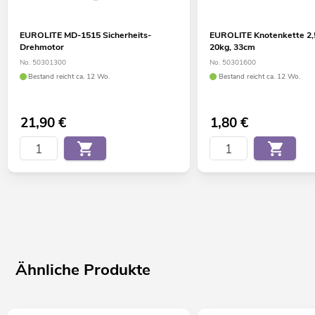
EUROLITE MD-1515 Sicherheits-
EUROLITE Knotenkette 2
Drehmotor
20kg, 33cm
No. 50301300
No. 50301600
Bestand reicht ca. 12 Wo.
Bestand reicht ca. 12 Wo.
21,90
€
1,80
€
Ähnliche Produkte