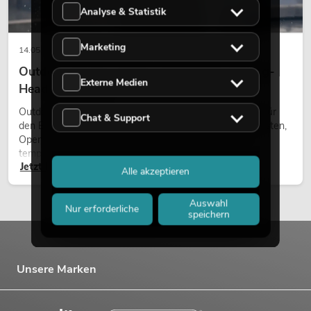
Analyse & Statistik
Marketing
14.05.2026
Outdoor Moving-Heads: Wetterfeste Moving-
Externe Medien
Heads bei Events
Outdoor Moving-Heads sind bewegliche Scheinwerfer für
Chat & Support
den Einsatz im Freien. Sie werden bei Festivals, Stadtfesten,
Open-Air-Konzerten, Architekturinszenierungen und
temporären Außeninstallationen eingesetzt.
Jetzt lesen
Alle akzeptieren
Auswahl
Nur erforderliche
speichern
Unsere Marken