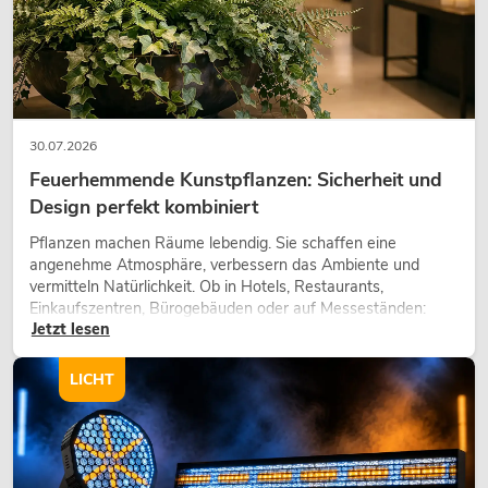
30.07.2026
Feuerhemmende Kunstpflanzen: Sicherheit und
Design perfekt kombiniert
Pflanzen machen Räume lebendig. Sie schaffen eine
angenehme Atmosphäre, verbessern das Ambiente und
vermitteln Natürlichkeit. Ob in Hotels, Restaurants,
Einkaufszentren, Bürogebäuden oder auf Messeständen:
Jetzt lesen
eine hochwertige Begrünung gehört heute längst zum
modernen Raumkonzept.
LICHT