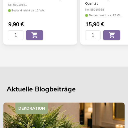
Qualität
No. 58010641
No. 58010698
Bestand reicht ca. 12 Wo.
Bestand reicht ca. 12 Wo.
9,90
€
15,90
€
Aktuelle Blogbeiträge
DEKORATION