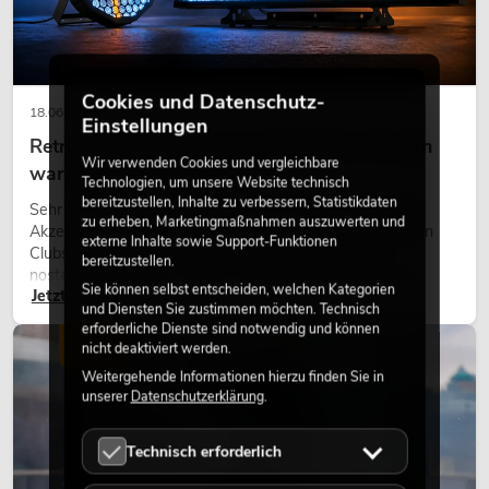
Cookies und Datenschutz-
18.06.2026
Einstellungen
Retro-Licht im modernen Lichtdesign: Warum
Wir verwenden Cookies und vergleichbare
warmes Licht wieder wirkt
Technologien, um unsere Website technisch
bereitzustellen, Inhalte zu verbessern, Statistikdaten
Sehr warmes Licht, sichtbare Leuchtflächen und farbige
zu erheben, Marketingmaßnahmen auszuwerten und
Akzente prägen viele aktuelle Lichtdesigns auf Bühnen, in
externe Inhalte sowie Support-Funktionen
Clubs und bei Events. Retro-Licht ist dabei kein rein
bereitzustellen.
nostalgischer Effekt, sondern ein bewusst eingesetztes
Sie können selbst entscheiden, welchen Kategorien
Jetzt lesen
Gestaltungsmittel: Es schafft Atmosphäre, gibt Szenen
und Diensten Sie zustimmen möchten. Technisch
Charakter und kann technische LED-Setups emotionaler
erforderliche Dienste sind notwendig und können
wirken lassen.
LICHT
nicht deaktiviert werden.
Weitergehende Informationen hierzu finden Sie in
unserer
Datenschutzerklärung
.
Technisch erforderlich