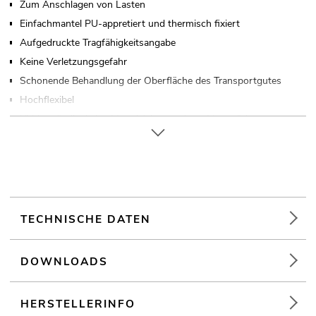
Zum Anschlagen von Lasten
Einfachmantel PU-appretiert und thermisch fixiert
Aufgedruckte Tragfähigkeitsangabe
Keine Verletzungsgefahr
Schonende Behandlung der Oberfläche des Transportgutes
Hochflexibel
UV-beständig, keine Materialalterung bzw. Versprödung
Entspricht EN 1492-2
Die Nutzlänge beträgt 50 m
TECHNISCHE DATEN
DOWNLOADS
HERSTELLERINFO