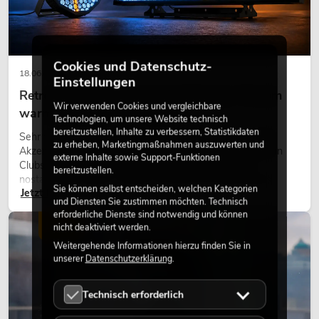
Cookies und Datenschutz-
18.06.2026
Einstellungen
Retro-Licht im modernen Lichtdesign: Warum
Wir verwenden Cookies und vergleichbare
warmes Licht wieder wirkt
Technologien, um unsere Website technisch
bereitzustellen, Inhalte zu verbessern, Statistikdaten
Sehr warmes Licht, sichtbare Leuchtflächen und farbige
zu erheben, Marketingmaßnahmen auszuwerten und
Akzente prägen viele aktuelle Lichtdesigns auf Bühnen, in
externe Inhalte sowie Support-Funktionen
Clubs und bei Events. Retro-Licht ist dabei kein rein
bereitzustellen.
nostalgischer Effekt, sondern ein bewusst eingesetztes
Sie können selbst entscheiden, welchen Kategorien
Jetzt lesen
Gestaltungsmittel: Es schafft Atmosphäre, gibt Szenen
und Diensten Sie zustimmen möchten. Technisch
Charakter und kann technische LED-Setups emotionaler
erforderliche Dienste sind notwendig und können
wirken lassen.
LICHT
nicht deaktiviert werden.
Weitergehende Informationen hierzu finden Sie in
unserer
Datenschutzerklärung
.
Technisch erforderlich