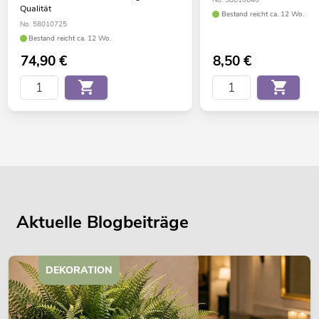
No. 58010640
Qualität
Bestand reicht ca. 12 Wo.
No. 58010725
Bestand reicht ca. 12 Wo.
74,90
€
8,50
€
Aktuelle Blogbeiträge
DEKORATION