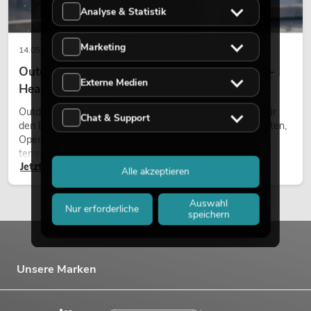
Analyse & Statistik
Marketing
14.05.2026
Outdoor Moving-Heads: Wetterfeste Moving-
Externe Medien
Heads bei Events
Outdoor Moving-Heads sind bewegliche Scheinwerfer für
Chat & Support
den Einsatz im Freien. Sie werden bei Festivals, Stadtfesten,
Open-Air-Konzerten, Architekturinszenierungen und
temporären Außeninstallationen eingesetzt.
Jetzt lesen
Alle akzeptieren
Auswahl
Nur erforderliche
speichern
Unsere Marken