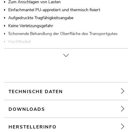
Zum Anschlagen von Lasten
Einfachmantel PU-appretiert und thermisch fixiert
Aufgedruckte Tragfähigkeitsangabe
Keine Verletzungsgefahr
Schonende Behandlung der Oberfläche des Transportgutes
Hochflexibel
UV-beständig, keine Materialalterung bzw. Versprödung
Entspricht EN 1492-2
Die Nutzlänge beträgt 3 m
TECHNISCHE DATEN
DOWNLOADS
HERSTELLERINFO