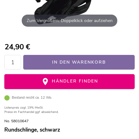
Zum Vergrößern: Doppelklick oder aufziehen
24,90
€
IN DEN WARENKORB
HÄNDLER FINDEN
Bestand reicht ca. 12 Wo.
Listenpreis
zzgl. 19% MwSt.
Preise im Fachhandel ggf. abweichend.
No. 58010647
Rundschlinge, schwarz