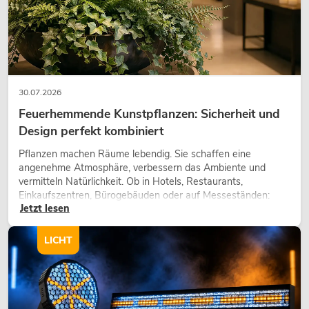
30.07.2026
Feuerhemmende Kunstpflanzen: Sicherheit und
Design perfekt kombiniert
Pflanzen machen Räume lebendig. Sie schaffen eine
angenehme Atmosphäre, verbessern das Ambiente und
vermitteln Natürlichkeit. Ob in Hotels, Restaurants,
Einkaufszentren, Bürogebäuden oder auf Messeständen:
Jetzt lesen
eine hochwertige Begrünung gehört heute längst zum
modernen Raumkonzept.
LICHT