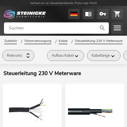
Verkauf nur an Gewerbetreibende. Preise zzgl. MwSt.
Zubehör
/
Stromversorgung
/
Kabel
/
Steuerleitung 230 V Meterware
/
Relevanz
Aufbau Kabel
Kabellänge
Steuerleitung 230 V Meterware