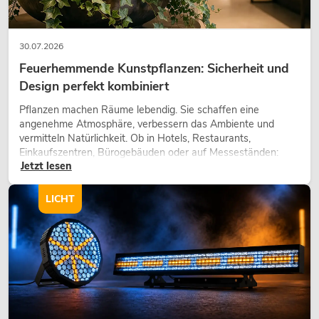
30.07.2026
Feuerhemmende Kunstpflanzen: Sicherheit und
Design perfekt kombiniert
Pflanzen machen Räume lebendig. Sie schaffen eine
angenehme Atmosphäre, verbessern das Ambiente und
vermitteln Natürlichkeit. Ob in Hotels, Restaurants,
Einkaufszentren, Bürogebäuden oder auf Messeständen:
Jetzt lesen
eine hochwertige Begrünung gehört heute längst zum
modernen Raumkonzept.
LICHT