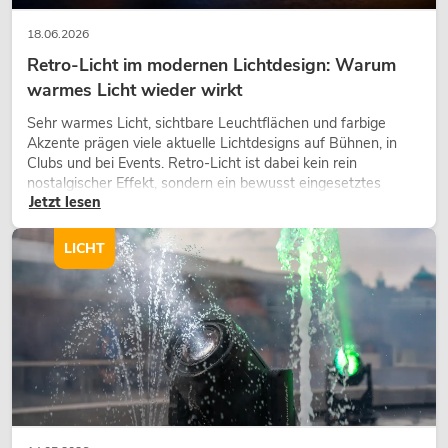
18.06.2026
Retro-Licht im modernen Lichtdesign: Warum
warmes Licht wieder wirkt
Sehr warmes Licht, sichtbare Leuchtflächen und farbige
Akzente prägen viele aktuelle Lichtdesigns auf Bühnen, in
Clubs und bei Events. Retro-Licht ist dabei kein rein
nostalgischer Effekt, sondern ein bewusst eingesetztes
Jetzt lesen
Gestaltungsmittel: Es schafft Atmosphäre, gibt Szenen
Charakter und kann technische LED-Setups emotionaler
wirken lassen.
LICHT