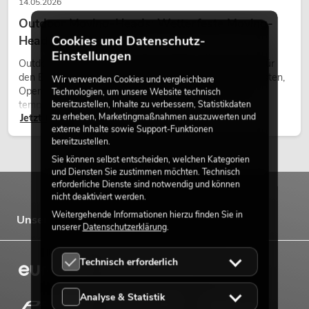
14.05.2026
Outdoor Moving-Heads: Wetterfeste Moving-
Heads bei Events
Cookies und Datenschutz-
Einstellungen
Outdoor Moving-Heads sind bewegliche Scheinwerfer für
den Einsatz im Freien. Sie werden bei Festivals, Stadtfesten,
Wir verwenden Cookies und vergleichbare
Open-Air-Konzerten, Architekturinszenierungen und
Technologien, um unsere Website technisch
temporären Außeninstallationen eingesetzt.
bereitzustellen, Inhalte zu verbessern, Statistikdaten
zu erheben, Marketingmaßnahmen auszuwerten und
Jetzt lesen
externe Inhalte sowie Support-Funktionen
bereitzustellen.
Sie können selbst entscheiden, welchen Kategorien
und Diensten Sie zustimmen möchten. Technisch
erforderliche Dienste sind notwendig und können
nicht deaktiviert werden.
Weitergehende Informationen hierzu finden Sie in
Unsere Marken
unserer
Datenschutzerklärung
.
Technisch erforderlich
Analyse & Statistik