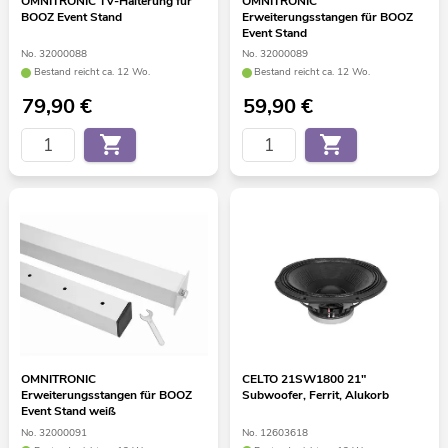
OMNITRONIC TV-Halterung für
OMNITRONIC
BOOZ Event Stand
Erweiterungsstangen für BOOZ
Event Stand
No. 32000088
No. 32000089
Bestand reicht ca. 12 Wo.
Bestand reicht ca. 12 Wo.
79,90
€
59,90
€
OMNITRONIC
CELTO 21SW1800 21"
Erweiterungsstangen für BOOZ
Subwoofer, Ferrit, Alukorb
Event Stand weiß
No. 32000091
No. 12603618