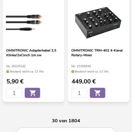
OMNITRONIC Adapterkabel 3,5
OMNITRONIC TRM-402 4-Kanal
Klinke/2xCinch 1m sw
Rotary-Mixer
No. 3022514Z
No. 10355930
Bestand reicht ca. 12 Wo.
Bestand reicht ca. 12 Wo.
5,90
€
449,00
€
30 von 1804