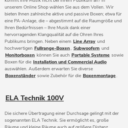
kommt Ihre Musik nicht bei Ihrem Publikum an? In
unserem Online Shop wählen Sie aus dem Vollen. Wir
bieten Ihnen zahlreiche aktive und passive Boxen; etwa für
eine PA-Anlage, die – abgestimmt auf die Raumgröße und
Ihren Bedürfnissen – Ihre Musik dank einer
hervorragenden Klangqualität auf die Ohren Ihres
Publikums bringen. Neben einem
Line Array
und
hochwertigen
Fullrange-Boxen
,
Subwoofern
und
Monitorboxen
können Sie auch
Portable Systeme
sowie
Boxen für die
Installation und Commercial Audio
auswählen. Außerdem erwarten Sie diverse
Boxenständer
sowie Zubehör für die
Boxenmontage
.
ELA Technik 100V
Die sichere Übertragung einer Durchsage gelingt mit der
sogenannten ELA Technik. Sie ermöglicht es, große
Räume und kleine Räume auch auf größere Distanz