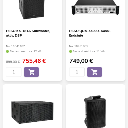
PSSO KX-181A Subwoofer,
PSSO QDA-4400 4-Kanal-
aktiv, DSP
Endstufe
No. 11041182
No. 10451695
Bestand reicht ca. 12 Wo.
Bestand reicht ca. 11 Wo.
755,46
€
749,00
€
899,00 €