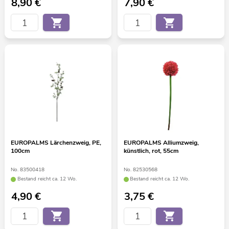
8,90
€
7,90
€
EUROPALMS Lärchenzweig, PE,
EUROPALMS Alliumzweig,
100cm
künstlich, rot, 55cm
No. 83500418
No. 82530568
Bestand reicht ca. 12 Wo.
Bestand reicht ca. 12 Wo.
4,90
€
3,75
€