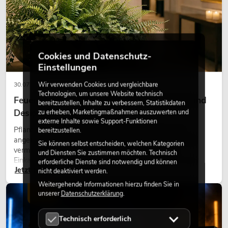
Cookies und Datenschutz-
Einstellungen
Wir verwenden Cookies und vergleichbare
30.07.2026
Technologien, um unsere Website technisch
Feuerhemmende Kunstpflanzen: Sicherheit und
bereitzustellen, Inhalte zu verbessern, Statistikdaten
Design perfekt kombiniert
zu erheben, Marketingmaßnahmen auszuwerten und
externe Inhalte sowie Support-Funktionen
Pflanzen machen Räume lebendig. Sie schaffen eine
bereitzustellen.
angenehme Atmosphäre, verbessern das Ambiente und
Sie können selbst entscheiden, welchen Kategorien
vermitteln Natürlichkeit. Ob in Hotels, Restaurants,
und Diensten Sie zustimmen möchten. Technisch
Einkaufszentren, Bürogebäuden oder auf Messeständen:
erforderliche Dienste sind notwendig und können
Jetzt lesen
eine hochwertige Begrünung gehört heute längst zum
nicht deaktiviert werden.
modernen Raumkonzept.
Weitergehende Informationen hierzu finden Sie in
LICHT
unserer
Datenschutzerklärung
.
Technisch erforderlich