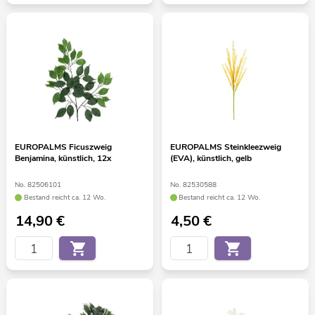
EUROPALMS Ficuszweig
EUROPALMS Steinkleezweig
Benjamina, künstlich, 12x
(EVA), künstlich, gelb
No. 82506101
No. 82530588
Bestand reicht ca. 12 Wo.
Bestand reicht ca. 12 Wo.
14,90
€
4,50
€