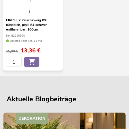
FIRESILX Kirschzweig XXL,
künstlich, pink, B1 schwer
entflammbar, 100cm
No. 82550550
Bestand reicht ca. 12 Wo.
13,36
€
15,90 €
Aktuelle Blogbeiträge
DEKORATION