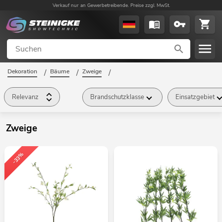
Verkauf nur an Gewerbetreibende. Preise zzgl. MwSt.
Dekoration
/
Bäume
/
Zweige
/
Relevanz
Brandschutzklasse
Einsatzgebiet
Zweige
-33%