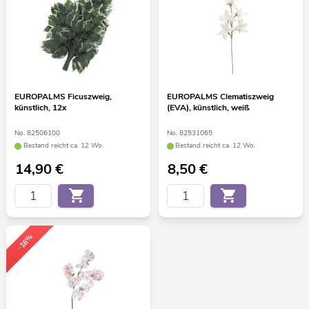
EUROPALMS Ficuszweig,
EUROPALMS Clematiszweig
künstlich, 12x
(EVA), künstlich, weiß
No. 82506100
No. 82531065
Bestand reicht ca. 12 Wo.
Bestand reicht ca. 12 Wo.
14,90
€
8,50
€
-16%