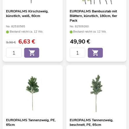
EUROPALMS Kirschzweig,
EUROPALMS Bambusstab mit
künstlich, weiß, 60cm
Blättern, künstlich, 180cm, 6er
Pack
No. 82530565
No. 82509260
Bestand reicht ca. 12 Wo.
Bestand reicht ca. 12 Wo.
6,63
€
49,90
€
9,90 €
EUROPALMS Tannenzweig, PE,
EUROPALMS Tannenzweig,
65cm
beschneit, PE, 65cm